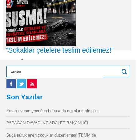
03
Ağu
2026
Aslı SELÇUK Bu haftanın öne çıkan yapımları arasında Tom
Holland’lı “Ö
DEVAMI +
“Sokaklar çetelere teslim edilemez!”
28
Tem
2026
Güneydoğu Gazeteciler Cemiyeti (GGC); Diyarbakır’da gazeteci
Mürsel Acay’ın silahlı
DEVAMI +
Son Yazılar
Karan’ı vuran çocuğun babası da cezalandırılmalı…
PAPAĞAN DAVASI VE ADALET BAKANLIĞI
Suça sürüklenen çocuklar düzenlemesi TBMM’de