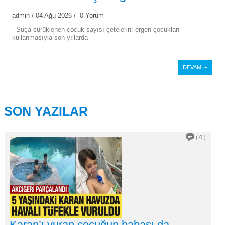
cezalandırılmalı…
admin
/ 04 Ağu 2026
/ 0 Yorum
Suça sürüklenen çocuk sayısı çetelerin; ergen çocukları
kullanmasıyla son yıllarda
DEVAMI +
SON YAZILAR
( 0 )
Karan’ı vuran çocuğun babası da