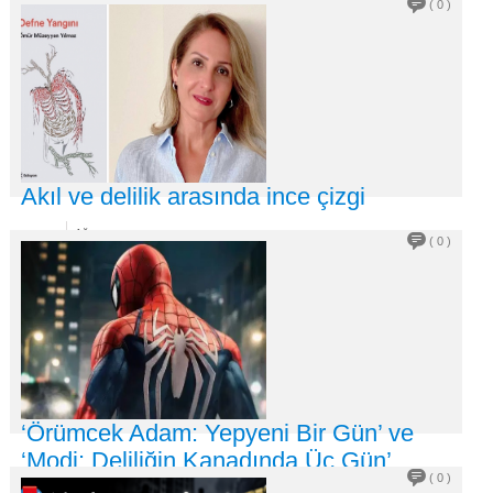
03
( 0 )
2026
Acil servise mermi girdi… 44 suç kaydı bulunan ve 7 ay önce
aftan yara
DEVAMI +
Akıl ve delilik arasında ince çizgi
03
Ağu
( 0 )
2026
Ferhat ULUDERE Son dönemin sarsıcı yüzleşme metinlerinden
biri olan ‘Defne Yangını�
DEVAMI +
‘Örümcek Adam: Yepyeni Bir Gün’ ve
‘Modi: Deliliğin Kanadında Üç Gün’
( 0 )
filmleri vizyonda