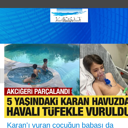
GERİ
İLERİ
Karan’ı vuran çocuğun babası da