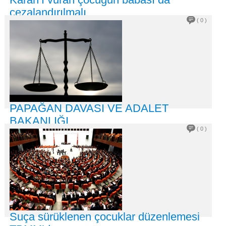
cezalandırılmalı…
( 0 )
04
Ağu
2026
Suça sürüklenen çocuk sayısı çetelerin; ergen çocukları
kullanmasıyla son yıllarda
DEVAMI +
PAPAĞAN DAVASI VE ADALET
BAKANLIĞI
( 0 )
03
Ağu
2026
Fikret İLKİZ Adliye haberleri yazılm
DEVAMI +
Suça sürüklenen çocuklar düzenlemesi