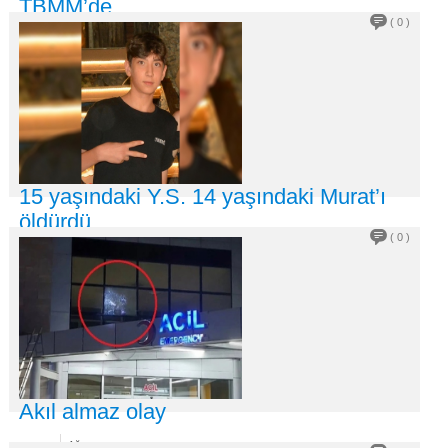
TBMM’de
( 0 )
03
Ağu
2026
TBMM’de bu hafta, suça sürüklenen çocuklara ilişkin
düzenlemeler içeren ‘�
DEVAMI +
15 yaşındaki Y.S. 14 yaşındaki Murat’ı
öldürdü
( 0 )
03
Ağu
2026
‘Bilerek ve isteyerek vurdum’ Sakarya’nın Arifiye ilçesi
Ahmediye Mahalles
DEVAMI +
Akıl almaz olay
Ağu