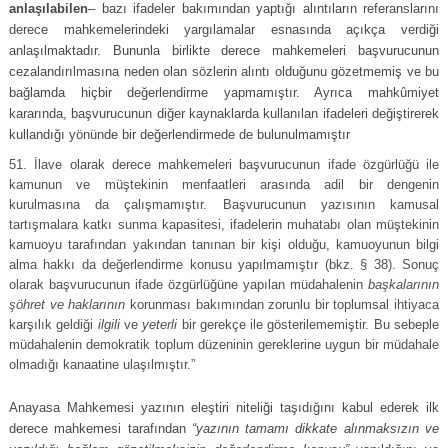
anlaşılabilen
– bazı ifadeler bakımından yaptığı alıntıların referanslarını
derece mahkemelerindeki yargılamalar esnasında açıkça verdiği
anlaşılmaktadır. Bununla birlikte derece mahkemeleri başvurucunun
cezalandırılmasına neden olan sözlerin alıntı olduğunu gözetmemiş ve bu
bağlamda hiçbir değerlendirme yapmamıştır. Ayrıca mahkûmiyet
kararında, başvurucunun diğer kaynaklarda kullanılan ifadeleri değiştirerek
kullandığı yönünde bir değerlendirmede de bulunulmamıştır
İlave olarak derece mahkemeleri başvurucunun ifade özgürlüğü ile
kamunun ve müştekinin menfaatleri arasında adil bir dengenin
kurulmasına da çalışmamıştır. Başvurucunun yazısının kamusal
tartışmalara katkı sunma kapasitesi, ifadelerin muhatabı olan müştekinin
kamuoyu tarafından yakından tanınan bir kişi olduğu, kamuoyunun bilgi
alma hakkı da değerlendirme konusu yapılmamıştır (bkz. § 38). Sonuç
olarak başvurucunun ifade özgürlüğüne yapılan müdahalenin
başkalarının
şöhret ve haklarının
korunması bakımından zorunlu bir toplumsal ihtiyaca
karşılık geldiği
ilgili
ve
yeterli
bir gerekçe ile gösterilememiştir. Bu sebeple
müdahalenin demokratik toplum düzeninin gereklerine uygun bir müdahale
olmadığı kanaatine ulaşılmıştır.”
Anayasa Mahkemesi yazının eleştiri niteliği taşıdığını kabul ederek ilk
derece mahkemesi tarafından
“yazının tamamı dikkate alınmaksızın ve