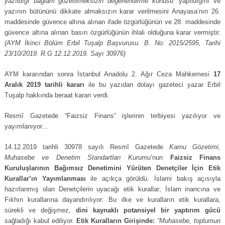
yazıldığı bağlam gözetilmeksizin değerlendirme konusu”
yapıldığını ve
yazının bütününü dikkate almaksızın karar verilmesini Anayasa’nın 26.
maddesinde güvence altına alınan ifade özgürlüğünün ve 28. maddesinde
güvence altına alınan basın özgürlüğünün ihlali olduğuna karar vermiştir.
(AYM İkinci Bölüm Erbil Tuşalp Başvurusu. B. No: 2015/2595, Tarihi
23/10/2019. R.G 12.12.2019. Sayı 30976)
AYM kararından sonra İstanbul Anadolu 2. Ağır Ceza Mahkemesi
17
Aralık 2019 tarihli kararı
ile bu yazıdan dolayı gazeteci yazar Erbil
Tuşalp hakkında beraat kararı verdi.
Resmî Gazetede “Faizsiz Finans” işlerinin terbiyesi yazılıyor ve
yayımlanıyor…
14.12.2019 tarihli 30978 sayılı Resmî Gazetede
Kamu Gözetimi,
Muhasebe ve Denetim Standartları Kurumu
’nun
Faizsiz Finans
Kuruluşlarının Bağımsız Denetimini Yürüten Denetçiler İçin Etik
Kurallar’ın Yayımlanması
ile açıkça görüldü. İslami bakış açısıyla
hazırlanmış olan Denetçilerin uyacağı etik kurallar; İslam inancına ve
Fıkhın kurallarına dayandırılıyor: Bu ilke ve kuralların etik kurallara,
sürekli ve değişmez,
dini kaynaklı potansiyel bir yaptırım gücü
sağladığı kabul ediliyor.
Etik Kuralların Girişinde:
“Muhasebe, toplumun