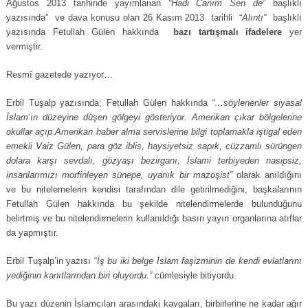
Ağustos 2013 tarihinde yayımlanan
“Hadi Canım Sen de”
başlıklı
yazısında” ve dava konusu olan 26 Kasım 2013 tarihli “
Alıntı”
başlıklı
yazısında Fetullah Gülen hakkında
bazı tartışmalı ifadelere
yer
vermiştir.
Resmî gazetede yazıyor…
Erbil Tuşalp yazısında; Fetullah Gülen hakkında
“…söylenenler siyasal
İslam’ın düzeyine düşen gölgeyi gösteriyor. Amerikan çıkar bölgelerine
okullar açıp Amerikan haber alma servislerine bilgi toplamakla iştigal eden
emekli Vaiz Gülen, para göz iblis, haysiyetsiz sapık, cüzzamlı sürüngen
dolara karşı sevdalı, gözyaşı bezirganı, İslami terbiyeden nasipsiz,
insanlarımızı morfinleyen sünepe, uyanık bir mazoşist”
olarak anıldığını
ve bu nitelemelerin kendisi tarafından dile getirilmediğini, başkalarının
Fetullah Gülen hakkında bu şekilde nitelendirmelerde bulunduğunu
belirtmiş ve bu nitelendirmelerin kullanıldığı basın yayın organlarına atıflar
da yapmıştır.
Erbil Tuşalp’in yazısı “
İş bu iki belge İslam faşizminin de kendi evlatlarını
yediğinin kanıtlarından biri oluyordu.”
cümlesiyle bitiyordu.
Bu yazı düzenin İslamcıları arasındaki kavgaları, birbirlerine ne kadar ağır