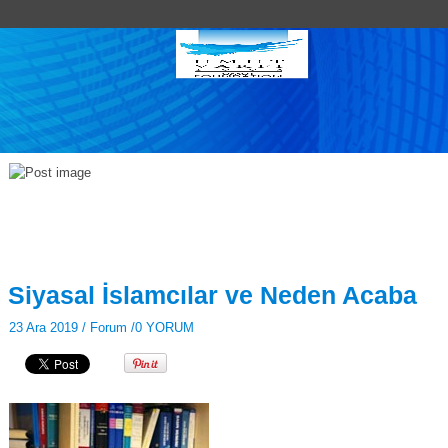
Siyasal İslamcılar ve Neden Acaba
23 Ara 2019 /
Forum
/
0 YORUM