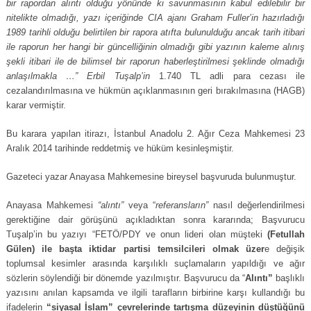
bir rapordan alıntı olduğu yönünde ki savunmasının kabul edilebilir bir
nitelikte olmadığı, yazı içeriğinde CIA ajanı Graham Fuller’in hazırladığı
1989 tarihli olduğu belirtilen bir rapora atıfta bulunulduğu ancak tarih itibari
ile raporun her hangi bir güncelliğinin olmadığı gibi yazının kaleme alınış
şekli itibari ile de bilimsel bir raporun haberleştirilmesi şeklinde olmadığı
anlaşılmakla …” Erbil Tuşalp’in
1.740 TL adli para cezası ile
cezalandırılmasına ve hükmün açıklanmasının geri bırakılmasına (HAGB)
karar vermiştir.
Bu karara yapılan itirazı, İstanbul Anadolu 2. Ağır Ceza Mahkemesi 23
Aralık 2014 tarihinde reddetmiş ve hüküm kesinleşmiştir.
Gazeteci yazar Anayasa Mahkemesine bireysel başvuruda bulunmuştur.
Anayasa Mahkemesi
“alıntı”
veya “
referansların”
nasıl değerlendirilmesi
gerektiğine dair görüşünü açıkladıktan sonra kararında; Başvurucu
Tuşalp’in bu yazıyı “FETÖ/PDY ve onun lideri olan müşteki
(Fetullah
Gülen) ile başta iktidar partisi temsilcileri olmak üzer
e değişik
toplumsal kesimler arasında karşılıklı suçlamaların yapıldığı ve ağır
sözlerin söylendiği bir dönemde yazılmıştır. Başvurucu da “
Alıntı”
başlıklı
yazısını anılan kapsamda ve ilgili tarafların birbirine karşı kullandığı bu
ifadelerin
“siyasal İslam”
çevrelerinde tartışma düzeyinin düştüğünü