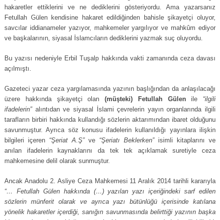
hakaretler ettiklerini ve ne dediklerini gösteriyordu. Ama yazarsanız
Fetullah Gülen kendisine hakaret edildiğinden bahisle şikayetçi oluyor,
savcılar iddianameler yazıyor, mahkemeler yargılıyor ve mahkûm ediyor
ve başkalarının, siyasal İslamcıların dediklerini yazmak suç oluyordu.
Bu yazısı nedeniyle Erbil Tuşalp hakkında vakti zamanında ceza davası
açılmıştı.
Gazeteci yazar ceza yargılamasında yazının başlığından da anlaşılacağı
üzere hakkında şikayetçi olan
(müşteki) Fetullah Gülen
ile
“ilgili
ifadelerin”
alıntıdan ve siyasal İslami çevrelerin yayın organlarında ilgili
tarafların birbiri hakkında kullandığı sözlerin aktarımından ibaret olduğunu
savunmuştur. Ayrıca söz konusu ifadelerin kullanıldığı yayınlara ilişkin
bilgileri içeren
“Şeriat A.Ş”
ve
“Şeriatı Beklerken”
isimli kitaplarını ve
anılan ifadelerin kaynaklarını da tek tek açıklamak suretiyle ceza
mahkemesine delil olarak sunmuştur.
Ancak Anadolu 2. Asliye Ceza Mahkemesi 11 Aralık 2014 tarihli kararıyla
“… Fetullah Gülen hakkında (…) yazılan yazı içeriğindeki sarf edilen
sözlerin münferit olarak ve ayrıca yazı bütünlüğü içerisinde katılana
yönelik hakaretler içerdiği, sanığın savunmasında belirttiği yazının başka