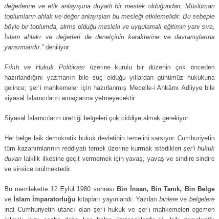
değerlerine ve etik anlayışına duyarlı bir meslek olduğundan, Müslüman
toplumların ahlak ve değer anlayışları bu mesleği etkilemelidir. Bu sebeple
böyle bir toplumda, almış olduğu mesleki ve uygulamalı eğitimin yanı sıra,
İslam ahlakı ve değerleri de denetçinin karakterine ve davranışlarına
yansımalıdır.”
deniliyor.
Fıkıh ve Hukuk Politikası
üzerine kurulu bir düzenin çok önceden
hazırlandığını yazmanın bile suç olduğu yıllardan günümüz hukukuna
gelince; şer’i mahkemeler için hazırlanmış Mecelle-i Ahkâmı Adliyye bile
siyasal İslamcıların amaçlarına yetmeyecektir.
Siyasal İslamcıların ürettiği belgeleri çok ciddiye almak gerekiyor.
Her belge laik demokratik hukuk devletinin temelini sarsıyor. Cumhuriyetin
tüm kazanımlarının reddiyatı temeli üzerine kurmak istedikleri
şer’i hukuk
duvarı
laiklik ilkesine geçit vermemek için yavaş, yavaş ve sindire sindire
ve sinsice örülmektedir.
Bu memlekette 12 Eylül 1980 sonrası
Bin İnsan, Bin Tanık, Bin Belge
ve
İslam İmparatorluğu
kitapları yayınlandı. Yazılan
binlere
ve
belgelere
inat Cumhuriyetin utancı olan şer’i hukuk ve şer’i mahkemeleri egemen