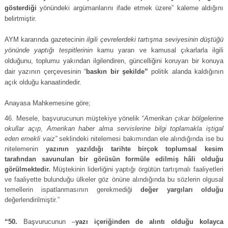
gösterdiği
yönündeki argümanlarını ifade etmek üzere” kaleme aldığını
belirtmiştir.
AYM kararında gazetecinin
ilgili çevrelerdeki tartışma seviyesinin düştüğü
yönünde yaptığı tespitlerinin
kamu yararı ve kamusal çıkarlarla ilgili
olduğunu, toplumu yakından ilgilendiren, güncelliğini koruyan bir konuya
dair yazının çerçevesinin “
baskın bir şekilde”
politik alanda kaldığının
açık olduğu kanaatindedir.
Anayasa Mahkemesine göre;
Mesele, başvurucunun müştekiye yönelik “
Amerikan çıkar bölgelerine
okullar açıp, Amerikan haber alma servislerine bilgi toplamakla iştigal
eden emekli vaiz”
seklindeki nitelemesi bakımından ele alındığında ise bu
nitelemenin
yazının yazıldığı tarihte birçok toplumsal kesim
tarafından savunulan bir görüsün formüle edilmiş hâli olduğu
görülmektedir.
Müştekinin liderliğini yaptığı örgütün tartışmalı faaliyetleri
ve faaliyette bulunduğu ülkeler göz önüne alındığında bu sözlerin olgusal
temellerin ispatlanmasının gerekmediği
değer yargıları olduğu
değerlendirilmiştir.”
“50.
Başvurucunun –
yazı içeriğinden de alıntı olduğu kolayca