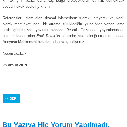
kılmak için; acaba daha kaç belge üreteceklerdir ki, laik demokratik
sosyal hukuk devleti yıkılsın!
Referansları İslam olan siyasal İslamcıların bilerek, isteyerek ve planlı
olarak memleketi nasıl bir ortama sürüklediğini yıllar önce yazan; ama
artık günümüzde yazıları sadece Resmî Gazetede yayımlanabilen
gazetecilerden olan
Erbil Tuşalp’in
ne kadar haklı olduğunu artık sadece
Anayasa Mahkemesi kararlarından okuyabiliyoruz.
Neden acaba?
23 Aralık 2019
<< GERİ
Bu Yazıya Hiç Yorum Yapılmadı.