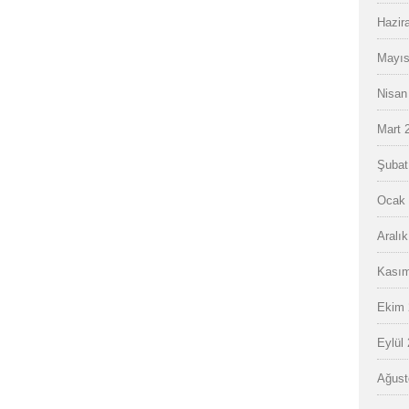
Hazir
Mayıs
Nisan
Mart 
Şubat
Ocak 
Aralı
Kasım
Ekim 
Eylül
Ağust