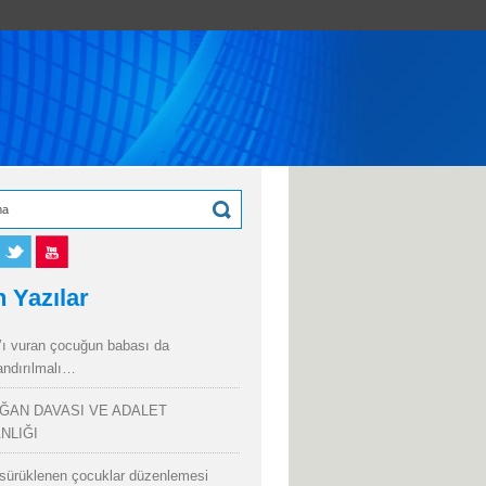
 Yazılar
’ı vuran çocuğun babası da
andırılmalı…
ĞAN DAVASI VE ADALET
NLIĞI
sürüklenen çocuklar düzenlemesi