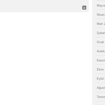
Mayıs
Nisan
Mart 
Şubat
Ocak 
Aralı
Kasım
Ekim 
Eylül
Ağust
Temm