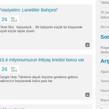
TBMM
“Vasiyetim: Lanetliler Bahçesi”
15 ya
öldür
26
Eki
2015
Akıl 
Fikret İlkiz Vasiyetiydi… Bir bahçenin küçük bir köşesinde
siyah küçük taşlar üzerin
So
Magan
dedes
15.4 milyonumuzun ihtiyaç kredisi borcu var
Arş
26
Eki
2015
Ağust
Güngör Uras Tüketime dayalı büyüme gündeme gelince,
halkımızın borçlanarak bolca para har
Temm
Hazir
Mayıs