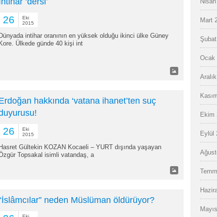
İntihar ‘dersi’
Nisan
26
Eki
Mart 
2015
Dünyada intihar oranının en yüksek olduğu ikinci ülke Güney
Şubat
Kore. Ülkede günde 40 kişi int
Ocak 
Aralı
Kasım
Erdoğan hakkında ‘vatana ihanet’ten suç
duyurusu!
Ekim 
26
Eki
Eylül
2015
Hasret Gültekin KOZAN Kocaeli – YURT dışında yaşayan
Ağust
Özgür Topsakal isimli vatandaş, a
Temm
Hazir
“İslâmcılar” neden Müslüman öldürüyor?
Mayıs
Eki