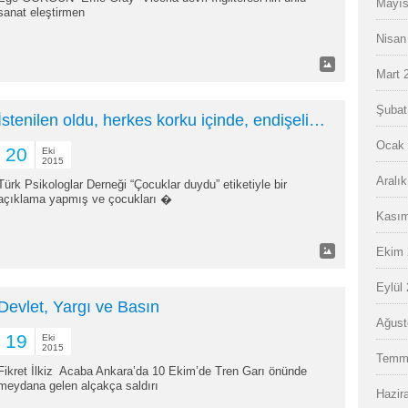
Mayıs
sanat eleştirmen
Nisan
Mart 
Şubat
İstenilen oldu, herkes korku içinde, endişeli…
Ocak 
20
Eki
2015
Aralı
Türk Psikologlar Derneği “Çocuklar duydu” etiketiyle bir
açıklama yapmış ve çocukları �
Kasım
Ekim 
Eylül
Devlet, Yargı ve Basın
Ağust
19
Eki
2015
Temm
Fikret İlkiz Acaba Ankara’da 10 Ekim’de Tren Garı önünde
meydana gelen alçakça saldırı
Hazir