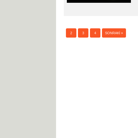
1
2
3
4
SONRAKI »