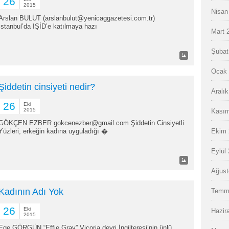
26
2015
Nisan
Arslan BULUT (arslanbulut@yenicaggazetesi.com.tr)
İstanbul’da IŞİD’e katılmaya hazı
Mart 
Şubat
Ocak 
Şiddetin cinsiyeti nedir?
Aralı
26
Eki
2015
Kasım
GÖKÇEN EZBER gokcenezber@gmail.com Şiddetin Cinsiyetli
Yüzleri, erkeğin kadına uyguladığı �
Ekim 
Eylül
Ağust
Kadının Adı Yok
Temm
26
Eki
Hazir
2015
Ege GÖRGÜN “Effie Gray” Vicoria devri İngilteresi’nin ünlü