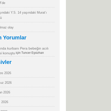
’de
şındaki Y.S. 14 yaşındaki Murat’ı
dü
almaz olay
n Yorumlar
da kurbanı Pera bebeğin acılı
i konuştu
için
Tuncer Eşsizhan
ivler
os 2026
uz 2026
an 2026
 2026