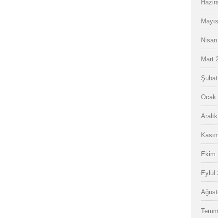
Hazir
Mayıs
Nisan
Mart 
Şubat
Ocak 
Aralı
Kasım
Ekim 
Eylül
Ağust
Temm