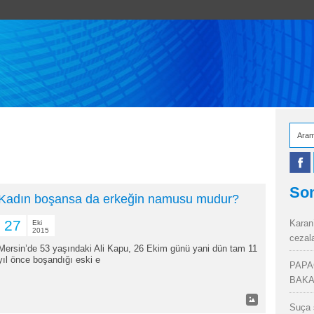
Son
Kadın boşansa da erkeğin namusu mudur?
27
Karan
Eki
2015
cezal
Mersin’de 53 yaşındaki Ali Kapu, 26 Ekim günü yani dün tam 11
yıl önce boşandığı eski e
PAPA
BAKA
Suça 