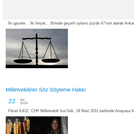
İvedilikle adalete ve hukukun üstünlüğüne ihtiyaç var
23
Eki
2018
İki gazete… İki feryat… Birinde geçerli oyların yüzde 67’sini alarak Ank
Milletvekilinin Söz Söyleme Hakkı
22
Eki
2018
Fikret İLKİZ CHP Milletvekili İsa Gök, 24 Mart 2011 tarihinde Anayasa