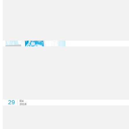
Mutluluğun ucuz formülü
29
Eki
2018
İngiltere’de dallarında uzman bilim insanları, çok para harcamadan da sa
Türk Yahudiler neden göç ediyor?
29
Eki
2018
Araştırmacı Yazar Rıfat Bali Türk Yahudilerin İsrail’e göç hikâyelerini konu