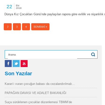
22
Eki
2018
Dünya Kız Çocukları Günü’nde paylaşılan rapora göre evlilik ve nişanlılık
1
2
3
4
SONRAKI »
Son Yazılar
Karan’ı vuran çocuğun babası da cezalandırılmalı…
PAPAĞAN DAVASI VE ADALET BAKANLIĞI
Suça sürüklenen çocuklar düzenlemesi TBMM’de