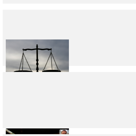
Umut Vakfı’ndan “Nişan ve Düğün Genelgesi”ne des
30
Eki
2018
İçişleri Bakanlığı’nca düğün ve nişan törenlerinde havaya ateş açılmasın
Saltanatın İlgasından Cumhuriyet’e
29
Eki
2018
Fikret İLKİZ Bu topraklar üzerinde toprak olabilmenin ve yaşayabilmenin 