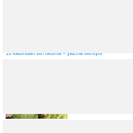
10 kadından biri okuma – yazma bilmiyor
29
Eki
2018
CHP Merkez Yürütme Kurulu’nda (MYK) sunulan kadın raporunda, Türkiye