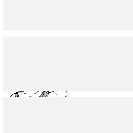
Müslüm görücüye çıktı, Timuçin Esen rolüyle kendisin
29
Eki
2018
Sercan MERİÇ Arabeskin babası Müslüm Gürses’in yaşam öyküsünü anlat