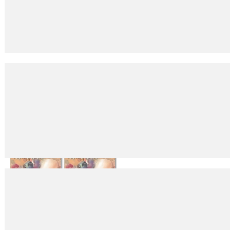
Uyuşturucu onlar için şiddet ve yoksulluk demek
28
Kas
2022
Uyuşturucu kullanımı her geçen gün yaygınlaşırken; uyuşturucu kullanım