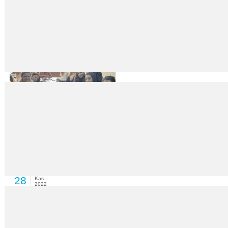
Beni bilgisayar bağımlısı kocamdan boşayın
28
Kas
2022
Özge EĞRİKAR İSTANBUL – G.F., iki çocuğunun babası H.F.’nin sürekli 
Şiddete karşı dayanışma
28
Kas
2022
Seda TOLMAÇ Ankara Barosu Gelincik Merkezi’ne bu yıl hukuki destek 