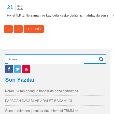
21
Kas
2022
Fikret İLKİZ Ne zaman ve kaç defa keşke dediğinizi hatırlayabilseniz…
1
2
3
SONRAKI »
Son Yazılar
Karan’ı vuran çocuğun babası da cezalandırılmalı…
PAPAĞAN DAVASI VE ADALET BAKANLIĞI
Suça sürüklenen çocuklar düzenlemesi TBMM’de