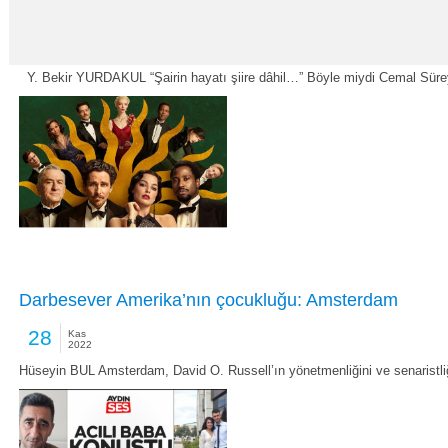
Sizin babanız ne renk?
28
Kas
2022
Y. Bekir YURDAKUL “Şairin hayatı şiire dâhil…” Böyle miydi Cemal Süre
Darbesever Amerika’nın çocukluğu: Amsterdam
28
Kas
2022
Hüseyin BUL Amsterdam, David O. Russell’ın yönetmenliğini ve senaristli