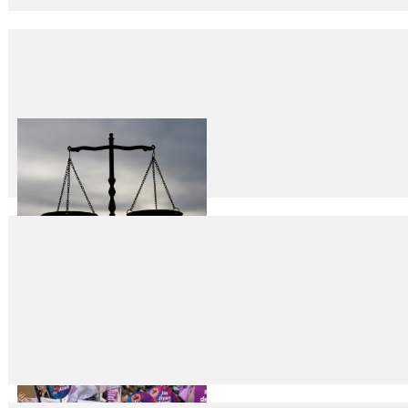
“Saatte beşten fazla kadın katlediliyor…”
29
Kas
2022
Yabancı uyruklu Hatice Haci, 31 yaşındaydı, İstanbul Sultançiftliği Ordu
Tahir Elçi’yi Unutmayın
28
Kas
2022
Fikret İLKİZ Cizreli Avukat Diyarbakır Baro Başkanı Tahir Elçi 28.11.201