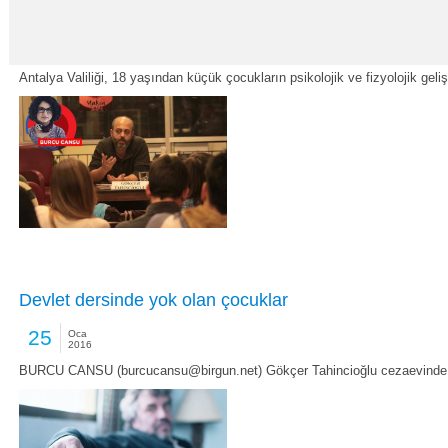
Valilikten bilgisayar oyunlarına yasaklama
25
Oca
2016
Antalya Valiliği, 18 yaşından küçük çocukların psikolojik ve fizyolojik gel
Devlet dersinde yok olan çocuklar
25
Oca
2016
BURCU CANSU (burcucansu@birgun.net) Gökçer Tahincioğlu cezaevinde, o