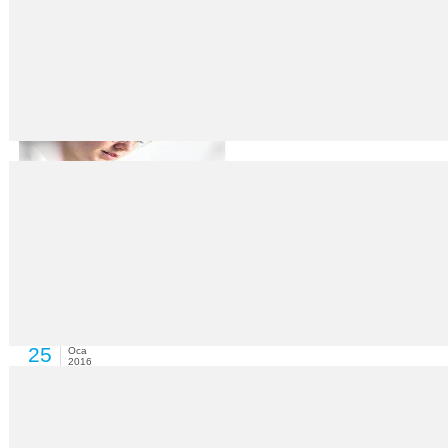
Türkiye işsizlikte dünya 8’inciliğine yükseldi
25
Oca
2016
Türkiye İşveren Sendikaları Konfederasyonu’na (TİSK) göre, Türkiye, işsi
Mutluluğun sırrı gende!
25
Oca
2016
DIŞ HABERLER SERVİSİ – Mutluluk, ruh halinin ötesinde genlerle bağlantıl