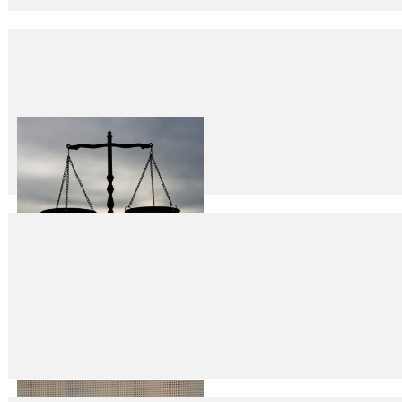
İşte Türkiye’nin şiddet (cinayet) haritası…
26
Oca
2016
Bu cinayet haritası sadece basına yansıyan olaylardan oluşuyor. Hemen he
Akademisyenler ve Uçan Kuşlar
25
Oca
2016
Fikret İlkiz 1128 Akademisyen “barış” dedi, bir bildiriye imza attı, birinci d