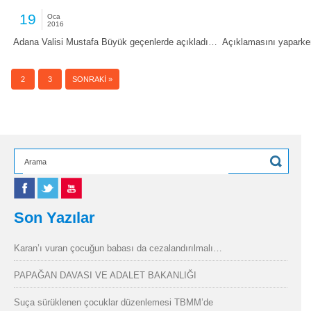
19
Oca
2016
Adana Valisi Mustafa Büyük geçenlerde açıkladı… Açıklamasını yaparken
1
2
3
SONRAKI »
Son Yazılar
Karan’ı vuran çocuğun babası da cezalandırılmalı…
PAPAĞAN DAVASI VE ADALET BAKANLIĞI
Suça sürüklenen çocuklar düzenlemesi TBMM’de