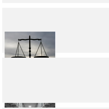
Çocuklara ne oldu?
25
Eki
2021
Soru çok mu anlamsız kaldı? Haklısınız… Dijital dünya hayatımızı ele ge
Haddini Bilmek, Haddini Aşmak
25
Eki
2021
Fikret İLKİZ 18 Ekim 2021’de ABD, Fransa, Almanya, Hollanda, İsveç, N