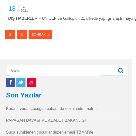
18
Eki
2021
DIŞ HABERLER – UNICEF ve Gallup’un 21 ülkede yaptığı araştırmaya g
1
2
3
SONRAKI »
Son Yazılar
Karan’ı vuran çocuğun babası da cezalandırılmalı…
PAPAĞAN DAVASI VE ADALET BAKANLIĞI
Suça sürüklenen çocuklar düzenlemesi TBMM’de