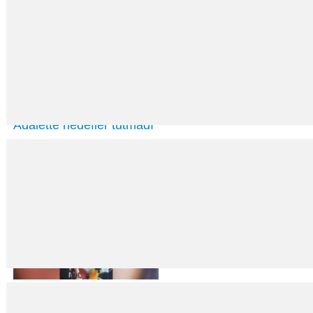
Adalette hedefler tutmadı
25
Eki
2021
Asuman ARANCA Adalet Bakanlığı’nın 2021 hedeflerinin çoğu tutmadı. Ce