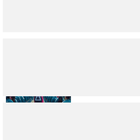
Cicero’ya göre kader!
25
Eki
2021
Nursun EREN ‘’Her şey doğa ve talihten ise kader üzerinde durmanın ma