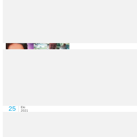
“Annemi babam öldürdü”
25
Eki
2021
Ardahan’da geçen ay intihar ettiği öne sürülen Özlem C.’nin kızları, anne
Oğlunu öldüren gelininden şikayetçi olmadı
25
Eki
2021
Adana’nın Kozan ilçesinde kendisini döven kocasını bıçaklayarak öldüre