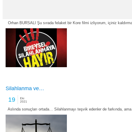
Kore: Halk borçluluktan ölüyor! Bir felaket filmi…
25
Eki
2021
Orhan BURSALI Şu sırada felaket bir Kore filmi izliyorum, içiniz kaldırmay
Silahlanma ve…
19
Eki
2021
Aslında sonuçları ortada… Silahlanmayı teşvik edenler de farkında, am