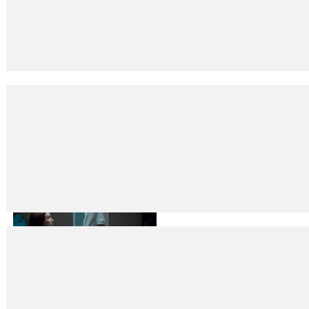
Darbenin karanlık odasında
29
Eyl
2025
Yekta KOPAN Erhan Bener’in Böcek romanı, bireyin içindeki karanlığı aç