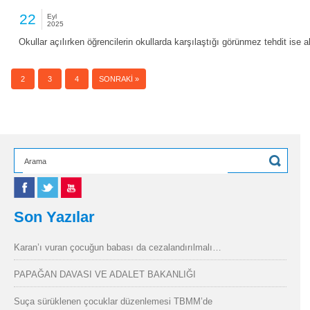
22
Eyl
2025
Okullar açılırken öğrencilerin okullarda karşılaştığı görünmez tehdit ise 
1
2
3
4
SONRAKI »
Son Yazılar
Karan’ı vuran çocuğun babası da cezalandırılmalı…
PAPAĞAN DAVASI VE ADALET BAKANLIĞI
Suça sürüklenen çocuklar düzenlemesi TBMM’de