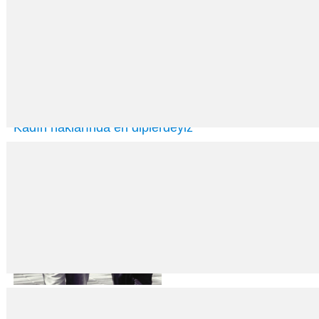
Kadın haklarında en diplerdeyiz
29
Eyl
2025
Sarya TOPRAK saryatoprak@birgun.net Kadınların Sivil Hak ve Özgürlü