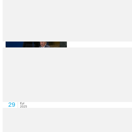
Çocuk ve gençlerde ruh sağlığı alarmı
29
Eyl
2025
Bilge BAĞÇİ YENİ GÜN HABER – Son günlerde basına yansıyan kiralık t
“Acılar çağına girdik”
29
Eyl
2025
Birleşmiş Milletler (BM) Genel Sekreteri Antonio Guterres, “insafsız insan