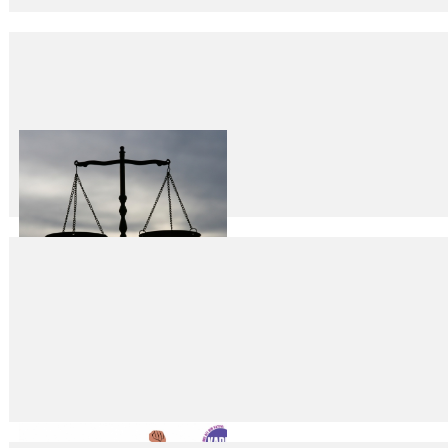
“Hep birlikte barış ve adalet dolu bir gelecek inşa edebi
29
Eyl
2025
Türkiye’de ve dünyada bireysel silahlanmaya, silahlı şiddete karşı etkin 
Başıboş Kurşunla Vurulmak…
29
Eyl
2025
Fikret İLKİZ Ve ölmek ve yaralanmak! İşte durup dururken, başıboş ve 