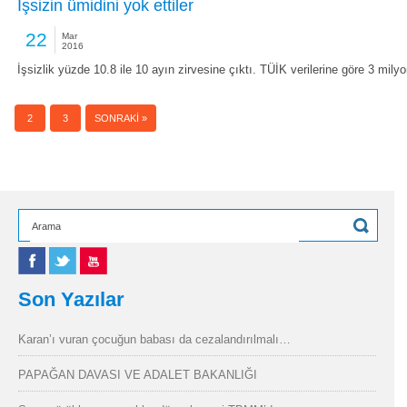
İşsizin ümidini yok ettiler
22
Mar
2016
İşsizlik yüzde 10.8 ile 10 ayın zirvesine çıktı. TÜİK verilerine göre 3 mily
1
2
3
SONRAKI »
Son Yazılar
Karan’ı vuran çocuğun babası da cezalandırılmalı…
PAPAĞAN DAVASI VE ADALET BAKANLIĞI