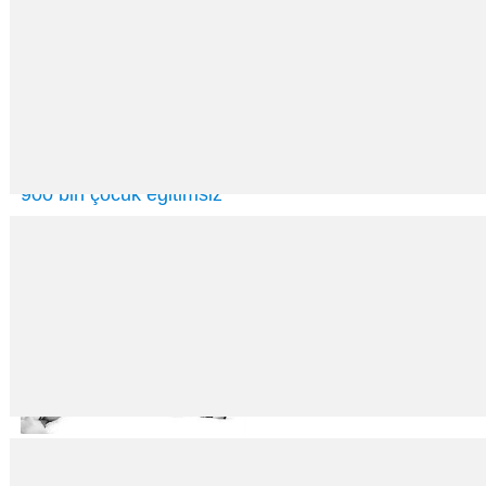
900 bin çocuk eğitimsiz
29
Mar
2016
İstanbul Kültür Üniversitesi’nde (İKÜ) yapılan “Göç, Çocukluk ve Eğitim”