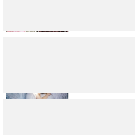
‘Kayıp Kızın Hikâyesi’ raflarda
29
Mar
2016
Toplamda iki bin sayfayı bulan dört ciltlik “Napoli Romanları” çocukluk dö