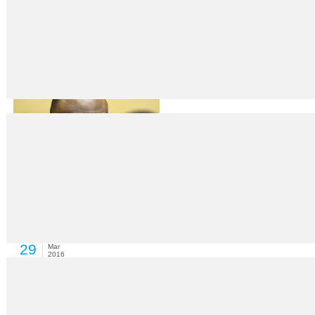
Bağımlılığın çeşitleri her geçen gün artıyor
29
Mar
2016
Gaziantep Yeşilay Şube Başkanı Fatih Tamer, teknoloji bağımlılığının, sig
UCM, tecavüzü ilk kez ‘savaş suçu’ kabul etti
29
Mar
2016
Lahey merkezli Uluslararası Ceza Mahkemesi (UCM), Demokratik Kongo C
başkan