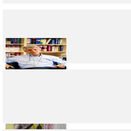
Terör ve İnsan Hakları
29
Mar
2016
Terörün önlenmesi ve ortadan kaldırılması için failleri bulmak ve hatta 
Teröre Tanıklık ve Tarih
29
Mar
2016
Fikret İlkiz Terör tanımını değiştirmek istiyorlar. Çok zor bir iş ve uluslarar