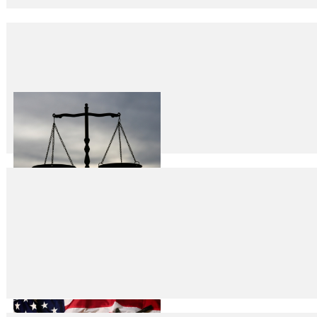
Kahreden ölümler…
24
Nis
2023
Bayram tatili topu topu üç gündü… Ama magandalar, şehir eşkıyaları zehir
Gezi Direnişçileri ve Suskunluk ve Aşk Olsun
24
Nis
2023
Fikret İLKİZ Gezi sanıkları bir yıl önce 25 Nisan 2022 tarihinde hükümle b