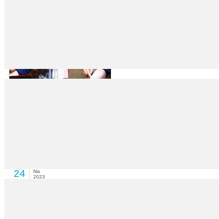
İç çamaşırında cephanelik
24
Nis
2023
Suriye’den temin ettiği silahları kaçak yollarla yurda sokup Adana’ya geti
Odasında film izlerken maganda kurşunuyla yaralandı
24
Nis
2023
İsmail Hakkı SEYMEN Bursa’da, yatak odasında telefonundan film izley