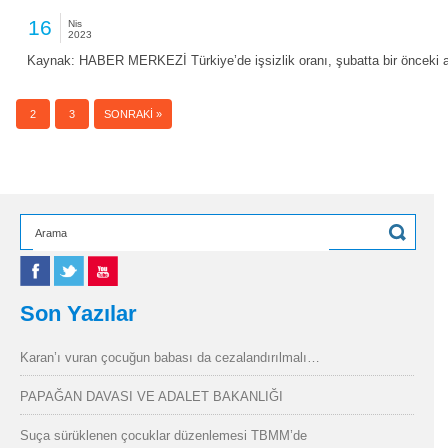
16
Nis
2023
Kaynak: HABER MERKEZİ Türkiye’de işsizlik oranı, şubatta bir önceki a
1
2
3
SONRAKI »
Son Yazılar
Karan’ı vuran çocuğun babası da cezalandırılmalı…
PAPAĞAN DAVASI VE ADALET BAKANLIĞI
Suça sürüklenen çocuklar düzenlemesi TBMM’de