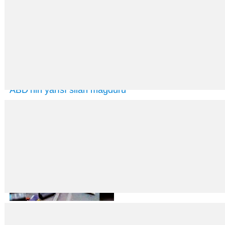
ABD’nin yarısı silah mağduru
24
Nis
2023
ABD’de yetişkinlerin yüzde 54’ü kendisinin veya bir aile üyesinin silahla i