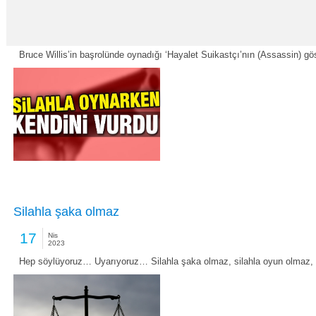
Bruce Willis’in en iyi 10 filmi
24
Nis
2023
Bruce Willis’in başrolünde oynadığı ‘Hayalet Suikastçı’nın (Assassin) gö
Silahla şaka olmaz
17
Nis
2023
Hep söylüyoruz… Uyarıyoruz… Silahla şaka olmaz, silahla oyun olmaz