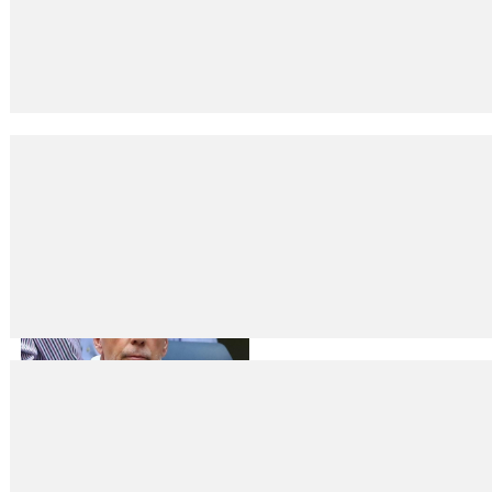
‘Türk 007’si’ Kenan Rahmi!
24
Nis
2023
Mahmut ŞENOL İkinci Dünya Savaşı boyunca dünyanın “casus deposu” h