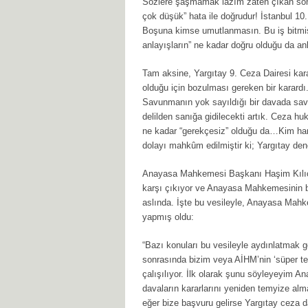
Sözlere şaşmamak lazım zaten çıkan sonu
çok düşük” hata ile doğrudur! İstanbul 10
Boşuna kimse umutlanmasın. Bu iş bitmişti
anlayışların” ne kadar doğru olduğu da anl
Tam aksine, Yargıtay 9. Ceza Dairesi kar
olduğu için bozulması gereken bir karardı.
Savunmanın yok sayıldığı bir davada savun
delilden sanığa gidilecekti artık. Ceza hu
ne kadar “gerekçesiz” olduğu da…Kim hang
dolayı mahkûm edilmiştir ki; Yargıtay de
Anayasa Mahkemesi Başkanı Haşim Kılıç
karşı çıkıyor ve Anayasa Mahkemesinin bö
aslında. İşte bu vesileyle, Anayasa Mah
yapmış oldu:
“Bazı konuları bu vesileyle aydınlatmak g
sonrasında bizim veya AİHM’nin ‘süper te
çalışılıyor. İlk olarak şunu söyleyeyim 
davaların kararlarını yeniden temyize al
eğer bize başvuru gelirse Yargıtay ceza d