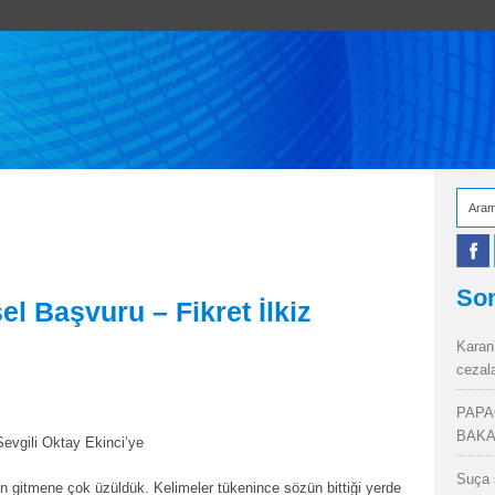
Son
el Başvuru – Fikret İlkiz
Karan
cezal
PAPA
BAKA
Sevgili Oktay Ekinci’ye
Suça 
ri ben gitmene çok üzüldük. Kelimeler tükenince sözün bittiği yerde