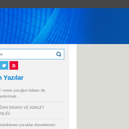
 Yazılar
’ı vuran çocuğun babası da
andırılmalı…
ĞAN DAVASI VE ADALET
NLIĞI
sürüklenen çocuklar düzenlemesi