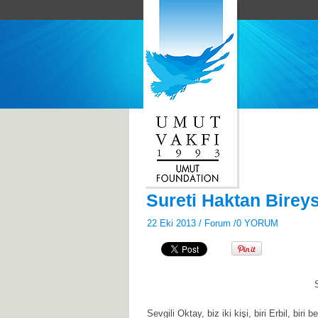
Sureti Haktan Bireys
22 Eki 2013 /
Forum
/
0 YORUM
Sevgili Oktay, biz iki kişi, biri Erbil, bi