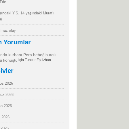
’de
şındaki Y.S. 14 yaşındaki Murat’ı
dü
almaz olay
n Yorumlar
da kurbanı Pera bebeğin acılı
i konuştu
için
Tuncer Eşsizhan
ivler
os 2026
uz 2026
an 2026
 2026
 2026