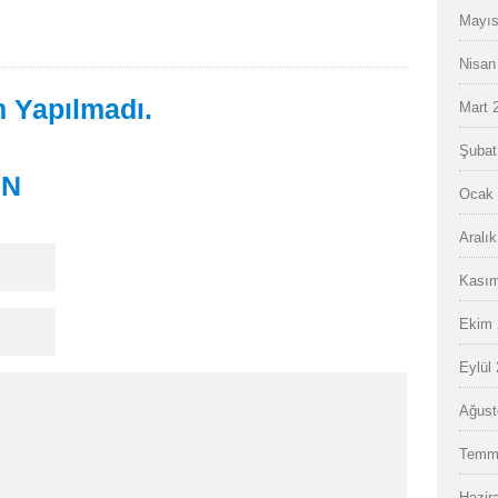
Mayıs
Nisan
 Yapılmadı.
Mart 
Şubat
IN
Ocak 
Aralı
Kasım
Ekim 
Eylül
Ağust
Temm
Hazir