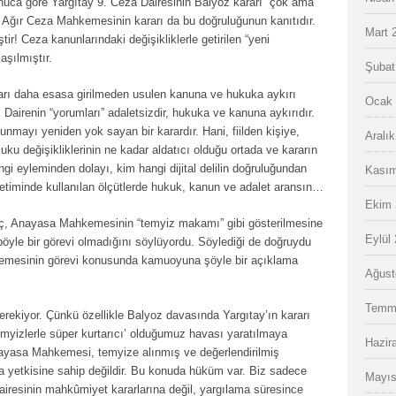
ca göre Yargıtay 9. Ceza Dairesinin Balyoz kararı “çok ama
. Ağır Ceza Mahkemesinin kararı da bu doğruluğunun kanıtıdır.
Mart 
r! Ceza kanunlarındaki değişikliklerle getirilen “yeni
aşılmıştır.
Şubat
arı daha esasa girilmeden usulen kanuna ve hukuka aykırı
Ocak 
 Dairenin “yorumları” adaletsizdir, hukuka ve kanuna aykırıdır.
mayı yeniden yok sayan bir karardır. Hani, fiilden kişiye,
Aralı
kuku değişikliklerinin ne kadar aldatıcı olduğu ortada ve kararın
i eyleminden dolayı, kim hangi dijital delilin doğruluğundan
Kasım
netiminde kullanılan ölçütlerde hukuk, kanun ve adalet aransın…
Ekim 
, Anayasa Mahkemesinin “temyiz makamı” gibi gösterilmesine
Eylül
yle bir görevi olmadığını söylüyordu. Söylediği de doğruydu
kemesinin görevi konusunda kamuoyuna şöyle bir açıklama
Ağust
Temm
erekiyor. Çünkü özellikle Balyoz davasında Yargıtay’ın kararı
myizlerle süper kurtarıcı’ olduğumuz havası yaratılmaya
Hazir
Anayasa Mahkemesi, temyize alınmış ve değerlendirilmiş
ma yetkisine sahip değildir. Bu konuda hüküm var. Biz sadece
Mayıs
airesinin mahkûmiyet kararlarına değil, yargılama süresince