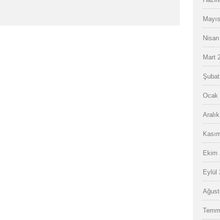
Mayıs
Nisan
Mart 
Şubat
Ocak 
Aralı
Kasım
Ekim 
Eylül
Ağust
Temm