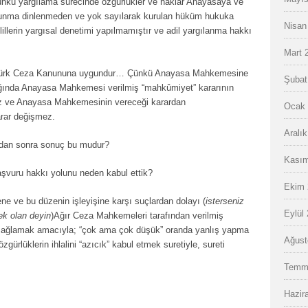
ünkü yargılama sürecinde özgürlükler ve haklar Anayasaya ve
savunma dinlenmeden ve yok sayılarak kurulan hüküm hukuka
Nisan
delillerin yargısal denetimi yapılmamıştır ve adil yargılanma hakkı
Mart 
Türk Ceza Kanununa uygundur… Çünkü Anayasa Mahkemesine
Şubat
dığında Anayasa Mahkemesi verilmiş “mahkûmiyet” kararının
z ve Anayasa Mahkemesinin vereceği karardan
Ocak 
rar değişmez.
Aralı
mdan sonra sonuç bu mudur?
Kasım
vuru hakkı yolunu neden kabul ettik?
Ekim 
ne ve bu düzenin işleyişine karşı suçlardan dolayı (
isterseniz
Eylül
ek olan deyin
)Ağır Ceza Mahkemeleri tarafından verilmiş
sağlamak amacıyla; “çok ama çok düşük” oranda yanlış yapma
Ağust
zgürlüklerin ihlalini “azıcık” kabul etmek suretiyle, sureti
Temm
Hazir