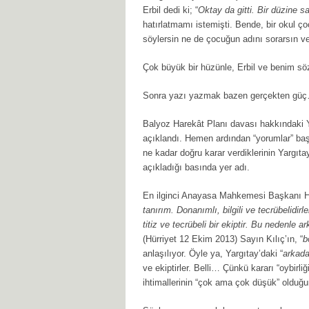
Erbil dedi ki; “
Oktay da gitti. Bir düzine s
hatırlatmamı istemişti. Bende, bir okul ço
söylersin ne de çocuğun adını sorarsın 
Çok büyük bir hüzünle, Erbil ve benim s
Sonra yazı yazmak bazen gerçekten gü
Balyoz Harekât Planı davası hakkındaki Y
açıklandı. Hemen ardından “yorumlar” baş
ne kadar doğru karar verdiklerinin Yargıta
açıkladığı basında yer adı.
En ilginci Anayasa Mahkemesi Başkanı Haş
tanırım. Donanımlı, bilgili ve tecrübelidir
titiz ve tecrübeli bir ekiptir. Bu nedenle
(Hürriyet 12 Ekim 2013) Sayın Kılıç’ın, “
b
anlaşılıyor. Öyle ya, Yargıtay’daki “
arkada
ve ekiptirler. Belli… Çünkü kararı “oybirliğ
ihtimallerinin “çok ama çok düşük” olduğun