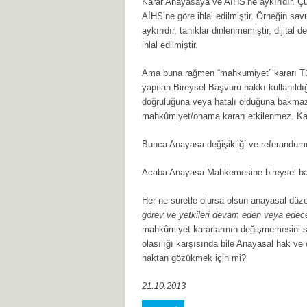
Karar Anayasaya ve AİHS’ne aykırıdır. Ç
AİHS’ne göre ihlal edilmiştir. Örneğin 
aykırıdır, tanıklar dinlenmemiştir, dijital 
ihlal edilmiştir.
Ama buna rağmen “mahkumiyet” kararı 
yapılan Bireysel Başvuru hakkı kullanıl
doğruluğuna veya hatalı olduğuna bakma
mahkûmiyet/onama kararı etkilenmez. Ka
Bunca Anayasa değişikliği ve referandu
Acaba Anayasa Mahkemesine bireysel baş
Her ne suretle olursa olsun anayasal düze
görev ve yetkileri devam eden veya edec
mahkûmiyet kararlarının değişmemesini 
olasılığı karşısında bile Anayasal hak ve ö
haktan gözükmek için mi?
21.10.2013