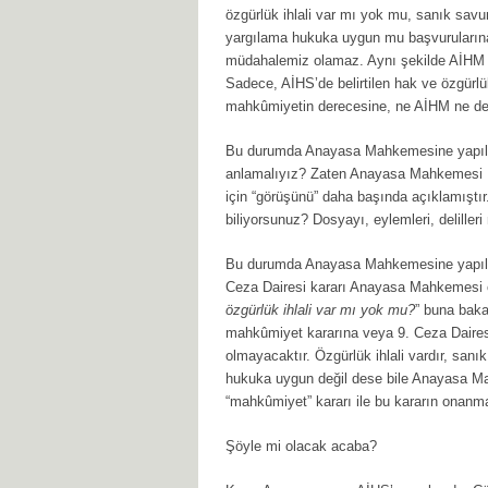
özgürlük ihlali var mı yok mu, sanık sav
yargılama hukuka uygun mu başvurularına
müdahalemiz olamaz. Aynı şekilde AİHM d
Sadece, AİHS’de belirtilen hak ve özgürlükl
mahkûmiyetin derecesine, ne AİHM ne de b
Bu durumda Anayasa Mahkemesine yapılan “
anlamalıyız? Zaten Anayasa Mahkemesi Ba
için “görüşünü” daha başında açıklamıştı
biliyorsunuz? Dosyayı, eylemleri, deliller
Bu durumda Anayasa Mahkemesine yapılacak
Ceza Dairesi kararı Anayasa Mahkemesi 
özgürlük ihlali var mı yok mu?
” buna baka
mahkûmiyet kararına veya 9. Ceza Dairesi
olmayacaktır. Özgürlük ihlali vardır, sa
hukuka uygun değil dese bile Anayasa Ma
“mahkûmiyet” kararı ile bu kararın onanm
Şöyle mi olacak acaba?