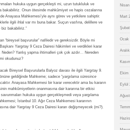
unmaları hukuka uygun gerçekleşti mi, uzun tutukluluk ve
Nisan
 bakabiliriz. Onun ötesinde mahkûmiyet ve hapis cezalarına
e Anayasa Mahkemesi’yle aynı görev ve yetkilere sahiptir.
Mart 
erle ilgili ihlal var mı buna bakar. Suçun vasfına, delillere ve
Şubat
iz bakabiliriz.”
Ocak 
bireysel başvurular” nafiledir ve gereksizdir. Böyle mi
şkanı Yargıtay 9 Ceza Dairesi hâkimleri ve verdikleri karar
Aralı
r. Neden? Yanlış yapma ihtimalleri çok çok azdır… Nereden
i mi okudunuz?
Kasım
 Bireysel Başvurularla Balyoz davası ile ilgili Yargıtay 9.
Ekim 
önüne geldiğinde Mahkeme; sadece “
yargılama süresince
caktır. Anayasa Mahkemesi bir karar verecektir ama bu kararın
Eylül
nin mahkûmiyetlerin onanmasına dair kararına bir etkisi
nık savunmaları hukuka uygun gerçekleşmedi veya yargılama
Ağust
hkemesi; İstanbul 10. Ağır Ceza Mahkemesi kararının
asına dair Yargıtay 9 Ceza Dairesi kararı değişmeyecek (mi?).
Temm
Hazir
Mayıs