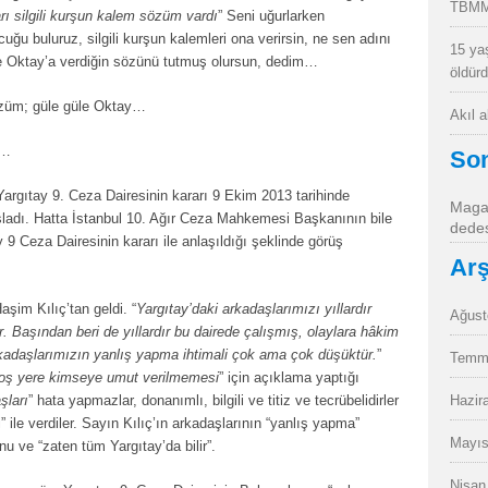
TBMM
arı silgili kurşun kalem sözüm vardı
” Seni uğurlarken
cuğu buluruz, silgili kurşun kalemleri ona verirsin, ne sen adını
15 ya
ve Oktay’a verdiğin sözünü tutmuş olursun, dedim…
öldür
özüm; güle güle Oktay…
Akıl 
ç…
So
argıtay 9. Ceza Dairesinin kararı 9 Ekim 2013 tarihinde
Magan
ladı. Hatta İstanbul 10. Ağır Ceza Mahkemesi Başkanının bile
dedes
y 9 Ceza Dairesinin kararı ile anlaşıldığı şeklinde görüş
Arş
im Kılıç’tan geldi. “
Yargıtay’daki arkadaşlarımızı yıllardır
Ağust
ler. Başından beri de yıllardır bu dairede çalışmış, olaylara hâkim
 arkadaşlarımızın yanlış yapma ihtimali çok ama çok düşüktür.
”
Temm
oş yere kimseye umut verilmemesi
” için açıklama yaptığı
şları
” hata yapmazlar, donanımlı, bilgili ve titiz ve tecrübelidirler
Hazir
i” ile verdiler. Sayın Kılıç’ın arkadaşlarının “yanlış yapma”
Mayıs
u ve “zaten tüm Yargıtay’da bilir”.
Nisan