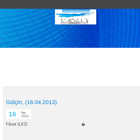
Gülçin, (16.04.2013)
16
Nis
2013
Fikret İLKİZ �