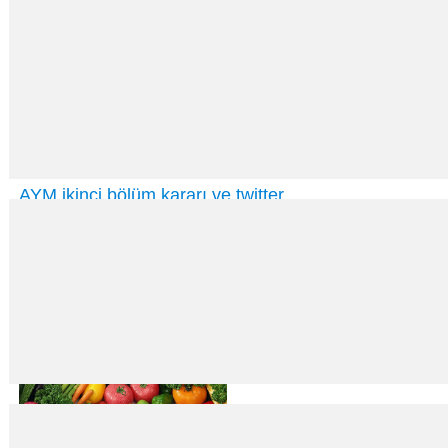
AYM ikinci bölüm kararı ve twitter
07
Nis
2014
Fikret İlkiz Anayasa Mahkemesi 2 Nisan 2014 tarihli kararı ile ifade özgür