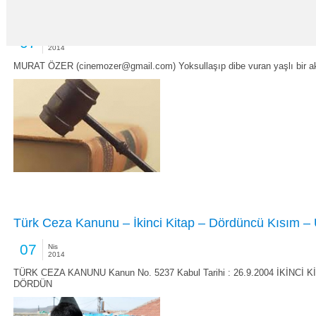
Affet beni kızım!
07
Nis
2014
MURAT ÖZER (cinemozer@gmail.com) Yoksullaşıp dibe vuran yaşlı bir a
Türk Ceza Kanunu – İkinci Kitap – Dördüncü Kısım 
07
Nis
2014
TÜRK CEZA KANUNU Kanun No. 5237 Kabul Tarihi : 26.9.2004 İKİNCİ K
DÖRDÜN