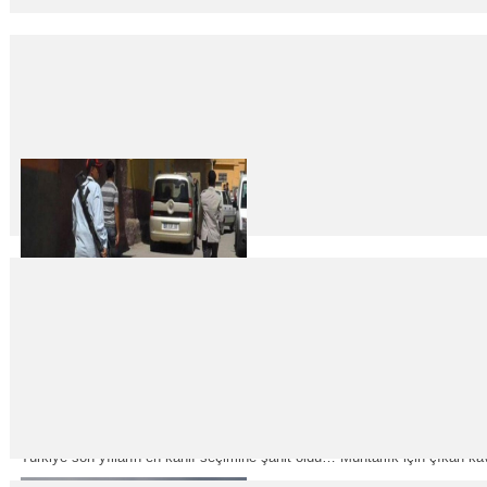
Türk Ceza Kanunu – İkinci Kitap – Dördüncü Kısım 
14
Nis
2014
TÜRK CEZA KANUNU Kanun No. 5237 Kabul Tarihi : 26.9.2004 İKİNCİ K
DÖRDÜN
Seçimin bilançosu ağır: 25 ölü!..
08
Nis
2014
Türkiye son yılların en kanlı seçimine şahit oldu… Muhtarlık için çıkan ka