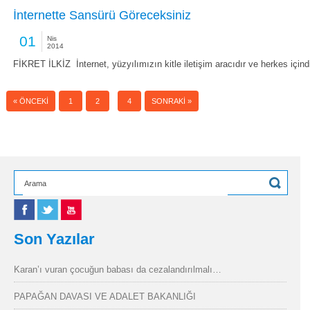
İnternette Sansürü Göreceksiniz
01
Nis
2014
FİKRET İLKİZ İnternet, yüzyılımızın kitle iletişim aracıdır ve herkes içindi
3
« ÖNCEKI
1
2
4
SONRAKI »
Son Yazılar
Karan’ı vuran çocuğun babası da cezalandırılmalı…
PAPAĞAN DAVASI VE ADALET BAKANLIĞI