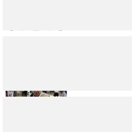
DORA : FREUD’A KAFA TUTAN KIZ
07
Nis
2014
Aslı Tohumcu On sekiz yaşındaki Ida Bauer, Sigmund Freud‘un dükkânından