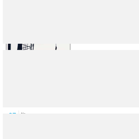
Enflasyon, 8 ayın zirvesinde
07
Nis
2014
KORAY TEKİN ANKARA – Enflasyon, gıda, giyim ve ulaştırma fiyatlarında
Üç ayda 276 emekçi yaşamını yitirdi
07
Nis
2014
İşçi Sağlığı ve İş Güvenliği Meclisi, “Mart ayı İş Cinayetleri Raporu”nu açı