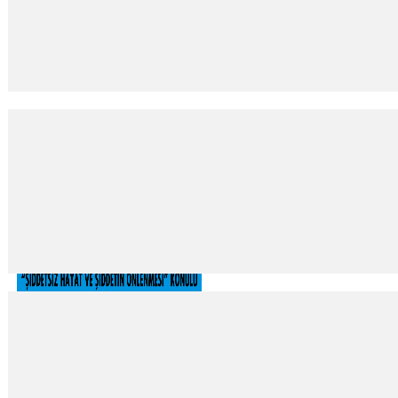
O ses Fransa!
22
Haz
2015
Uğur Vardan (ugur.vardan@radikal.com.tr) 7.5 milyon izleyiciyle Fransa’da 