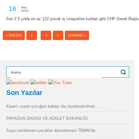
16
Haz
2015
Son 2.5 yılda en az 122 çocuk iş cinayetine kurban gitti CHP Genel Baş
2
« ÖNCEKI
1
3
4
SONRAKI »
Son Yazılar
Karan’ı vuran çocuğun babası da cezalandırılmalı…
PAPAĞAN DAVASI VE ADALET BAKANLIĞI
Suça sürüklenen çocuklar düzenlemesi TBMM’de