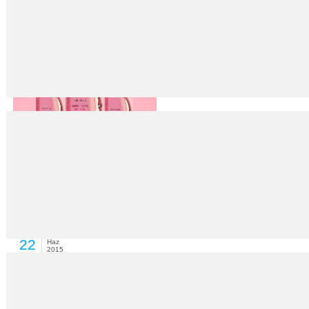
Faili kaybettik hükümsüzdür
22
Haz
2015
Nurettin KURT ANKARA – Türkiye’de son 5 yılın ‘suç dosyası’ çıkarıldı. Ve
Tende canı yanan kadınlar
22
Haz
2015
Türkiye’de çocuk gelinler toplumsal yaramızın önemli bir parçası. Yapılan 