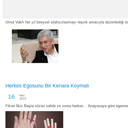
Umut Vakfı’ndan “Yaşama Hak Tanıyın” Afiş Yarışmas
16
Haz
2015
Umut Vakfı her yıl bireysel silahsızlanmayı teşvik amacıyla düzenlediği ö
Herkes Egosunu Bir Kenara Koymalı
16
Haz
2015
Fikret İlkiz Başta sözün sahibi ve sonra herkes… Anayasaya göre egemenli