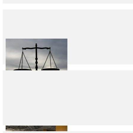
Yeni hükümetin ilk görevlerinden biri…
23
Haz
2015
Özgecan cinayeti son olsun demiştik, ama son olmadı. Maalesef genç kızl
800 yıl önce adaletiniz kaç para?
22
Haz
2015
Fikret İlkiz Kimseye hakkı ya da adaleti satmayacağız! 800 yıl önce Magn