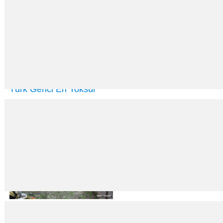
Türk Genci En Yoksul
22
Haz
2015
OECD’nin raporu dünyada yoksulluğun arttığını ortaya koydu. Türkiye’nin 