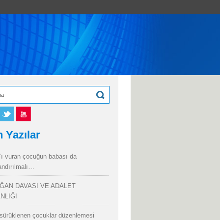
 Yazılar
’ı vuran çocuğun babası da
andırılmalı…
ĞAN DAVASI VE ADALET
NLIĞI
sürüklenen çocuklar düzenlemesi