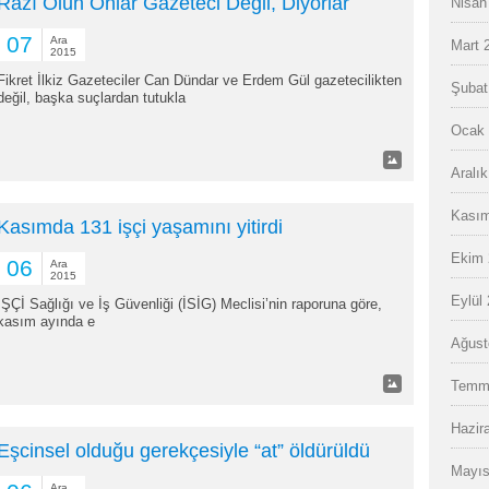
Razı Olun Onlar Gazeteci Değil, Diyorlar
Nisan
07
Ara
Mart 
2015
Fikret İlkiz Gazeteciler Can Dündar ve Erdem Gül gazetecilikten
Şubat
değil, başka suçlardan tutukla
Ocak 
Aralı
Kasım
Kasımda 131 işçi yaşamını yitirdi
Ekim 
06
Ara
2015
Eylül
İŞÇİ Sağlığı ve İş Güvenliği (İSİG) Meclisi’nin raporuna göre,
kasım ayında e
Ağust
Temm
Hazir
Eşcinsel olduğu gerekçesiyle “at” öldürüldü
Mayıs
Ara