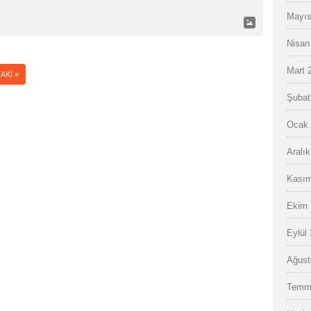
Mayıs
Nisan
Mart 
AKI »
Şubat
Ocak 
Aralı
Kasım
Ekim 
Eylül
Ağust
Temm