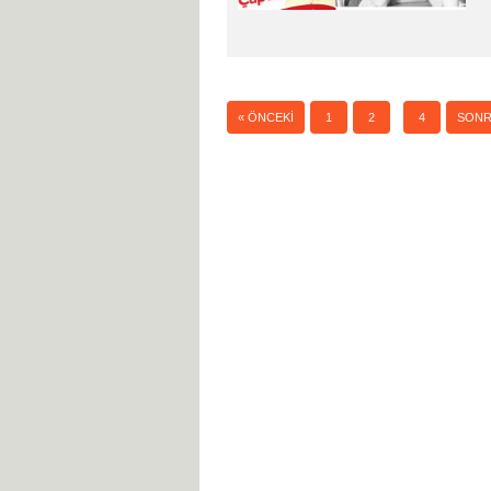
3
« ÖNCEKI
1
2
4
SONR