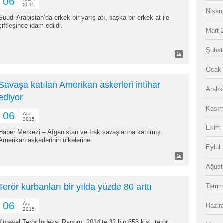
06
2015
Nisan
Suudi Arabistan’da erkek bir yarış atı, başka bir erkek at ile
çiftleşince idam edildi.
Mart 
Şubat
Ocak 
Savaşa katılan Amerikan askerleri intihar
Aralı
ediyor
Kasım
06
Ara
2015
Ekim 
Haber Merkezi – Afganistan ve Irak savaşlarına katılmış
Amerikan askerlerinin ülkelerine
Eylül
Ağust
Terör kurbanları bir yılda yüzde 80 arttı
Temm
06
Ara
Hazir
2015
Küresel Terör İndeksi Raporu: 2014’te 32 bin 658 kişi, terör