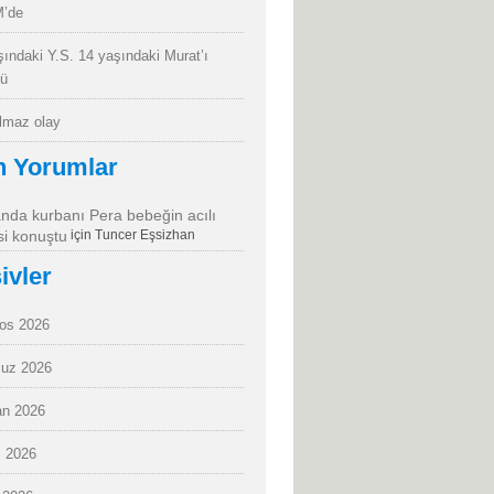
’de
şındaki Y.S. 14 yaşındaki Murat’ı
dü
almaz olay
n Yorumlar
da kurbanı Pera bebeğin acılı
i konuştu
için
Tuncer Eşsizhan
ivler
os 2026
uz 2026
an 2026
 2026