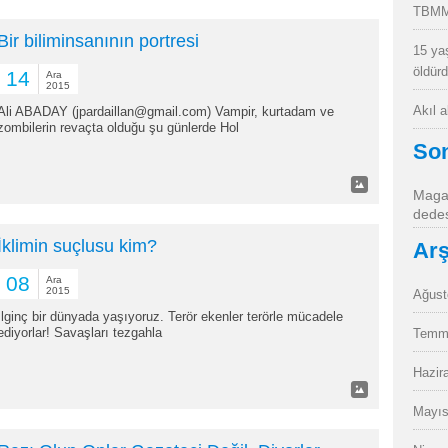
TBMM
Bir biliminsanının portresi
15 ya
öldür
14
Ara
2015
Akıl 
Ali ABADAY (jpardaillan@gmail.com) Vampir, kurtadam ve
zombilerin revaçta olduğu şu günlerde Hol
So
Magan
dedes
İklimin suçlusu kim?
Arş
08
Ara
2015
Ağust
İlginç bir dünyada yaşıyoruz. Terör ekenler terörle mücadele
ediyorlar! Savaşları tezgahla
Temm
Hazir
Mayıs