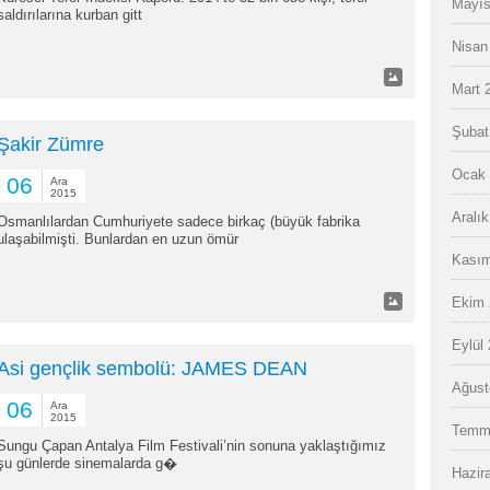
Mayıs
saldırılarına kurban gitt
Nisan
Mart 
Şubat
Şakir Zümre
Ocak 
06
Ara
2015
Aralı
Osmanlılardan Cumhuriyete sadece birkaç (büyük fabrika
ulaşabilmişti. Bunlardan en uzun ömür
Kasım
Ekim 
Eylül
Asi gençlik sembolü: JAMES DEAN
Ağust
06
Ara
2015
Temm
Sungu Çapan Antalya Film Festivali’nin sonuna yaklaştığımız
şu günlerde sinemalarda g�
Hazir