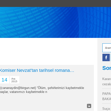
Son
Komiser Nevzat’tan tarihsel romana…
14
Karan
Ara
2015
cezal
(cananaydin@birgun.net) “Ölüm, şehirlerimizi kaybetmekle
başlar, vatanımızı kaybetmekle n
PAPA
BAKA
Suça 