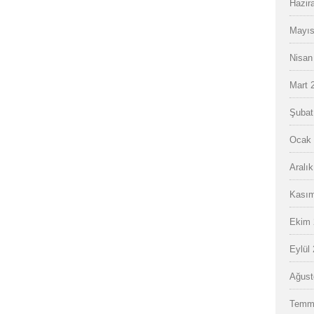
Hazir
Mayıs
Nisan
Mart 
Şubat
Ocak 
Aralı
Kasım
Ekim 
Eylül
Ağust
Temm