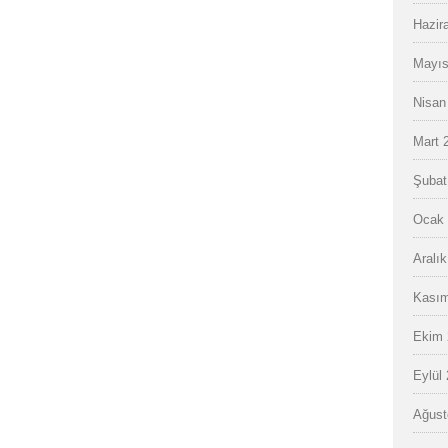
Hazir
Mayıs
Nisan
Mart 
Şubat
Ocak 
Aralı
Kasım
Ekim 
Eylül
Ağust