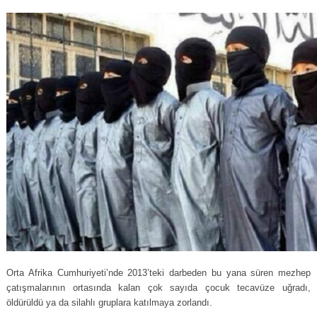
Orta Afrika Cumhuriyeti’nde 2013’teki darbeden bu yana süren mezhep
çatışmalarının ortasında kalan çok sayıda çocuk tecavüze uğradı,
öldürüldü ya da silahlı gruplara katılmaya zorlandı.