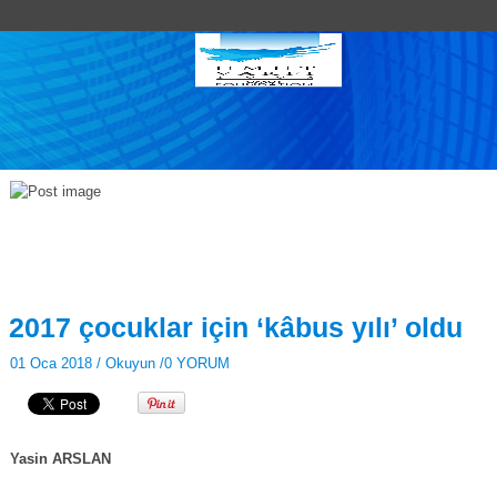
2017 çocuklar için ‘kâbus yılı’ oldu
01 Oca 2018 /
Okuyun
/
0 YORUM
Yasin ARSLAN