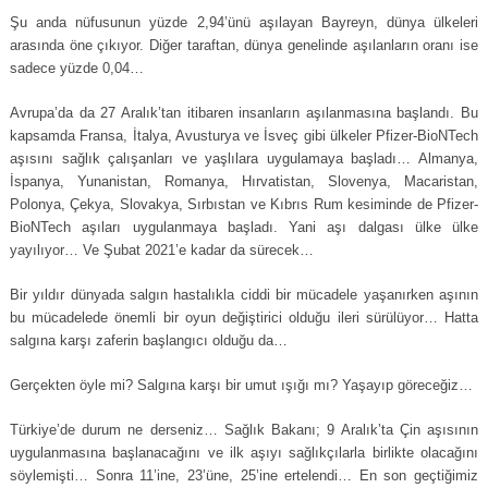
Şu anda nüfusunun yüzde 2,94’ünü aşılayan Bayreyn, dünya ülkeleri
arasında öne çıkıyor. Diğer taraftan, dünya genelinde aşılanların oranı ise
sadece yüzde 0,04…
Avrupa’da da 27 Aralık’tan itibaren insanların aşılanmasına başlandı. Bu
kapsamda Fransa, İtalya, Avusturya ve İsveç gibi ülkeler Pfizer-BioNTech
aşısını sağlık çalışanları ve yaşlılara uygulamaya başladı… Almanya,
İspanya, Yunanistan, Romanya, Hırvatistan, Slovenya, Macaristan,
Polonya, Çekya, Slovakya, Sırbıstan ve Kıbrıs Rum kesiminde de Pfizer-
BioNTech aşıları uygulanmaya başladı. Yani aşı dalgası ülke ülke
yayılıyor… Ve Şubat 2021’e kadar da sürecek…
Bir yıldır dünyada salgın hastalıkla ciddi bir mücadele yaşanırken aşının
bu mücadelede önemli bir oyun değiştirici olduğu ileri sürülüyor… Hatta
salgına karşı zaferin başlangıcı olduğu da…
Gerçekten öyle mi? Salgına karşı bir umut ışığı mı? Yaşayıp göreceğiz…
Türkiye’de durum ne derseniz… Sağlık Bakanı; 9 Aralık’ta Çin aşısının
uygulanmasına başlanacağını ve ilk aşıyı sağlıkçılarla birlikte olacağını
söylemişti… Sonra 11’ine, 23’üne, 25’ine ertelendi… En son geçtiğimiz