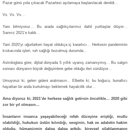
Pazar günü yola çıkacak Pazartesi aşılamaya başlanılacak denildi…
Vs. Vs. Vs…
Yanı bilmiyoruz… Bu arada sağlıkçılarımız dahil yurttaşlar ölüyor…
Sanırız 2021’e kaldı…
Yani 2020’yi uğurlarken hayat oldukça iç karartıcı… Herkesin pandeminin
kıskacında işleri, ruh sağlığı bozulmuş durumda…
Astrologlara göre; dijital dünyada 5 yıllık uyanış zamanıymış… Bu salgın
sonrası dünyanın büyük değişimlere gebe olduğu ileri sürülüyor…
Umuyoruz ki, gelen gideni aratmasın… Elbette ki; bu boğucu, bunaltıcı
hayattan bir anda kurtulmayı beklemek hayalcilik olur…
Ama diyoruz ki; 2021’de herkese sağlık getirsin öncelikle… 2020 gibi
zor bir yıl olmasın…
İnsanların insanca yaşayabileceği refah düzeyine eriştiği, mutlu
olabildiği, hukukun üstün kılındığı, sevginin, hak ve adaletin hakim
olduğu, hümanizmin dalga dalga arttığı, bireysel silahlanmanın