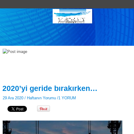
2020’yi geride bırakırken…
29 Ara 2020 /
Haftanın Yorumu
/
1 YORUM