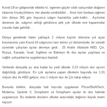
Kovid-19’un gölgesinde elbette ki; egemen güçler silah satışından doğanın
talanına fırsatçılıklarını her alanda sürdürdüler… Ama tüm bunlara rağmen
tüm dünya 365 gün boyunca salgın hastalıkla yattı-kalktı… Açılımlar
denense de, salgının arttığı görülünce pek çok ülkede eve kapanmalar
zorunlu hale getirildi…
Dünya genelinde halen yaklaşık 2 milyon kişinin ölümüne yol açan
koronavirüs yani Kovid-19 salgınının tam birinci yıl dönümünde; bir süredir
üzerinde çalışılan aşılar devreye girdi… 25 Aralık itibariyle ABD, Çin,
Rusya, Kanada, İsrail, İngiltere ve Bahreyn ilk doz aşıları yaşlılara ve
sağlık çalışanlarına uygulamaya başladı.
Verilerde dünyada şu ana kadar bu yedi ülkede 3,23 milyon doz aşının
dağıtıldığı görülüyor. En çok aşılama yapan ülkelerin başında ise 1,01
milyon doz ile ABD geliyor, onu 1 milyon doz ile Çin takip ediyor.
Bununla birlikte, dünyada hali hazırda uygulanan Pfizer/BioNTech,
Moderna, Sputnik V, Sinopharm ve Sinopharm aşıları iki doz halinde
uygulanıyor. Bu nedenle dozların ülkeler arasındaki dağılımı büyük önem
taşıyor.