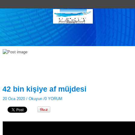
42 bin kişiye af müjdesi
20 Oca 2020 /
Okuyun
/
0 YORUM