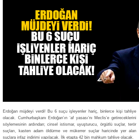
Erdoğan müjdeyi verdi! Bu 6 suçu işleyenler hariç, binlerce kişi tahliye
olacak. Cumhurbaşkanı Erdoğan’ın ‘af yasası’nı Meclis’e getireceklerini
söylemesinin ardından; cinsel istismar, uyuşturucu, örgütlü suçlar, terör
suçları, kasten adam öldürme ve mükerrer suçlar haricinde yer alan
suçlara infaz indirimi yapılacak. İlk etapta 42 bin mahkum tahliye olacak.