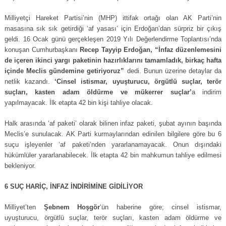
Milliyetçi Hareket Partisi’nin (MHP) ittifak ortağı olan AK Parti’nin
masasına sık sık getirdiği ‘af yasası’ için Erdoğan’dan sürpriz bir çıkış
geldi. 16 Ocak günü gerçekleşen 2019 Yılı Değerlendirme Toplantısı’nda
konuşan Cumhurbaşkanı
Recep Tayyip Erdoğan, “İnfaz düzenlemesini
de içeren ikinci yargı paketinin hazırlıklarını tamamladık, birkaç hafta
içinde Meclis gündemine getiriyoruz”
dedi. Bunun üzerine detaylar da
netlik kazandı.
‘Cinsel istismar, uyuşturucu, örgütlü suçlar, terör
suçları, kasten adam öldürme ve mükerrer suçlar’
a indirim
yapılmayacak. İlk etapta 42 bin kişi tahliye olacak.
Halk arasında ‘af paketi’ olarak bilinen infaz paketi, şubat ayının başında
Meclis’e sunulacak. AK Parti kurmaylarından edinilen bilgilere göre bu 6
suçu işleyenler ‘af paketi’nden yararlanamayacak. Onun dışındaki
hükümlüler yararlanabilecek. İlk etapta 42 bin mahkumun tahliye edilmesi
bekleniyor.
6 SUÇ HARİÇ, İNFAZ İNDİRİMİNE GİDİLİYOR
Milliyet’ten
Şebnem Hoşgör
‘ün haberine göre; cinsel istismar,
uyuşturucu, örgütlü suçlar, terör suçları, kasten adam öldürme ve