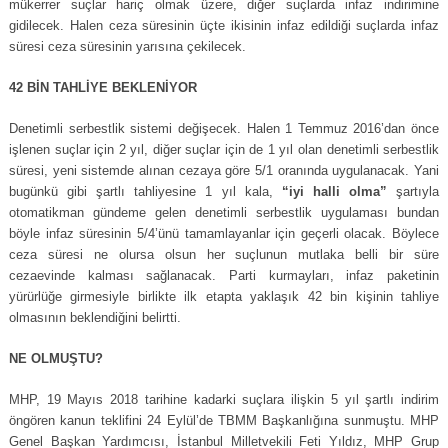
mükerrer suçlar hariç olmak üzere, diğer suçlarda infaz indirimine
gidilecek. Halen ceza süresinin üçte ikisinin infaz edildiği suçlarda infaz
süresi ceza süresinin yarısına çekilecek.
42 BİN TAHLİYE BEKLENİYOR
Denetimli serbestlik sistemi değişecek. Halen 1 Temmuz 2016’dan önce
işlenen suçlar için 2 yıl, diğer suçlar için de 1 yıl olan denetimli serbestlik
süresi, yeni sistemde alınan cezaya göre 5/1 oranında uygulanacak. Yani
bugünkü gibi şartlı tahliyesine 1 yıl kala,
“iyi halli olma”
şartıyla
otomatikman gündeme gelen denetimli serbestlik uygulaması bundan
böyle infaz süresinin 5/4’ünü tamamlayanlar için geçerli olacak. Böylece
ceza süresi ne olursa olsun her suçlunun mutlaka belli bir süre
cezaevinde kalması sağlanacak. Parti kurmayları, infaz paketinin
yürürlüğe girmesiyle birlikte ilk etapta yaklaşık 42 bin kişinin tahliye
olmasının beklendiğini belirtti.
NE OLMUŞTU?
MHP, 19 Mayıs 2018 tarihine kadarki suçlara ilişkin 5 yıl şartlı indirim
öngören kanun teklifini 24 Eylül’de TBMM Başkanlığına sunmuştu. MHP
Genel Başkan Yardımcısı, İstanbul Milletvekili Feti Yıldız, MHP Grup