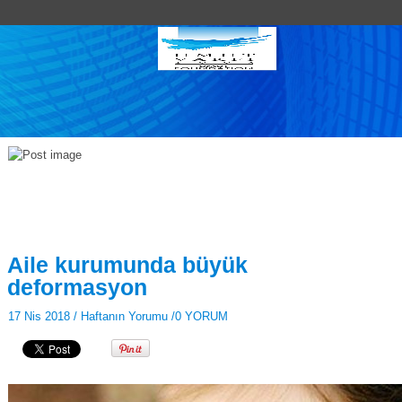
Aile kurumunda büyük
deformasyon
17 Nis 2018 /
Haftanın Yorumu
/
0 YORUM