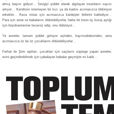
almış başını gidiyor… Sevgiyi şiddet olarak algılayan insanların sayısı
artıyor… Kendisini istemeyen bir kızı ya da kadını acımasızca öldürüyor
erkekler… Keza miras için acımasızca kardeşler birbirini katlediyor…
Para için anne ve babalarını öldürebiliyorlar, hatta bir torun üç kuruş aylığı
için büyükannesine tecavüz edip, onu öldürüyor…
Ya anneler, tamam şiddet görüyor eşinden, kayınvalidesinden, ama
acımasızca öz be öz çocuklarını öldürebiliyorlar…
Ferhat ile Şirin aşkları, çocukları için saçlarını süpürge yapan anneler,
evini geçindirebilmek için çabalayan babalar geçmişte mi kaldı…