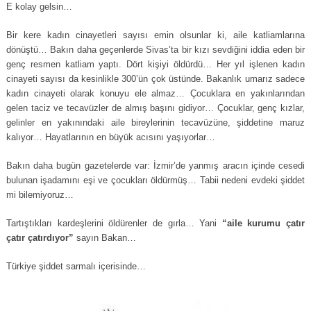
E kolay gelsin…
Bir kere kadın cinayetleri sayısı emin olsunlar ki, aile katliamlarına
dönüştü… Bakın daha geçenlerde Sivas’ta bir kızı sevdiğini iddia eden bir
genç resmen katliam yaptı. Dört kişiyi öldürdü… Her yıl işlenen kadın
cinayeti sayısı da kesinlikle 300’ün çok üstünde. Bakanlık umarız sadece
kadın cinayeti olarak konuyu ele almaz… Çocuklara en yakınlarından
gelen taciz ve tecavüzler de almış başını gidiyor… Çocuklar, genç kızlar,
gelinler en yakınındaki aile bireylerinin tecavüzüne, şiddetine maruz
kalıyor… Hayatlarının en büyük acısını yaşıyorlar…
Bakın daha bugün gazetelerde var: İzmir’de yanmış aracın içinde cesedi
bulunan işadamını eşi ve çocukları öldürmüş… Tabii nedeni evdeki şiddet
mi bilemiyoruz…
Tartıştıkları kardeşlerini öldürenler de gırla… Yani
“aile kurumu çatır
çatır çatırdıyor”
sayın Bakan…
Türkiye şiddet sarmalı içerisinde…