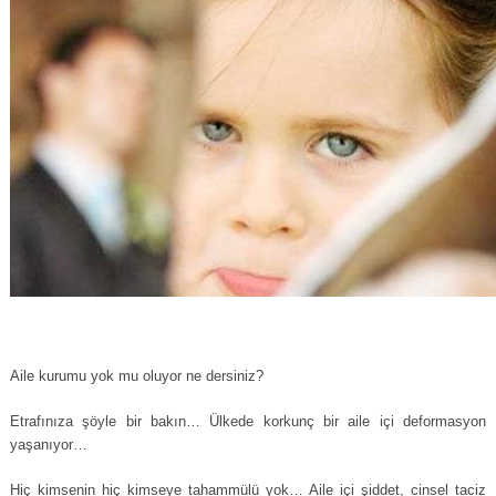
Aile kurumu yok mu oluyor ne dersiniz?
Etrafınıza şöyle bir bakın… Ülkede korkunç bir aile içi deformasyon
yaşanıyor…
Hiç kimsenin hiç kimseye tahammülü yok… Aile içi şiddet, cinsel taciz