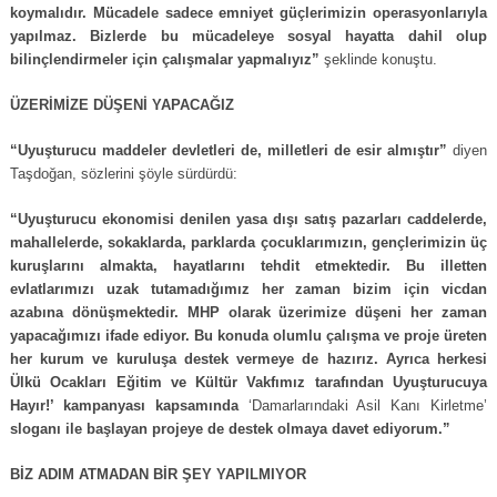
koymalıdır. Mücadele sadece emniyet güçlerimizin operasyonlarıyla
yapılmaz. Bizlerde bu mücadeleye sosyal hayatta dahil olup
bilinçlendirmeler için çalışmalar yapmalıyız”
şeklinde konuştu.
ÜZERİMİZE DÜŞENİ YAPACAĞIZ
“Uyuşturucu maddeler devletleri de, milletleri de esir almıştır”
diyen
Taşdoğan, sözlerini şöyle sürdürdü:
“Uyuşturucu ekonomisi denilen yasa dışı satış pazarları caddelerde,
mahallelerde, sokaklarda, parklarda çocuklarımızın, gençlerimizin üç
kuruşlarını almakta, hayatlarını tehdit etmektedir. Bu illetten
evlatlarımızı uzak tutamadığımız her zaman bizim için vicdan
azabına dönüşmektedir. MHP olarak üzerimize düşeni her zaman
yapacağımızı ifade ediyor. Bu konuda olumlu çalışma ve proje üreten
her kurum ve kuruluşa destek vermeye de hazırız. Ayrıca herkesi
Ülkü Ocakları Eğitim ve Kültür Vakfımız tarafından Uyuşturucuya
Hayır!’ kampanyası kapsamında
‘Damarlarındaki Asil Kanı Kirletme’
sloganı ile başlayan projeye de destek olmaya davet ediyorum.”
BİZ ADIM ATMADAN BİR ŞEY YAPILMIYOR