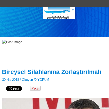
Bireysel Silahlanma Zorlaştırılmalı
30 Nis 2018 /
Okuyun
/
0 YORUM