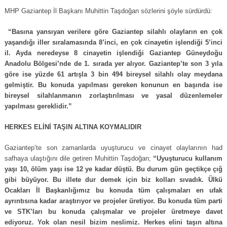
MHP Gaziantep İl Başkanı Muhittin Taşdoğan sözlerini şöyle sürdürdü:
“Basına yansıyan verilere göre Gaziantep silahlı olayların en çok
yaşandığı iller sıralamasında 8’inci, en çok cinayetin işlendiği 5’inci
il. Ayda neredeyse 8 cinayetin işlendiği Gaziantep Güneydoğu
Anadolu Bölgesi’nde de 1. sırada yer alıyor. Gaziantep’te son 3 yıla
göre ise yüzde 61 artışla 3 bin 494 bireysel silahlı olay meydana
gelmiştir. Bu konuda yapılması gereken konunun en başında ise
bireysel silahlanmanın zorlaştırılması ve yasal düzenlemeler
yapılması gereklidir.”
HERKES ELİNİ TAŞIN ALTINA KOYMALIDIR
Gaziantep’te son zamanlarda uyuşturucu ve cinayet olaylarının had
safhaya ulaştığını dile getiren Muhittin Taşdoğan;
“Uyuşturucu kullanım
yaşı 10, ölüm yaşı ise 12 ye kadar düştü. Bu durum gün geçtikçe çığ
gibi büyüyor. Bu illete dur demek için biz kolları sıvadık. Ülkü
Ocakları İl Başkanlığımız bu konuda tüm çalışmaları en ufak
ayrıntısına kadar araştırıyor ve projeler üretiyor. Bu konuda tüm parti
ve STK’ları bu konuda çalışmalar ve projeler üretmeye davet
ediyoruz. Yok olan nesil bizim neslimiz. Herkes elini taşın altına