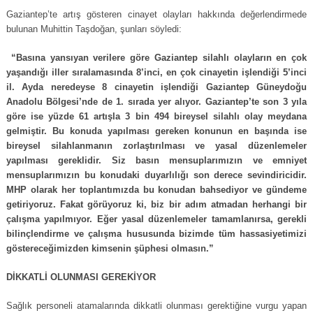
Gaziantep’te artış gösteren cinayet olayları hakkında değerlendirmede
bulunan Muhittin Taşdoğan, şunları söyledi:
“Basına yansıyan verilere göre Gaziantep silahlı olayların en çok
yaşandığı iller sıralamasında 8’inci, en çok cinayetin işlendiği 5’inci
il. Ayda neredeyse 8 cinayetin işlendiği Gaziantep Güneydoğu
Anadolu Bölgesi’nde de 1. sırada yer alıyor. Gaziantep’te son 3 yıla
göre ise yüzde 61 artışla 3 bin 494 bireysel silahlı olay meydana
gelmiştir. Bu konuda yapılması gereken konunun en başında ise
bireysel silahlanmanın zorlaştırılması ve yasal düzenlemeler
yapılması gereklidir. Siz basın mensuplarımızın ve emniyet
mensuplarımızın bu konudaki duyarlılığı son derece sevindiricidir.
MHP olarak her toplantımızda bu konudan bahsediyor ve gündeme
getiriyoruz. Fakat görüyoruz ki, biz bir adım atmadan herhangi bir
çalışma yapılmıyor. Eğer yasal düzenlemeler tamamlanırsa, gerekli
bilinçlendirme ve çalışma hususunda bizimde tüm hassasiyetimizi
göstereceğimizden kimsenin şüphesi olmasın.”
DİKKATLİ OLUNMASI GEREKİYOR
Sağlık personeli atamalarında dikkatli olunması gerektiğine vurgu yapan