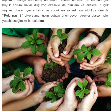
büyük sorumluluklar düşüyor, özellikle de okullara ve ailelere. Küçük
yaştan itibaren çevre bilincinin çocuklara aktarılması oldukça önemli.
“Peki nasıl?”
diyorsanız, gelin doğayı önemseyen bireyler olarak neler
yapabileceğimize bir bakalım: