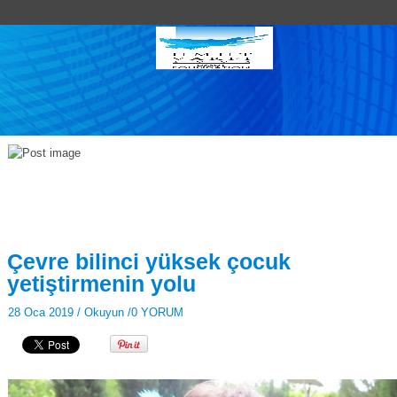
Çevre bilinci yüksek çocuk
yetiştirmenin yolu
28 Oca 2019 /
Okuyun
/
0 YORUM