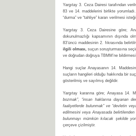
Yargıtay 3. Ceza Dairesi tarafından ver
83 ve 14. maddelerini birlikte yorumladı. 
“durma” ve “tahliye” kararı verilmesi isteği
Yargıtay 3. Ceza Dairesine göre; A
dokunulmazlığı kapsamının dışında olm
83’üncü maddesinin 2. fıkrasında belirt
ilgili olması,
suçun soruşturmasına seçi
ve doğrudan doğruya TBMM’ne bildirmesi g
Hangi suçlar Anayasanın 14. Maddesi
suçların hangileri olduğu hakkında bir suç
gösterilmiş ve sayılmış değildir.
Yargıtay kararına göre; Anayasa 14. 
bozmak”, “insan haklarına dayanan de
faaliyetlerde bulunmak” ve “devletin vey
edilmesini veya Anayasada belirtilenden 
bulunmayı mümkün kılacak şekilde y
çerçeve çizilmiştir.