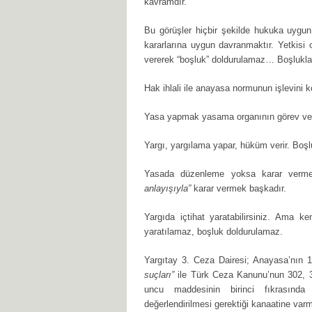
kavramdır.
Bu görüşler hiçbir şekilde hukuka uygu
kararlarına uygun davranmaktır. Yetkisi
vererek “boşluk” doldurulamaz… Boşlukların
Hak ihlali ile anayasa normunun işlevini k
Yasa yapmak yasama organının görev ve yet
Yargı, yargılama yapar, hüküm verir. Boşlu
Yasada düzenleme yoksa karar verm
anlayışıyla”
karar vermek başkadır.
Yargıda içtihat yaratabilirsiniz. Ama 
yaratılamaz, boşluk doldurulamaz.
Yargıtay 3. Ceza Dairesi; Anayasa’nın 
suçları”
ile Türk Ceza Kanunu’nun 302, 30
uncu maddesinin birinci fıkrasınd
değerlendirilmesi gerektiği kanaatine varmı