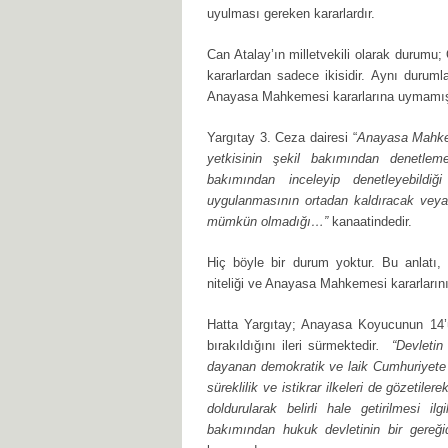
uyulması gereken kararlardır.
Can Atalay’ın milletvekili olarak durumu
kararlardan sadece ikisidir. Aynı duruml
Anayasa Mahkemesi kararlarına uymamışt
Yargıtay 3. Ceza dairesi “
Anayasa Mahkem
yetkisinin şekil bakımından denetleme
bakımından inceleyip denetleyebild
uygulanmasının ortadan kaldıracak veya 
mümkün olmadığı…”
kanaatindedir.
Hiç böyle bir durum yoktur. Bu anlatı, hu
niteliği ve Anayasa Mahkemesi kararlarının
Hatta Yargıtay; Anayasa Koyucunun 14’
bırakıldığını ileri sürmektedir
. “Devletin
dayanan demokratik ve laik Cumhuriyete yön
süreklilik ve istikrar ilkeleri de gözetilere
doldurularak belirli hale getirilmesi 
bakımından hukuk devletinin bir gereği