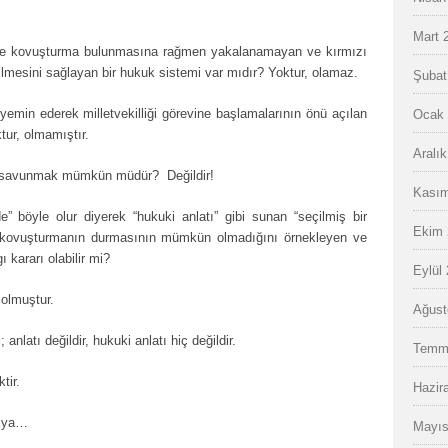
Mart 
 ve kovuşturma bulunmasına rağmen yakalanamayan ve kırmızı
çilmesini sağlayan bir hukuk sistemi var mıdır? Yoktur, olamaz.
Şubat
yemin ederek milletvekilliği görevine başlamalarının önü açılan
Ocak 
tur, olmamıştır.
Aralı
u savunmak mümkün müdür? Değildir!
Kasım
e” böyle olur diyerek “hukuki anlatı” gibi sunan “seçilmiş bir
Ekim 
a kovuşturmanın durmasının mümkün olmadığını örnekleyen ve
 kararı olabilir mi?
Eylül
olmuştur.
Ağust
anlatı değildir, hukuki anlatı hiç değildir.
Temm
tir.
Hazir
tıya…
Mayıs