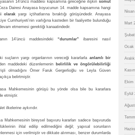
ayasanın 14’üncü maddesi kapsamına gireceğine ilişkin
somut
Ceza Dairesi Anayasa koyucunun 14. madde kapsamına hangi
Nisan
li olarak
yargı içtihatlarına bıraktığı görüşündedir. Anayasa
kiye Cumhuriyeti’nin varlığına kasteden bir faaliyette bulunduğu
Mart 
devam etmemesi gerektiği kanaatindedir.
Şubat
anın 14’üncü maddesindeki
“durumlar”
ibaresini nasıl
Ocak 
 suçların yargı organlarının vereceği kararlarla
anlamlı bir
Aralı
den maddedeki düzenlemenin
belirlilik ve öngörülebilirliği
Kasım
rişli olmadığını Ömer Faruk Gergerlioğlu ve Leyla Güven
çıkça belirtmiştir.
Ekim 
asa Mahkemesinin görüşü bu yönde olsa bile bu kararlara
Eylül
e etmiştir.
Ağust
 ilkelerine aykırıdır.
Temm
sa Mahkemesinin bireysel başvuru kararları sadece başvuruda
klerinin ihlal edilip edilmediğini değil; yapısal sorunların
Hazir
lenmesi için verilmiştir ve dikkate alınması, benzer durumlarda