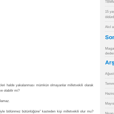
TBMM
15 ya
öldür
Akıl 
So
Magan
dedes
Arş
Ağust
Temm
dikleri halde yakalanması mümkün olmayanlar milletvekili olarak
e olabilir mi?
Hazir
lamaz.
Mayıs
tiyle bölünmez bütünlüğüne” kasteden kişi milletvekili olur mu?
Nisan