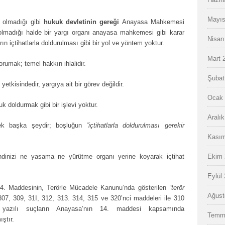
Mayıs
n olmadığı gibi
hukuk devletinin gereği
Anayasa Mahkemesi
 olmadığı halde bir yargı organı anayasa mahkemesi gibi karar
Nisan
 içtihatlarla doldurulması gibi bir yol ve yöntem yoktur.
Mart 
orumak; temel hakkın ihlalidir.
Şubat
kisindedir, yargıya ait bir görev değildir.
Ocak 
k doldurmak gibi bir işlevi yoktur.
Aralı
ek başka şeydir; boşluğun
“içtihatlarla doldurulması gerekir
Kasım
kendinizi ne yasama ne yürütme organı yerine koyarak içtihat
Ekim 
Eylül
14. Maddesinin, Terörle Mücadele Kanunu’nda gösterilen
“terör
Ağust
7, 309, 31I, 312, 313. 314, 315 ve 320’nci maddeleri ile 310
a yazılı suçların Anayasa’nın 14. maddesi kapsamında
Temm
ştır.