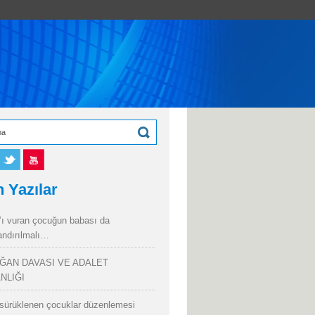
 Yazılar
’ı vuran çocuğun babası da
andırılmalı…
ĞAN DAVASI VE ADALET
NLIĞI
sürüklenen çocuklar düzenlemesi