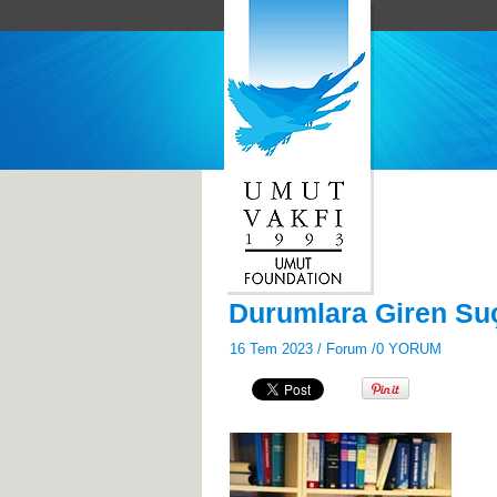
Durumlara Giren Suç
16 Tem 2023 /
Forum
/
0 YORUM