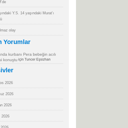
’de
şındaki Y.S. 14 yaşındaki Murat’ı
dü
almaz olay
n Yorumlar
da kurbanı Pera bebeğin acılı
i konuştu
için
Tuncer Eşsizhan
ivler
os 2026
uz 2026
an 2026
 2026
 2026