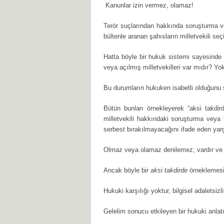
Kanunlar izin vermez, olamaz!
Terör suçlarından hakkında soruşturma
bültenle aranan şahısların milletvekili se
Hatta böyle bir hukuk sistemi sayesinde 
veya açılmış milletvekilleri var mıdır? Yok
Bu durumların hukuken isabetli olduğun
Bütün bunları örnekleyerek “aksi takdird
milletvekili hakkındaki soruşturma vey
serbest bırakılmayacağını ifade eden yargı
Olmaz veya olamaz denilemez; vardır ve 
Ancak böyle bir
aksi takdirde
örneklemesi; 
Hukuki karşılığı yoktur, bilgisel adaletsizlik
Gelelim sonucu etkileyen bir hukuki anla