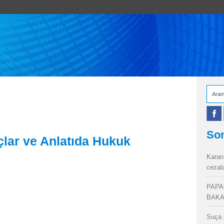
Son
lar ve Anlatıda Hukuk
Karan
cezal
PAPA
BAKA
Suça 