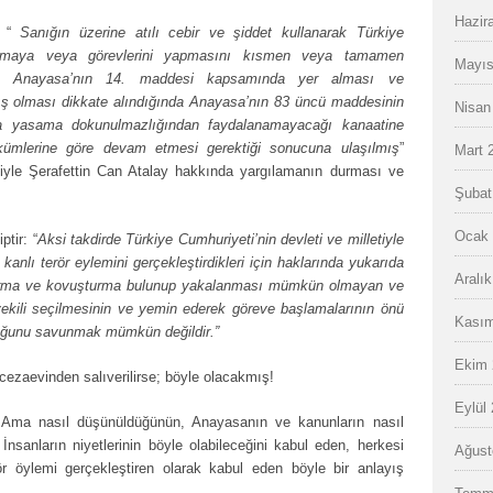
Hazir
k “
Sanığın üzerine atılı cebir ve şiddet kullanarak Türkiye
dırmaya veya görevlerini yapmasını kısmen veya tamamen
Mayıs
n Anayasa’nın 14. maddesi kapsamında yer alması ve
 olması dikkate alındığında Anayasa’nın 83 üncü maddesinin
Nisan
ınca yasama dokunulmazlığından faydalanamayacağı kanaatine
kümlerine göre devam etmesi gerektiği sonucuna ulaşılmış
”
Mart 
siyle Şerafettin Can Atalay hakkında yargılamanın durması ve
Şubat
Ocak 
tir: “
Aksi takdirde Türkiye Cumhuriyeti’nin devleti ve milletiyle
nlı terör eylemini gerçekleştirdikleri için haklarında yukarıda
Aralı
şturma ve kovuşturma bulunup yakalanması mümkün olmayan ve
tvekili seçilmesinin ve yemin ederek göreve başlamalarının önü
Kasım
lduğunu savunmak mümkün değildir.”
Ekim 
 cezaevinden salıverilirse; böyle olacakmış!
Eylül
 Ama nasıl düşünüldüğünün, Anayasanın ve kanunların nasıl
İnsanların niyetlerinin böyle olabileceğini kabul eden, herkesi
Ağust
ör öylemi gerçekleştiren olarak kabul eden böyle bir anlayış