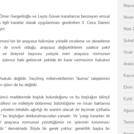
Mayıs
; Ömer Gergerlioğlu ve Leyla Güven kararlarına benzeyen emsal
Nisan
a ilgili kararlar olarak uygulanması gerekirken 3. Ceza Dairesi
ır.
Mart 
Şubat
esi’nin bir anayasa hükmüne yönelik inceleme ve denetleme
 ile sınırlı olduğu, anayasa değişikliklerini sadece şekil
Ocak 
iği ve bireysel başvuru yoluyla meri anayasa normunun
işlevsiz hale getirecek şekilde bir karar vermesinin hukuken
Aralı
Kasım
kuki değildir. Seçilmiş milletvekillerinin “durma” taleplerinin
 işlevi de bu değildir.
Ekim 
üncü maddesinde boşluk bulunduğunu ve bu boşluğun bilinçli
Eylül
 ülkesi ve milletiyle bölünmez bütünlüğüne ve insan haklarına
elen tehdidin ağırlığı ile orantılı olacak bir biçimde içtihatta
Ağust
k”
bu boşluğun doldurulmasından yanadır. Ve “
yargı kararları ile
ilgili anayasa normunun yürürlüğünün ve işlevinin korunması
Temm
dir.”
demektedir. Böyle bir gerek yoktur; gereklilik başka bir
Hazir