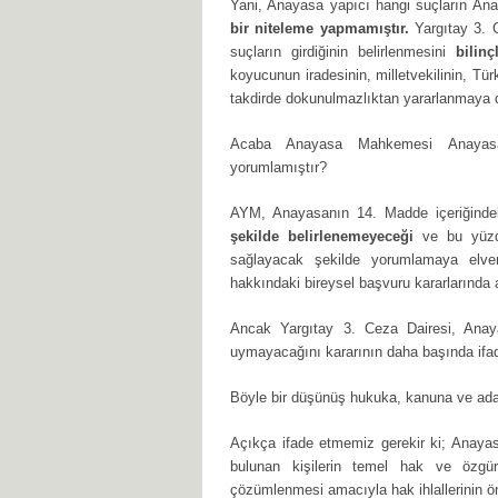
Yani, Anayasa yapıcı hangi suçların An
bir niteleme yapmamıştır.
Yargıtay 3. 
suçların girdiğinin belirlenmesini
bilinç
koyucunun iradesinin, milletvekilinin, Tür
takdirde dokunulmazlıktan yararlanmaya 
Acaba Anayasa Mahkemesi Anayas
yorumlamıştır?
AYM, Anayasanın 14. Madde içeriğindeki
şekilde belirlenemeyeceği
ve bu yüz
sağlayacak şekilde yorumlamaya elve
hakkındaki bireysel başvuru kararlarında a
Ancak Yargıtay 3. Ceza Dairesi, Anay
uymayacağını kararının daha başında ifad
Böyle bir düşünüş hukuka, kanuna ve adalet
Açıkça ifade etmemiz gerekir ki; Anaya
bulunan kişilerin temel hak ve özgürlü
çözümlenmesi amacıyla hak ihlallerinin ön