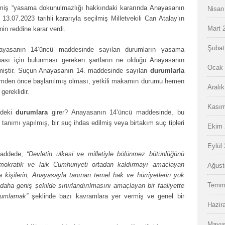
ilmiş “yasama dokunulmazlığı hakkındaki kararında Anayasanın
Nisan
13.07.2023 tarihli kararıyla seçilmiş Milletvekili Can Atalay’ın
Mart 
nin reddine karar verdi.
Şubat
nayasanın 14’üncü maddesinde sayılan durumların yasama
ası için bulunması gereken şartların ne olduğu Anayasanın
Ocak 
ilmiştir. Suçun Anayasanın 14. maddesinde sayılan
durumlarla
mden önce başlanılmış olması, yetkili makamın durumu hemen
Aralı
ereklidir.
Kasım
ndeki
durumlara
girer? Anayasanın 14’üncü maddesinde, bu
 tanımı yapılmış, bir suç ihdas edilmiş veya birtakım suç tipleri
Ekim 
Eylül
Maddede,
“Devletin ülkesi ve milletiyle bölünmez bütünlüğünü
mokratik ve laik Cumhuriyeti ortadan kaldırmayı amaçlayan
Ağust
a kişilerin, Anayasayla tanınan temel hak ve hürriyetlerin yok
Temm
daha geniş şekilde sınırlandırılmasını amaçlayan bir faaliyette
orumlamak”
şeklinde bazı kavramlara yer vermiş ve genel bir
Hazir
Mayıs