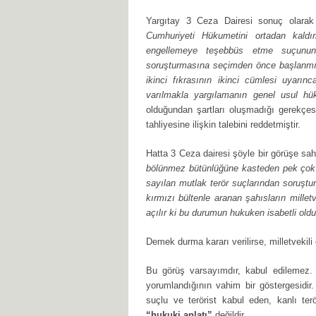
Yargıtay 3 Ceza Dairesi sonuç olara
Cumhuriyeti Hükumetini ortadan kal
engellemeye teşebbüs etme suçunu
soruşturmasına seçimden önce başlanmış
ikinci fıkrasının ikinci cümlesi uyar
varılmakla yargılamanın genel usul hü
olduğundan şartları oluşmadığı gerekçe
tahliyesine ilişkin talebini reddetmiştir.
Hatta 3 Ceza dairesi şöyle bir görüşe sahip
bölünmez bütünlüğüne kasteden pek çok ka
sayılan mutlak terör suçlarından soru
kırmızı bültenle aranan şahısların mille
açılır ki bu durumun hukuken isabetli o
Demek durma kararı verilirse, milletvekili
Bu görüş varsayımdır, kabul edilemez.
yorumlandığının vahim bir göstergesidir. 
suçlu ve terörist kabul eden, kanlı ter
“hukuki anlatı”
değildir.