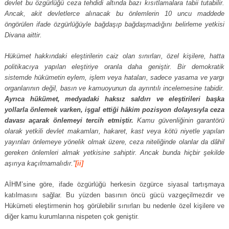
devlet bu özgürlüğü ceza tehdidi altında bazı kısıtlamalara tabii tutabilir.
Ancak, akit devletlerce alınacak bu önlemlerin 10 uncu maddede
öngörülen ifade özgürlüğüyle bağdaşıp bağdaşmadığını belirleme yetkisi
Divana aittir.
Hükümet hakkındaki eleştirilerin caiz olan sınırları, özel kişilere, hatta
politikacıya yapılan eleştiriye oranla daha geniştir. Bir demokratik
sistemde hükümetin eylem, işlem veya hataları, sadece yasama ve yargı
organlarının değil, basın ve kamuoyunun da ayrıntılı incelemesine tabidir.
Ayrıca hükümet, medyadaki haksız saldırı ve eleştirileri başka
yollarla önlemek varken, işgal ettiği hâkim pozisyon dolayısıyla ceza
davası açarak önlemeyi tercih etmiştir.
Kamu güvenliğinin garantörü
olarak yetkili devlet makamları, hakaret, kast veya kötü niyetle yapılan
yayınları önlemeye yönelik olmak üzere, ceza niteliğinde olanlar da dâhil
gereken önlemleri almak yetkisine sahiptir. Ancak bunda hiçbir şekilde
aşırıya kaçılmamalıdır.”
[ii]
AİHM’sine göre, ifade özgürlüğü herkesin özgürce siyasal tartışmaya
katılmasını sağlar. Bu yüzden basının öncü gücü vazgeçilmezdir ve
Hükümeti eleştirmenin hoş görülebilir sınırları bu nedenle özel kişilere ve
diğer kamu kurumlarına nispeten çok geniştir.