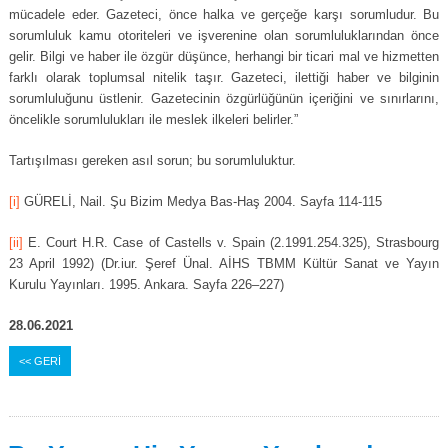
mücadele eder. Gazeteci, önce halka ve gerçeğe karşı sorumludur. Bu
sorumluluk kamu otoriteleri ve işverenine olan sorumluluklarından önce
gelir. Bilgi ve haber ile özgür düşünce, herhangi bir ticari mal ve hizmetten
farklı olarak toplumsal nitelik taşır. Gazeteci, ilettiği haber ve bilginin
sorumluluğunu üstlenir. Gazetecinin özgürlüğünün içeriğini ve sınırlarını,
öncelikle sorumlulukları ile meslek ilkeleri belirler.”
Tartışılması gereken asıl sorun; bu sorumluluktur.
[i]
GÜRELİ, Nail. Şu Bizim Medya Bas-Haş 2004. Sayfa 114-115
[ii]
E. Court H.R. Case of Castells v. Spain (2.1991.254.325), Strasbourg
23 April 1992) (Dr.iur. Şeref Ünal. AİHS TBMM Kültür Sanat ve Yayın
Kurulu Yayınları. 1995. Ankara. Sayfa 226–227)
28.06.2021
<< GERİ