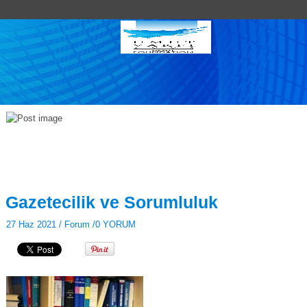
Gazetecilik ve Sorumluluk
27 Haz 2021 /
Forum
/
0 YORUM