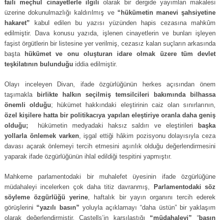
faili meçhul cinayetlerle ilgili
olarak bir dergide yayımlan makalesi
üzerine dokunulmazlığı kaldırılmış ve
“hükümetin manevi şahsiyetine
hakaret”
kabul edilen bu yazısı yüzünden hapis cezasına mahkûm
edilmiştir. Dava konusu yazıda, işlenen cinayetlerin ve bunları işleyen
faşist örgütlerin bir listesine yer verilmiş, cezasız kalan suçların arkasında
başta
hükümet ve onu oluşturan idare olmak üzere tüm devlet
teşkilatının bulunduğu
iddia edilmiştir.
Olayı inceleyen Divan, ifade özgürlüğünün herkes açısından önem
taşımakla
birlikte halkın seçilmiş temsilcileri bakımında bilhassa
önemli olduğu
; hükümet hakkındaki eleştirinin caiz olan sınırlarının,
özel kişilere hatta bir politikacıya yapılan eleştiriye oranla daha geniş
olduğu;
hükümetin medyadaki haksız saldırı ve eleştirileri
başka
yollarla önlemek varken
, işgal ettiği hâkim pozisyonu dolayısıyla ceza
davası açarak önlemeyi tercih etmesini aşırılık olduğu değerlendirmesini
yaparak ifade özgürlüğünün ihlal edildiği tespitini yapmıştır.
Mahkeme parlamentodaki bir muhalefet üyesinin ifade özgürlüğüne
müdahaleyi incelerken çok daha titiz davranmış,
Parlamentodaki söz
söyleme özgürlüğü yerine
, haftalık bir yayın organını tercih ederek
görüşlerini
“yazılı basın”
yoluyla açıklamayı “daha üstün” bir yaklaşım
olarak değerlendirmiştir. Castells’in karşılaştığı
“müdahaleyi”
“
basın