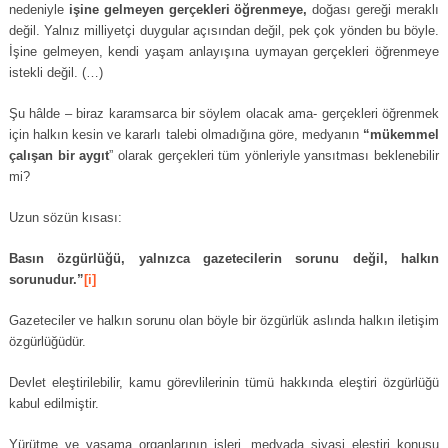
nedeniyle
işine gelmeyen gerçekleri öğrenmeye,
doğası gereği meraklı
değil. Yalnız milliyetçi duygular açısından değil, pek çok yönden bu böyle.
İşine gelmeyen, kendi yaşam anlayışına uymayan gerçekleri öğrenmeye
istekli değil. (…)
Şu hâlde – biraz karamsarca bir söylem olacak ama- gerçekleri öğrenmek
için halkın kesin ve kararlı talebi olmadığına göre, medyanın
“mükemmel
çalışan bir aygıt
” olarak gerçekleri tüm yönleriyle yansıtması beklenebilir
mi?
Uzun sözün kısası:
Basın özgürlüğü, yalnızca gazetecilerin sorunu değil, halkın
sorunudur.”
[i]
Gazeteciler ve halkın sorunu olan böyle bir özgürlük aslında halkın iletişim
özgürlüğüdür.
Devlet eleştirilebilir, kamu görevlilerinin tümü hakkında eleştiri özgürlüğü
kabul edilmiştir.
Yürütme ve yasama organlarının işleri, medyada siyasi eleştiri konusu