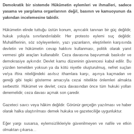
Demokratik bir sistemde Hükümetin eylemleri ve ihmalleri, sadece
yasama ve yargılama organlarının değil, basının ve kamuoyunun da
yakından incelemesine tabidir.
Hükümetin elinde tuttuğu üstün konum, ayrıcalık tanınan bir güç değildir,
hukuk yoluyla sınırlandırılabilir. Her protesto eylemi suç değildir.
Muhaliflerinin, söz söyleyenlerin, yazı yazanların, eleştirilerin karşısında
devletin ve hükümetin cevap hakkını kullanması, politik olarak yanıt
vermesi gibi araçları kullanabilir. Ceza davasına başvurmak baskıdır ve
demokrasiye aykırıdır. Devlet kamu düzeninin güvencesi kabul edilir. Bu
yüzden temelden yoksun ya da kötü niyetle oluşturulmuş, nefret suçları
ve/ya iftira niteliğindeki asılsız ithamlara karşı, aşırıya kaçmadan ve
gereği gibi tepki gösterme amacıyla cezai nitelikte önlemleri almakta
serbesttir. Hükümet ve devlet; ceza davasından önce tüm hukuki yolları
denemelidir, ceza davası açmak son çaredir.
Gazeteci savcı veya hâkim değildir. Görünür gerçeğin yazılması ve haber
olarak halka ulaştırılması demek hukuka ve gazeteciliğe uygunluktur.
Eğer yargı susarsa, eylemsizlikleriyle güvenilmeyen ve nafile ve etkin
olmaktan çıkarsa…