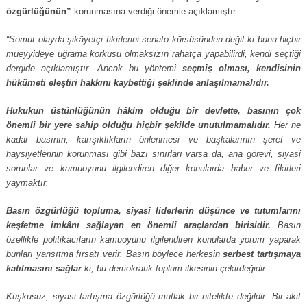
özgürlüğünün”
korunmasına verdiği önemle açıklamıştır.
“Somut olayda şikâyetçi fikirlerini senato kürsüsünden değil ki bunu hiçbir
müeyyideye uğrama korkusu olmaksızın rahatça yapabilirdi, kendi seçtiği
dergide açıklamıştır. Ancak bu yöntemi
seçmiş olması, kendisinin
hükümeti eleştiri hakkını kaybettiği şeklinde anlaşılmamalıdır.
Hukukun üstünlüğünün hâkim olduğu bir devlette, basının çok
önemli bir yere sahip olduğu hiçbir şekilde unutulmamalıdır.
Her ne
kadar basının, karışıklıkların önlenmesi ve başkalarının şeref ve
haysiyetlerinin korunması gibi bazı sınırları varsa da, ana görevi, siyasi
sorunlar ve kamuoyunu ilgilendiren diğer konularda haber ve fikirleri
yaymaktır.
Basın özgürlüğü topluma, siyasi liderlerin düşünce ve tutumlarını
keşfetme imkânı sağlayan en önemli araçlardan birisidir.
Basın
özellikle politikacıların kamuoyunu ilgilendiren konularda yorum yaparak
bunları yansıtma fırsatı verir. Basın böylece herkesin
serbest tartışmaya
katılmasını sağlar
ki, bu demokratik toplum ilkesinin çekirdeğidir.
Kuşkusuz, siyasi tartışma özgürlüğü mutlak bir nitelikte değildir. Bir akit