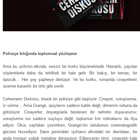
Polisiye kılığında toplumsal yüzleşme
Ama bu ışıltının altında, sessiz bir korku büyümektedir. Hastalık, yayılan
söylentilerle daha da tehlikeli bir hale gelir. Bir bakış, bir temas, bir
öpücük… Her şey şüpheye dönüşür. Ve bu korku, romanda cinayetlerin
üzerine karanlık bir örtü gibi serilir.
Cehennem Diskosu, klasik bir polisiye gibi başlıyor: Cinayet, soruşturma,
iz sürme… Ama Grange, ipuçlarını sadece katile değil, dönemin ruhuna da
götürüyor. Cinayetler, önyargılarla beslenen bir nefretin dışavurumu;
soruşturma ise sadece suçluyu değil, toplumun kör noktalarını da ifşa
ediyor. Okur, sayfaları çevirirken, Grange’nin üslubunun sinematografik
gücünü hissediyor. Dans pistindeki ışıkların altındaki ter damlaları, bir
anda morgun soğuk metaline dönüşüyor. Eğlencenin ritmi, cinayetin kalp