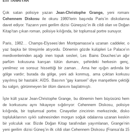
Elif TANRIYAR
Çok satan polisiye yazarı
Jean-Christophe Grange,
yeni romanı
Cehennem Diskosu
ile okuru 1980’lerin başında Paris’in diskolarına
davet ediyor. Yazarın yeni gerilim dizisi Güneşsiz’in ilk cildi olan ve Doğan
Kitap’tan çıkan roman, polisiye kılığında, bir toplumsal portre sunuyor.
Paris, 1982… Champs-Elysees’den Montparnasse’a uzanan caddeler, o
yaz başka bir titreşimle atıyordu. Dönemin gözde kulüpleri Le Palace’ın
merdivenlerinden aşağı inen topuk sesleri, Les Bains Douches’un ağır
parfüm kokusuna karışan tütün dumanı, şehirdeki herkesin genç,
yenilmez ve sonsuz hissettiği bir zaman… Ama her ışığın ardında bir
gölge vardır; burada da gölge, yeni adı konmuş, ama çoktan korkusu
yayılmış bir hastalık: AİDS. Basının “gay kanseri” diye manşetlere çektiği
bu salgın, görünmeyen bir ölüm dansını başlatmıştı.
İşte kült yazar Jean-Christophe Grange, bu dönemin hem büyüsünü hem
de korkusunu aynı hikayeye sığdırıyor: Cehennem Diskosu, polisiye
kılığında, bir toplumsal portre. Cinayetler zincirinin merkezinde, disko
topluluklarının ışıklı sahnesinden morgun soğuk odalarına uzanan keskin
bir yolculuk var. Bizde Doğan Kitap tarafından yayımlanan, Grange’nin
yeni gerilim dizisi Güneş’in ilk cildi olan Cehennem Diskosu (Fransa’da 15