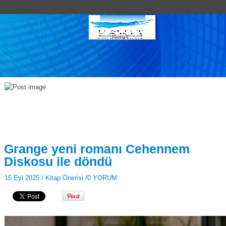
Grange yeni romanı Cehennem
Diskosu ile döndü
15 Eyl 2025 /
Kitap Önerisi
/
0 YORUM