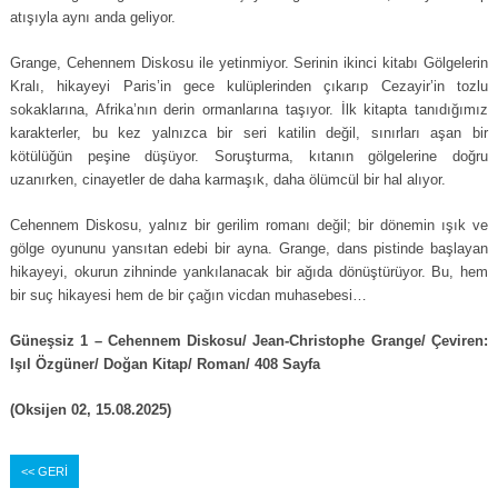
atışıyla aynı anda geliyor.
Grange, Cehennem Diskosu ile yetinmiyor. Serinin ikinci kitabı Gölgelerin
Kralı, hikayeyi Paris’in gece kulüplerinden çıkarıp Cezayir’in tozlu
sokaklarına, Afrika’nın derin ormanlarına taşıyor. İlk kitapta tanıdığımız
karakterler, bu kez yalnızca bir seri katilin değil, sınırları aşan bir
kötülüğün peşine düşüyor. Soruşturma, kıtanın gölgelerine doğru
uzanırken, cinayetler de daha karmaşık, daha ölümcül bir hal alıyor.
Cehennem Diskosu, yalnız bir gerilim romanı değil; bir dönemin ışık ve
gölge oyununu yansıtan edebi bir ayna. Grange, dans pistinde başlayan
hikayeyi, okurun zihninde yankılanacak bir ağıda dönüştürüyor. Bu, hem
bir suç hikayesi hem de bir çağın vicdan muhasebesi…
Güneşsiz 1 – Cehennem Diskosu/ Jean-Christophe Grange/ Çeviren:
Işıl Özgüner/ Doğan Kitap/ Roman/ 408 Sayfa
(Oksijen 02, 15.08.2025)
<< GERİ