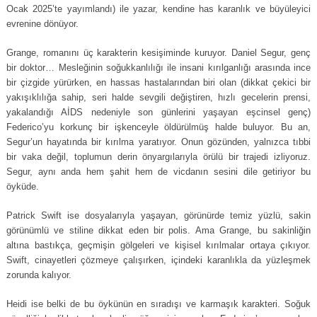
Ocak 2025’te yayımlandı) ile yazar, kendine has karanlık ve büyüleyici
evrenine dönüyor.
Grange, romanını üç karakterin kesişiminde kuruyor. Daniel Segur, genç
bir doktor… Mesleğinin soğukkanlılığı ile insani kırılganlığı arasında ince
bir çizgide yürürken, en hassas hastalarından biri olan (dikkat çekici bir
yakışıklılığa sahip, seri halde sevgili değiştiren, hızlı gecelerin prensi,
yakalandığı AİDS nedeniyle son günlerini yaşayan eşcinsel genç)
Federico’yu korkunç bir işkenceyle öldürülmüş halde buluyor. Bu an,
Segur’un hayatında bir kırılma yaratıyor. Onun gözünden, yalnızca tıbbi
bir vaka değil, toplumun derin önyargılarıyla örülü bir trajedi izliyoruz.
Segur, aynı anda hem şahit hem de vicdanın sesini dile getiriyor bu
öyküde.
Patrick Swift ise dosyalarıyla yaşayan, görünürde temiz yüzlü, sakin
görünümlü ve stiline dikkat eden bir polis. Ama Grange, bu sakinliğin
altına bastıkça, geçmişin gölgeleri ve kişisel kırılmalar ortaya çıkıyor.
Swift, cinayetleri çözmeye çalışırken, içindeki karanlıkla da yüzleşmek
zorunda kalıyor.
Heidi ise belki de bu öykünün en sıradışı ve karmaşık karakteri. Soğuk