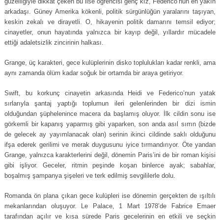
güzelliğiyle dikkat çeken bu lise öğrencisi genç kız, Federico’nun en yakın
arkadaşı. Güney Amerika kökenli, politik sürgünlüğün yaralarını taşıyan,
keskin zekalı ve dirayetli. O, hikayenin politik damarını temsil ediyor;
cinayetler, onun hayatında yalnızca bir kayıp değil, yıllardır mücadele
ettiği adaletsizlik zincirinin halkası.
Grange, üç karakteri, gece kulüplerinin disko toplulukları kadar renkli, ama
aynı zamanda ölüm kadar soğuk bir ortamda bir araya getiriyor.
Swift, bu korkunç cinayetin arkasında Heidi ve Federico’nun yatak
sırlarıyla şantaj yaptığı toplumun ileri gelenlerinden bir dizi ismin
olduğundan şüphelenince macera da başlamış oluyor. İlk cildin sonu ise
görkemli bir kapanış yaparmış gibi yaparken, son anda asıl sırrın (bizde
de gelecek ay yayımlanacak olan) serinin ikinci cildinde saklı olduğunu
ifşa ederek gerilimi ve merak duygusunu iyice tırmandırıyor. Öte yandan
Grange, yalnızca karakterlerini değil, dönemin Paris’ini de bir roman kişisi
gibi işliyor. Geceler, ritmin peşinde koşan binlerce ayak; sabahlar,
boşalmış şampanya şişeleri ve terk edilmiş sevgililerle dolu.
Romanda ön plana çıkan gece kulüpleri ise dönemin gerçekten de ışıltılı
mekanlarından oluşuyor. Le Palace, 1 Mart 1978’de Fabrice Emaer
tarafından açılır ve kısa sürede Paris gecelerinin en etkili ve seçkin