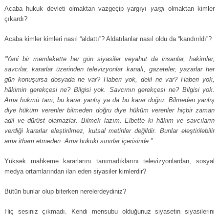
Acaba hukuk devleti olmaktan vazgeçip yargıyı
yargı
olmaktan kimler
çıkardı?
Acaba kimler kimleri nasıl “aldattı”? Aldatılanlar nasıl oldu da “kandırıldı”?
“Yani bir memlekette her gün siyasiler veyahut da insanlar, hakimler,
savcılar, kararlar üzerinden televizyonlar kanalı, gazeteler, yazarlar her
gün konuşursa dosyada ne var? Haberi yok, delil ne var? Haberi yok,
hâkimin gerekçesi ne? Bilgisi yok. Savcının gerekçesi ne? Bilgisi yok.
Ama hükmü tam, bu karar yanlış ya da bu karar doğru. Bilmeden yanlış
diye hüküm verenler bilmeden doğru diye hüküm verenler hiçbir zaman
adil ve dürüst olamazlar. Bilmek lazım. Elbette ki hâkim ve savcıların
verdiği kararlar eleştirilmez, kutsal metinler değildir. Bunlar eleştirilebilir
ama itham etmeden. Ama hukuki sınırlar içerisinde.”
Yüksek mahkeme kararlarını tanımadıklarını televizyonlardan, sosyal
medya ortamlarından ilan eden siyasiler kimlerdir?
Bütün bunlar olup biterken nerelerdeydiniz?
Hiç sesiniz çıkmadı. Kendi mensubu olduğunuz siyasetin siyasilerini