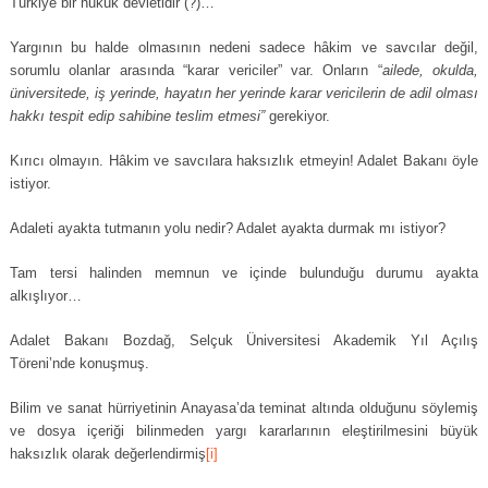
Türkiye bir hukuk devletidir (?)…
Yargının bu halde olmasının nedeni sadece hâkim ve savcılar değil,
sorumlu olanlar arasında “karar vericiler” var. Onların “
ailede, okulda,
üniversitede, iş yerinde, hayatın her yerinde karar vericilerin de adil olması
hakkı tespit edip sahibine teslim etmesi”
gerekiyor.
Kırıcı olmayın. Hâkim ve savcılara haksızlık etmeyin! Adalet Bakanı öyle
istiyor.
Adaleti ayakta tutmanın yolu nedir? Adalet ayakta durmak mı istiyor?
Tam tersi halinden memnun ve içinde bulunduğu durumu ayakta
alkışlıyor…
Adalet Bakanı Bozdağ, Selçuk Üniversitesi Akademik Yıl Açılış
Töreni’nde konuşmuş.
Bilim ve sanat hürriyetinin Anayasa’da teminat altında olduğunu söylemiş
ve dosya içeriği bilinmeden yargı kararlarının eleştirilmesini büyük
haksızlık olarak değerlendirmiş
[i]