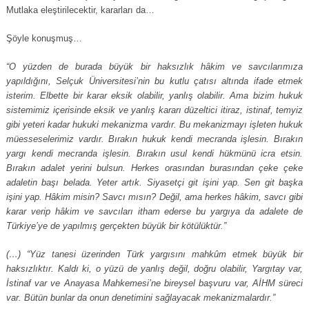
Mutlaka eleştirilecektir, kararları da…
Şöyle konuşmuş…
“O yüzden de burada büyük bir haksızlık hâkim ve savcılarımıza
yapıldığını, Selçuk Üniversitesi’nin bu kutlu çatısı altında ifade etmek
isterim. Elbette bir karar eksik olabilir, yanlış olabilir. Ama bizim hukuk
sistemimiz içerisinde eksik ve yanlış kararı düzeltici itiraz, istinaf, temyiz
gibi yeteri kadar hukuki mekanizma vardır. Bu mekanizmayı işleten hukuk
müesseselerimiz vardır. Bırakın hukuk kendi mecranda işlesin. Bırakın
yargı kendi mecranda işlesin. Bırakın usul kendi hükmünü icra etsin.
Bırakın adalet yerini bulsun. Herkes orasından burasından çeke çeke
adaletin başı belada. Yeter artık. Siyasetçi git işini yap. Sen git başka
işini yap. Hâkim misin? Savcı mısın? Değil, ama herkes hâkim, savcı gibi
karar verip hâkim ve savcıları itham ederse bu yargıya da adalete de
Türkiye’ye de yapılmış gerçekten büyük bir kötülüktür.”
(…) “Yüz tanesi üzerinden Türk yargısını mahkûm etmek büyük bir
haksızlıktır. Kaldı ki, o yüzü de yanlış değil, doğru olabilir, Yargıtay var,
İstinaf var ve Anayasa Mahkemesi’ne bireysel başvuru var, AİHM süreci
var. Bütün bunlar da onun denetimini sağlayacak mekanizmalardır.”