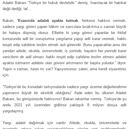
Adalet Bakanı “Türkiye bir hukuk devletidir.” demiş. İnanılacak bir hakikat
değil dediği, laf…
Bakan, “
Esasında adaleti ayakta tutmak
, herkese hakkını vermek,
sadece yargı görevi yapan hâkim ve savcılara bırakılırsa o zaman büyük
bir hataya düşmüş oluruz. Elbette ki yargı görevi yapanlar bir ihtilaf
konusunda adil bir soruşturma yargılama yapıp adil karar vererek, hakkı
tespit edip sahibine teslim etmek asli görevidir.
Bunu yapacaklar ama öte
yandan ailede, okulda, üniversitede, iş yerinde, hayatın her yerinde karar
vericilerin de adil olması hakkı tespit edip sahibine teslim etmesi adaleti
ayakta tutmanın adalete olan güveni artırmanın bir başka yoludur.”
diyor.
Yapın o zaman, tutan mı var? Yapıyorsunuz zaten, ama kendi siyasetiniz
için.
“Türkiye’de bu konudaki tartışmalarda sadece yargı üzerine değerlendirme
yapmanın büyük bir eksiklik olduğunu
” ifade eden bu ülkenin Adalet
Bakanı; bu görüşünüzde haklısınız! Bakan rakamlar vermiş. Türkiye’de şu
anda 2021 yılı üzerinden gidilirse yaklaşık 8 milyon dosya adli
yargıdaymış.
Yargı, adalet dağıtmak için vardır. Ailede, okulda, üniversitede ve
işyerinde ortaya çıkan uyuşmazlıkların çözüm yeri mahkemelerdir.