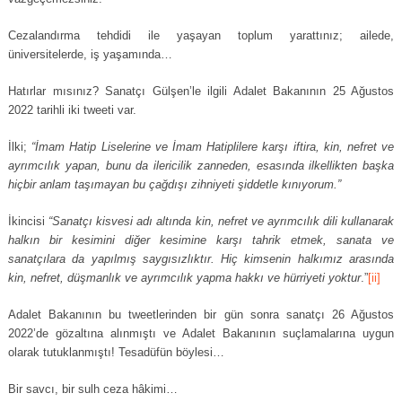
Cezalandırma tehdidi ile yaşayan toplum yarattınız; ailede,
üniversitelerde, iş yaşamında…
Hatırlar mısınız? Sanatçı Gülşen’le ilgili Adalet Bakanının 25 Ağustos
2022 tarihli iki tweeti var.
İlki;
“İmam Hatip Liselerine ve İmam Hatiplilere karşı iftira, kin, nefret ve
ayrımcılık yapan, bunu da ilericilik zanneden, esasında ilkellikten başka
hiçbir anlam taşımayan bu çağdışı zihniyeti şiddetle kınıyorum.”
İkincisi
“Sanatçı kisvesi adı altında kin, nefret ve ayrımcılık dili kullanarak
halkın bir kesimini diğer kesimine karşı tahrik etmek, sanata ve
sanatçılara da yapılmış saygısızlıktır. Hiç kimsenin halkımız arasında
kin, nefret, düşmanlık ve ayrımcılık yapma hakkı ve hürriyeti yoktur
.”
[ii]
Adalet Bakanının bu tweetlerinden bir gün sonra sanatçı 26 Ağustos
2022’de gözaltına alınmıştı ve Adalet Bakanının suçlamalarına uygun
olarak tutuklanmıştı! Tesadüfün böylesi…
Bir savcı, bir sulh ceza hâkimi…