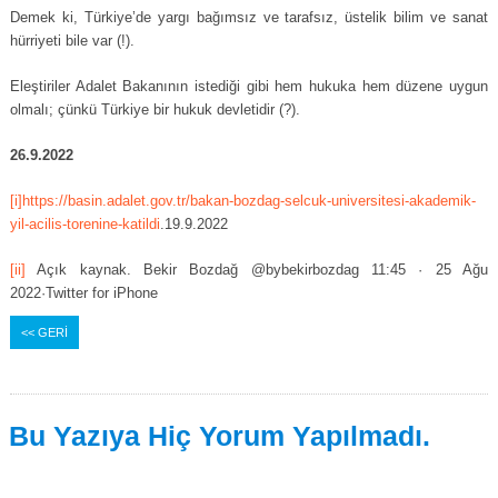
Demek ki, Türkiye’de yargı bağımsız ve tarafsız, üstelik bilim ve sanat
hürriyeti bile var (!).
Eleştiriler Adalet Bakanının istediği gibi hem hukuka hem düzene uygun
olmalı; çünkü Türkiye bir hukuk devletidir (?).
26.9.2022
[i]
https://basin.adalet.gov.tr/bakan-bozdag-selcuk-universitesi-akademik-
yil-acilis-torenine-katildi
.19.9.2022
[ii]
Açık kaynak. Bekir Bozdağ @bybekirbozdag 11:45 · 25 Ağu
2022·Twitter for iPhone
<< GERİ
Bu Yazıya Hiç Yorum Yapılmadı.