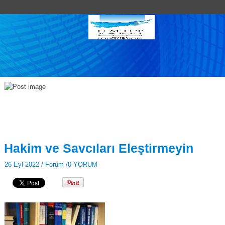
Hakim ve Savcıları Eleştirmeyin
26 Eyl 2022 /
Forum
/
0 YORUM