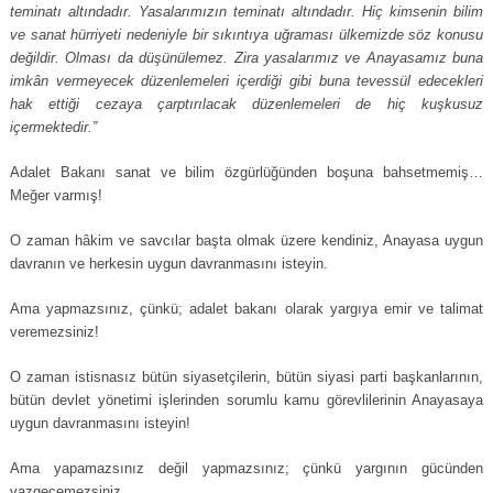
teminatı altındadır. Yasalarımızın teminatı altındadır. Hiç kimsenin bilim
ve sanat hürriyeti nedeniyle bir sıkıntıya uğraması ülkemizde söz konusu
değildir. Olması da düşünülemez. Zira yasalarımız ve Anayasamız buna
imkân vermeyecek düzenlemeleri içerdiği gibi buna tevessül edecekleri
hak ettiği cezaya çarptırılacak düzenlemeleri de hiç kuşkusuz
içermektedir.”
Adalet Bakanı sanat ve bilim özgürlüğünden boşuna bahsetmemiş…
Meğer varmış!
O zaman hâkim ve savcılar başta olmak üzere kendiniz, Anayasa uygun
davranın ve herkesin uygun davranmasını isteyin.
Ama yapmazsınız, çünkü; adalet bakanı olarak yargıya emir ve talimat
veremezsiniz!
O zaman istisnasız bütün siyasetçilerin, bütün siyasi parti başkanlarının,
bütün devlet yönetimi işlerinden sorumlu kamu görevlilerinin Anayasaya
uygun davranmasını isteyin!
Ama yapamazsınız değil yapmazsınız; çünkü yargının gücünden
vazgeçemezsiniz.