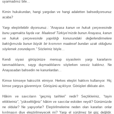
uyarmadınız bile…
Kimin hukukundan, hangi yargıdan ve hangi adaletten bahsediyorsunuz
acaba?
Yargı eleştirilebilir diyorsunuz.:
“Anayasa kanun ve hukuk çerçevesinde
bunu yapmakta fayda var. Maalesef Türkiye’mizde bunun Anayasa, kanun
ve hukuk çerçevesinde yapıldığı konusundaki değerlendirmelere
baktığımızda bunun büyük bir kısmının maalesef bundan uzak olduğunu
söylemek zorundayım.”
Sözleriniz böyle…
Kendi siyasi görüşünüze mensup siyasilerin yargı kararlarını
tanımadıklarını, saygı duymadıklarını söylerken sessiz kaldınız. Ne
Anayasadan bahsedin ne kanunlardan…
Kimse kimseye haksızlık etmiyor. Herkes eleştiri hakkını kullanıyor. Hiç
kimse yargıya güvenmiyor. Görüşünü açıklıyor. Görüşleri dikkate alın.
Hâkim ve savcıların “geçmiş tarihleri” nedir? Seçtikleriniz, “tayin
ettikleriniz”, “yükselttiğiniz” hâkim ve savcılar eskiden neydi? Günümüzde
ne oldular? Ne yapıyorlar? Eleştirilmelerine neden olan kararları onlar
kırılmasın diye eleştirilmeyecek mi? Yargı el sürülmez bir güç değildir.