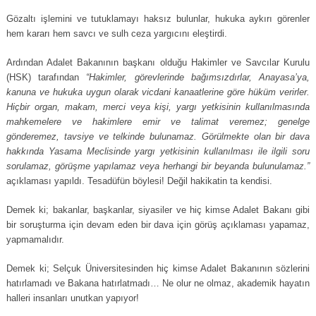
Gözaltı işlemini ve tutuklamayı haksız bulunlar, hukuka aykırı görenler
hem kararı hem savcı ve sulh ceza yargıcını eleştirdi.
Ardından Adalet Bakanının başkanı olduğu Hakimler ve Savcılar Kurulu
(HSK) tarafından
“Hakimler, görevlerinde bağımsızdırlar, Anayasa’ya,
kanuna ve hukuka uygun olarak vicdani kanaatlerine göre hüküm verirler.
Hiçbir organ, makam, merci veya kişi, yargı yetkisinin kullanılmasında
mahkemelere ve hakimlere emir ve talimat veremez; genelge
gönderemez, tavsiye ve telkinde bulunamaz. Görülmekte olan bir dava
hakkında Yasama Meclisinde yargı yetkisinin kullanılması ile ilgili soru
sorulamaz, görüşme yapılamaz veya herhangi bir beyanda bulunulamaz.”
açıklaması yapıldı. Tesadüfün böylesi! Değil hakikatin ta kendisi.
Demek ki; bakanlar, başkanlar, siyasiler ve hiç kimse Adalet Bakanı gibi
bir soruşturma için devam eden bir dava için görüş açıklaması yapamaz,
yapmamalıdır.
Demek ki; Selçuk Üniversitesinden hiç kimse Adalet Bakanının sözlerini
hatırlamadı ve Bakana hatırlatmadı… Ne olur ne olmaz, akademik hayatın
halleri insanları unutkan yapıyor!