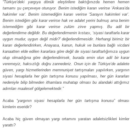
“Türkiye’deki yargıya dönük eleştirilere baktığınızda hemen hemen
tamamı şu çerçeveye oturuyor. Benim istediğim kararı verirse ‘Ankara’da
hakimler var’. Benim istemediğim kararı verirse ‘Sarayın hakimleri var’.
Benim istediğim gibi karar verirse hak ve adalet yerini bulmuş ama benim
istemediğim gibi karar verirse zulüm zirve yapmış. Bu adil bir
değerlendirme değildir. Bu değerlendirmenin kıstası, ‘siyasi taraftarla karar
uygun mudur, uygun değil midir?’ değerlendirmesidir. Herhangi birimiz bir
kararı değerlendirirken, Anayasa, kanun, hukuk ve bunlara bağlı vicdani
kanaatten elde edilen kararlara göre değil de siyasi taraftarlığımıza uygun
olup olmadığına göre değerlendirirsek, burada emin olun adil bir karar
veremeyiz, haksızlığı doğru zannederiz. Onun için de Türkiye’de adalete
güven, yargı hizmetlerinden memnuniyet tartışmaları yapılırken, yargının
siyasi hesaplarla her gün tartışma konusu yapılması, her gün kararları
nedeniyle bilip bilmeden ithamlara muhatap olması bu alandaki attığımız
adımları maalesef gölgelemektedir.”
Acaba
“yargının siyasi hesaplarla her gün tartışma konusu”
olması
kimlerin eseridir?
Acaba hiç güven olmayan yargı ortamını yaratan adaletsizlikleri kimler
yarattı?