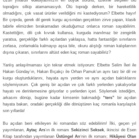
Uzun yıllardır edebiyatımızın en büyük sorunu, üzerine serpilen ölü
toprağını silkip atamamasıydı. Ölü toprağı derken, bir hareketlilik
olmadığını, çok vasat ürünler verildiğini mi kastediyorum? Elbette hayır!
Bir çırpıda, gerek dil gerek kurgu açısından gerçekten zirve yapan, klasik
tabirle elimizden bırakamadan okuduğumuz onlarca roman sayabilirim.
Kastettiğim, dili çok kıvrak kullansa, kurguda inanılmaz bir zenginlik
yaratsa, gerçekliğe farklı açılardan yaklaşsa, hatta fantastiğin sınırlarını
zorlasa, zorlamakla kalmayıp aşsa bile, okuru alıştığı roman kalıplarının
dışına çıkaran, sınırlarını altüst eden kaç roman sayabiliriz?
Yanlış anlaşılmaması için tekrar etmek istiyorum: Elbette Selim İleri ile
Hakan Günday’ın, Hakan Bıçakçı ile Orhan Pamuk’un aynı tarz bir dil ve
kurgu oluşturduklarını, hayata aynı yerden ve aynı açıdan baktıklarını
söylemiyorum. Çok geniş bir açıdan ve çok farklı yerlerden yakalıyorlar
hayatı ve derinlemesine giriyorlar o yerlerden içeri. Söylemek istediğim,
arkasını dönüp, bugüne kadar kimsenin bakmadığı
“ters”
bir açıdan
hayata bakan, oradaki gerçekliği dile dönüştüren kaç romanla karşılaştık
son yıllarda!
Bu açıdan beni etkileyen iki romandan söz edebilirim! İlki, geçen yıl
yayımlanan,
Aytaç Ars
‘ın ilk romanı
Sekizinci Seksek
, ikincisi de Esen
Kitap tarafından yayımlanan
Üstüngel Arı
‘nin ilk romanı;
Hikâyesi Olan