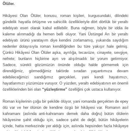
Ölüler.
Hikâyesi Olan Ölüler, konusu, roman kişileri, kurgusundaki, dilindeki
gündelik hayatla örtüşme ve sahicilik özellikleriyle dört dörtlük bir yeraltı
edebiyatı eseri olarak kabul edilebilir. Buna rağmen, böyle bir iddia ile
kaleme alınmadığı da hemen belli oluyor. Yani Üstüngel Arı bir yeraltı
edebiyatı ürünü yaratayım diye kendini zorlamamış, yukarıda saydığım
nedenler dolayısıyla roman kendiliğinden bu türe yakışır hale gelmiş.
Çünkü Hikâyesi Olan Ölüler aşka, ayrılığa, tecavüze, cinayete, sevgiye,
nefrete; bunların hiçbirine ayrı ve alışılmadık bir yorum getirmiyor.
Sadece, sürekli gözümüzün önünde olduğu halde görmemek için
direndiğimiz, görmediğimiz taktirde sıradan yaşantımıza devam
edebileceğimizi sandığımız gerçekleri, yani kendi hayatımızı,
hayatlarımızı yüzümüze vuruyor. O yüzden, yeraltı edebiyatının en önemli
özelliklerinden biri olan
“yüzleştirme”
özelliğini çok ustaca kullanıyor.
Roman kişilerinin çoğu bir şekilde ölüyor, yani romanda gerçekten de epey
ölü var ve her ölünün de kendine özgü bir hikâyesi var. Romanın asıl
kahramanı (aslında anti-kahramanı demek daha doğru) bütün ölülerin
hikâyesine şahit olduğu için, sadece şahit de değil, bütün hikâyelerin
içinde, hatta merkezinde yer aldığı için, aslında hepsinden fazla hikâyeye