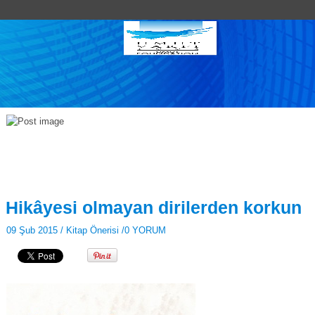
Hikâyesi olmayan dirilerden korkun
09 Şub 2015 /
Kitap Önerisi
/
0 YORUM