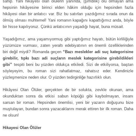
sahip. Yani hikâyesi olan ölülerin yanında, (şimdilik) ölü olmayan ama
hepsinin hikâyesine birinci elden hâkim olduğu için hepsinden fazla
hikâyesi olan bir anlatıcı var. Biz bu satırları yazdığımız sırada onun da
ölmüş olması muhtemel! Yani romanın kapağını kapattığımız anda, böyle
bir hisse kapılıyoruz. Çünkü anlatıcının yaşadığı hayat, buna müsait.
Yaşadığımız, ama yaşamıyormuş gibi yaptığımız hayatı, bütün kirliliğiyle
yüzümüze vurması, zaten yeraltı edebiyatının en önemli özelliklerinden
biri değil miydi? Romanda geçen
“Bazı meslekler adi suç kategorisine
girebilir, tıpkı bazı adi suçların meslek kategorisine girebildikleri
gibi”
tespiti beni bu yüzden oldukça etkiledi. Sizi de etkiliyorsa, baştan
söyleyeyim, bu roman sizi rahatlatmaz, rahatsız eder. Kendinizle
yüzleşmenize neden olur. O yüzden tedirginliğe hazırlıklı olun.
Hikâyesi Olan Ölüler, gerçekten de bir solukta, zevkle okunan, ama
okunduktan sonra da etkisi sabun köpüğü gibi kaybolmayan, insanı
sarsan bir roman. Hepsinden önemlisi, yeni bir yazarın doğuşunu bize
muştulayan, bundan sonra yazacaklarını merak ettiren bir ilk roman. Daha
ne olsun!
Hikayesi Olan Ölüler