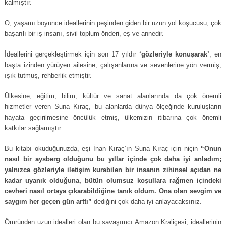
kalmıştır.
O, yaşamı boyunce ideallerinin peşinden giden bir uzun yol koşucusu, çok
başarılı bir iş insanı, sivil toplum önderi, eş ve annedir.
İdeallerini gerçekleştirmek için son 17 yıldır
‘gözleriyle konuşarak’
, en
başta izinden yürüyen ailesine, çalışanlarına ve sevenlerine yön vermiş,
ışık tutmuş, rehberlik etmiştir.
Ülkesine, eğitim, bilim, kültür ve sanat alanlarında da çok önemli
hizmetler veren Suna Kıraç, bu alanlarda dünya ölçeğinde kuruluşların
hayata geçirilmesine öncülük etmiş, ülkemizin itibarına çok önemli
katkılar sağlamıştır.
Bu kitabı okuduğunuzda, eşi İnan Kıraç’ın Suna Kıraç için niçin
“Onun
nasıl bir aysberg olduğunu bu yıllar içinde çok daha iyi anladım;
yalnızca gözleriyle iletişim kurabilen bir insanın zihinsel açıdan ne
kadar uyanık olduğuna, bütün olumsuz koşullara rağmen içindeki
cevheri nasıl ortaya çıkarabildiğine tanık oldum. Ona olan sevgim ve
saygım her geçen gün arttı”
dediğini çok daha iyi anlayacaksınız.
Ömründen uzun idealleri olan bu savaşımcı Amazon Kraliçesi, ideallerinin