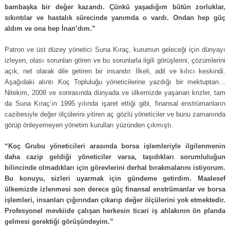
bambaşka bir değer kazandı. Çünkü yaşadığım bütün zorluklar,
sıkıntılar ve hastalık sürecinde yanımda o vardı. Ondan hep güç
aldım ve ona hep İnan’dım.”
Patron ve üst düzey yönetici Suna Kıraç, kurumun geleceği için dünyayı
izleyen, olası sorunları gören ve bu sorunlarla ilgili görüşlerini, çözümlerini
açık, net olarak dile getiren bir insandır. İlkeli, adil ve kılıcı keskindi.
Aşağıdaki alıntı Koç Topluluğu yöneticilerine yazdığı bir mektuptan…
Nitekim, 2008 ve sonrasında dünyada ve ülkemizde yaşanan krizler, tam
da Suna Kıraç’ın 1995 yılında işaret ettiği gibi, finansal enstrümanların
cazibesiyle değer ölçülerini yitiren aç gözlü yöneticiler ve bunu zamanında
görüp önleyemeyen yönetim kurulları yüzünden çıkmıştı.
“Koç Grubu yöneticileri arasında borsa işlemleriyle ilgilenmenin
daha cazip geldiği yöneticiler varsa, taşıdıkları sorumluluğun
bilincinde olmadıkları için görevlerini derhal bırakmalarını istiyorum.
Bu konuyu, sizleri uyarmak için gündeme getirdim. Maalesef
ülkemizde izlenmesi son derece güç finansal enstrümanlar ve borsa
işlemleri, insanları çığırından çıkarıp değer ölçülerini yok etmektedir.
Profesyonel mevkiide çalışan herkesin ticari iş ahlakının ön planda
gelmesi gerektiği görüşündeyim.”