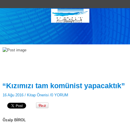
“Kızımızı tam komünist yapacaktık”
16 Ağu 2016 /
Kitap Önerisi
/
0 YORUM
Özalp BİROL