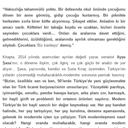
“Haksızlığa tahammülü yoktu. Bir defasında okul önünde çocuğunu
döven bir anne görmüş, gidip çocuğu kurtarmış. Bir piknikte
herkesten zorla birer köfte alıyormuş. Şikayet ettiler. Anladım ki bir
amacı vardı. Köfteleri bir tabağa koydu ve uzaktan, bizleri özenle
seyreden çocuklara verdi… Onları da aralarına davet ettiğini,
gelmediklerini, üzüldüğünü, aralarında ayrılık olmaması gerektiğini
söyledi. Çocuklara
‘Biz kardeşiz’
demiş.”
Kitapta, 2014 yılında aramızdan ayrılan değerli yazar, senarist
Ayşe
Şasa
’nın, o döneme ilişkin, çok ilginç ve çok güçlü bir analizi de yer
alıyor… Şasa, yazısında, kendisi ve Suna Kıraç üzerinden, Türkiye’nin
yıllardır çözemediği muhafazakârlık-modernite sorununa parmak basmış:
“Bizler, özellikle sen ve ben, 50’lerde Türkiye’de yeni güçlenmekte
olan bir Türk ticaret burjuvazisinin unsurlarıyız. Yüzeydeki parıltıya,
iyimserliğe, umutlu, pembe havaya karşın, arka planı zor, karmaşık,
bir hayli girift ve problemli bir ortamın ürünleri sayılırız. Modern
Türkiye’de bir hayli sancılı bir değer keşmekeşi var. Her şey hareket
halinde, her şey tartışılıyor, her şey kurulma, deneme aşamasında,
gelenek ile modernite içten içe çelişiyor. Türk modernleşmesi nasıl
olacak? Hangi oranda muhafazakâr, hangi oranda modern