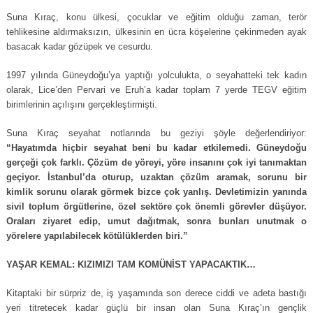
Suna Kıraç, konu ülkesi, çocuklar ve eğitim olduğu zaman, terör
tehlikesine aldırmaksızın, ülkesinin en ücra köşelerine çekinmeden ayak
basacak kadar gözüpek ve cesurdu.
1997 yılında Güneydoğu’ya yaptığı yolculukta, o seyahatteki tek kadın
olarak, Lice’den Pervari ve Eruh’a kadar toplam 7 yerde TEGV eğitim
birimlerinin açılışını gerçekleştirmişti.
Suna Kıraç seyahat notlarında bu geziyi şöyle değerlendiriyor:
“Hayatımda hiçbir seyahat beni bu kadar etkilemedi. Güneydoğu
gerçeği çok farklı. Çözüm de yöreyi, yöre insanını çok iyi tanımaktan
geçiyor. İstanbul’da oturup, uzaktan çözüm aramak, sorunu bir
kimlik sorunu olarak görmek bizce çok yanlış. Devletimizin yanında
sivil toplum örgütlerine, özel sektöre çok önemli görevler düşüyor.
Oraları ziyaret edip, umut dağıtmak, sonra bunları unutmak o
yörelere yapılabilecek kötülüklerden biri.”
YAŞAR KEMAL: KIZIMIZI TAM KOMÜNİST YAPACAKTIK…
Kitaptaki bir sürpriz de, iş yaşamında son derece ciddi ve adeta bastığı
yeri titretecek kadar güçlü bir insan olan Suna Kıraç’ın gençlik