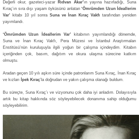
Değerli okur, gazeteci-yazar
Rıdvan Akar’
ın yayına hazırladığı, Suna
Kıraç’ın sıra dışı yaşam öyküsünü anlatan
‘Ömrümden Uzun İdeallerim
Var’
kitabı 10 yıl sonra
Suna ve İnan Kıraç Vakfı
tarafından yeniden
yayımlandı.
‘Ömrümden Uzun İdeallerim Var’
kitabının yayımlandığı dönemde,
Suna ve İnan Kıraç Vakfı, Pera Müzesi ve İstanbul Araştırmaları
Enstitüsü’nün kuruluşuyla ilgili yoğun bir çalışma içindeydim. Kitabın
içeriğinden çok, basım, dağıtım ve okura ulaşma sürecine katkım
olmuştu.
Aradan geçen 10 yılı aşkın süre içinde patronlarım Suna Kıraç, İnan Kıraç
ve kızları
İpek Kıraç
’la doğrudan ve yakın çalışma olanağı buldum.
Bu süreçte, Suna Kıraç’ı ve vizyonunu çok daha iyi anladım. Dolayısıyla
artık bu kitap hakkında söz söyleyebilecek donanıma sahip olduğumu
söyleyebilirim.