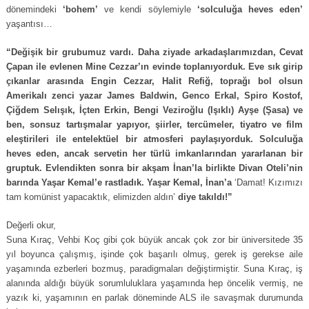
dönemindeki
‘bohem’
ve kendi söylemiyle
‘solculuğa heves eden’
yaşantısı…
“Değişik bir grubumuz vardı. Daha ziyade arkadaşlarımızdan, Cevat
Çapan ile evlenen Mine Cezzar’ın evinde toplanıyorduk. Eve sık girip
çıkanlar arasında Engin Cezzar, Halit Refiğ, toprağı bol olsun
Amerikalı zenci yazar James Baldwin, Genco Erkal, Spiro Kostof,
Çiğdem Selışık, İçten Erkin, Bengi Veziroğlu (Işıklı) Ayşe (Şasa) ve
ben, sonsuz tartışmalar yapıyor, şiirler, tercümeler, tiyatro ve film
eleştirileri ile entelektüel bir atmosferi paylaşıyorduk. Solculuğa
heves eden, ancak servetin her türlü imkanlarından yararlanan bir
gruptuk. Evlendikten sonra bir akşam İnan’la birlikte Divan Oteli’nin
barında Yaşar Kemal’e rastladık. Yaşar Kemal, İnan’a
‘Damat! Kızımızı
tam komünist yapacaktık, elimizden aldın’
diye takıldı!”
Değerli okur,
Suna Kıraç, Vehbi Koç gibi çok büyük ancak çok zor bir üniversitede 35
yıl boyunca çalışmış, işinde çok başarılı olmuş, gerek iş gerekse aile
yaşamında ezberleri bozmuş, paradigmaları değiştirmiştir. Suna Kıraç, iş
alanında aldığı büyük sorumluluklara yaşamında hep öncelik vermiş, ne
yazık ki, yaşamının en parlak döneminde ALS ile savaşmak durumunda