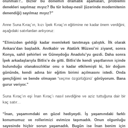
olunmalı?.. Bizler bu dönemin dramatik aşamaları, problemli
denekleri sayılmaz mıyız? Bu tür kobay-nesil (üzerinde modernitenin
denendiği) sayılmaz mıyız?”
Anne Suna Kıraç’ın, kızı İpek Kıraç’ın eğitimine ne kadar önem verdiğini,
aşağıdaki satırlardan anlıyoruz:
“Elimizden geldiği kadar memleketi tanıtmaya çalıştık. İlk olarak
Ankara’dan başladık. Anıtkabir ve Atatürk Müzesi’ni ziyaret, sonra
Konya, sahil şehirleri ve Güneydoğu Anadolu’yu gezdi. Daha sonra
İpek arkadaşlarıyla Bitlis’e de gitti. Bitlis’de kendi yaşıtlarının içinde
bulunduğu olanaksızlıklar onu o kadar etkilemişti ki, bir doğum
gününde, kendi adına bir eğitim birimi açılmasını istedi. Onda
gençliğimi ve bende olmayan ‘
seçme özgürlüğünü’
görüyorum. Bana
gurur veriyor.”
Suna Kıraç’ın eşi İnan Kıraç’ı nasıl sevdiğine ve aziz tuttuğuna dair bir
kaç satır…
“İnan, yaşamımdaki en güzel hediyeydi. İş yaşamındaki farklı
konumumuz ve rollerimizi evimize taşımadık. Onun olgunluğu
sayesinde hiçbir sorun yaşamadık. Bugün ise İnan benim için