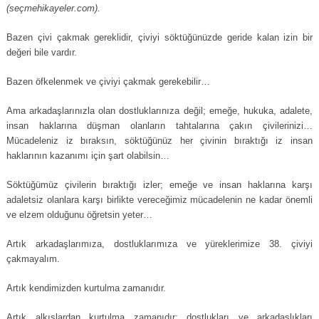
(seçmehikayeler.com).
Bazen çivi çakmak gereklidir, çiviyi söktüğünüzde geride kalan izin bir
değeri bile vardır.
Bazen öfkelenmek ve çiviyi çakmak gerekebilir…
Ama arkadaşlarınızla olan dostluklarınıza değil; emeğe, hukuka, adalete,
insan haklarına düşman olanların tahtalarına çakın çivilerinizi…
Mücadeleniz iz bıraksın, söktüğünüz her çivinin bıraktığı iz insan
haklarının kazanımı için şart olabilsin…
Söktüğümüz çivilerin bıraktığı izler; emeğe ve insan haklarına karşı
adaletsiz olanlara karşı birlikte vereceğimiz mücadelenin ne kadar önemli
ve elzem olduğunu öğretsin yeter…
Artık arkadaşlarımıza, dostluklarımıza ve yüreklerimize 38. çiviyi
çakmayalım.
Artık kendimizden kurtulma zamanıdır.
Artık alkışlardan kurtulma zamanıdır; dostlukları ve arkadaşlıkları