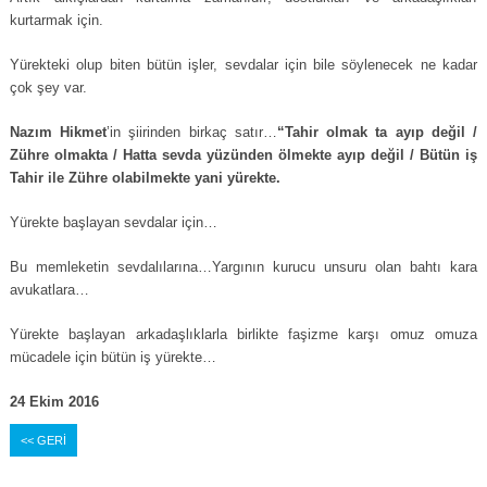
kurtarmak için.
Yürekteki olup biten bütün işler, sevdalar için bile söylenecek ne kadar
çok şey var.
Nazım Hikmet
’in şiirinden birkaç satır…
“Tahir olmak ta ayıp değil /
Zühre olmakta / Hatta sevda yüzünden ölmekte ayıp değil / Bütün iş
Tahir ile Zühre olabilmekte yani yürekte.
Yürekte başlayan sevdalar için…
Bu memleketin sevdalılarına…Yargının kurucu unsuru olan bahtı kara
avukatlara…
Yürekte başlayan arkadaşlıklarla birlikte faşizme karşı omuz omuza
mücadele için bütün iş yürekte…
24 Ekim 2016
<< GERİ