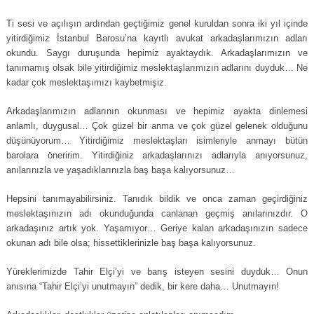
Ti sesi ve açılışın ardından geçtiğimiz genel kuruldan sonra iki yıl içinde
yitirdiğimiz İstanbul Barosu’na kayıtlı avukat arkadaşlarımızın adları
okundu. Saygı duruşunda hepimiz ayaktaydık. Arkadaşlarımızın ve
tanımamış olsak bile yitirdiğimiz meslektaşlarımızın adlarını duyduk… Ne
kadar çok meslektaşımızı kaybetmişiz.
Arkadaşlarımızın adlarının okunması ve hepimiz ayakta dinlemesi
anlamlı, duygusal… Çok güzel bir anma ve çok güzel gelenek olduğunu
düşünüyorum… Yitirdiğimiz meslektaşları isimleriyle anmayı bütün
barolara öneririm. Yitirdiğiniz arkadaşlarınızı adlarıyla anıyorsunuz,
anılarınızla ve yaşadıklarınızla baş başa kalıyorsunuz…
Hepsini tanımayabilirsiniz. Tanıdık bildik ve onca zaman geçirdiğiniz
meslektaşınızın adı okunduğunda canlanan geçmiş anılarınızdır. O
arkadaşınız artık yok. Yaşamıyor… Geriye kalan arkadaşınızın sadece
okunan adı bile olsa; hissettiklerinizle baş başa kalıyorsunuz.
Yüreklerimizde Tahir Elçi’yi ve barış isteyen sesini duyduk… Onun
anısına “Tahir Elçi’yi unutmayın” dedik, bir kere daha… Unutmayın!