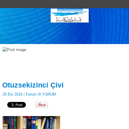
Otuzsekizinci Çivi
25 Eki 2016 /
Forum
/
0 YORUM