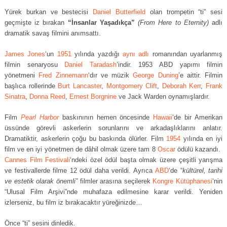
Yürek burkan ve bestecisi
Daniel Butterfield
olan trompetin “ti” sesi
geçmişte iz bırakan
“İnsanlar Yaşadıkça”
(From Here to Eternity)
adlı
dramatik savaş filmini anımsattı.
James Jones
‘un
1951
yılında yazdığı
aynı adlı
romanından uyarlanmış
filmin senaryosu
Daniel Taradash
’indir. 1953 ABD yapımı filmin
yönetmeni
Fred Zinnemann
‘dır ve müzik
George Duning
’e aittir. Filmin
başlıca rollerinde
Burt Lancaster
,
Montgomery Clift
,
Deborah Kerr
,
Frank
Sinatra
,
Donna Reed
,
Ernest Borgnine
ve Jack Warden oynamışlardır.
Film
Pearl Harbor
baskınının hemen öncesinde
Hawaii
‘de bir Amerikan
üssünde görevli askerlerin sorunlarını ve arkadaşlıklarını anlatır.
Dramatiktir, askerlerin çoğu bu baskında ölürler. Film
1954
yılında en iyi
film ve en iyi yönetmen de dâhil olmak üzere tam 8
Oscar
ödülü kazandı.
Cannes Film Festivali
‘ndeki özel ödül başta olmak üzere çeşitli yarışma
ve festivallerde filme 12 ödül daha verildi. Ayrıca
ABD
‘de “
kültürel, tarihi
ve estetik olarak önemli”
filmler arasına seçilerek
Kongre Kütüphanesi
‘nin
“Ulusal Film Arşivi”nde muhafaza edilmesine karar verildi. Yeniden
izlerseniz, bu film iz bırakacaktır yüreğinizde…
Önce “ti” sesini dinledik.