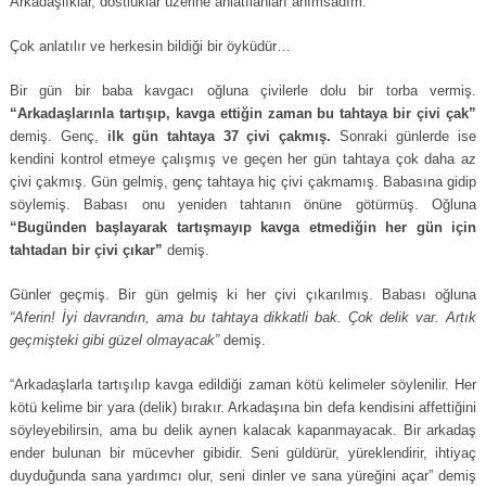
Arkadaşlıklar, dostluklar üzerine anlatılanları anımsadım.
Çok anlatılır ve herkesin bildiği bir öyküdür…
Bir gün bir baba kavgacı oğluna çivilerle dolu bir torba vermiş.
“Arkadaşlarınla tartışıp, kavga ettiğin zaman bu tahtaya bir çivi çak”
demiş. Genç,
ilk gün tahtaya 37 çivi çakmış.
Sonraki günlerde ise
kendini kontrol etmeye çalışmış ve geçen her gün tahtaya çok daha az
çivi çakmış. Gün gelmiş, genç tahtaya hiç çivi çakmamış. Babasına gidip
söylemiş. Babası onu yeniden tahtanın önüne götürmüş. Oğluna
“Bugünden başlayarak tartışmayıp kavga etmediğin her gün için
tahtadan bir çivi çıkar”
demiş.
Günler geçmiş. Bir gün gelmiş ki her çivi çıkarılmış. Babası oğluna
“Aferin! İyi davrandın, ama bu tahtaya dikkatli bak. Çok delik var. Artık
geçmişteki gibi güzel olmayacak”
demiş.
“Arkadaşlarla tartışılıp kavga edildiği zaman kötü kelimeler söylenilir. Her
kötü kelime bir yara (delik) bırakır. Arkadaşına bin defa kendisini affettiğini
söyleyebilirsin, ama bu delik aynen kalacak kapanmayacak. Bir arkadaş
ender bulunan bir mücevher gibidir. Seni güldürür, yüreklendirir, ihtiyaç
duyduğunda sana yardımcı olur, seni dinler ve sana yüreğini açar” demiş