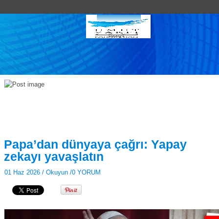
Papa’dan dünyaya çağrı: Yapay
zekayı yavaşlatın
01 Haz 2026 /
Okuyun
/
0 YORUM