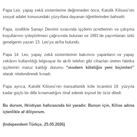
Papa Leo, yapay zekâ sistemlerine değinmeden önce, Katolik Kilisesi’nin
sosyal adalet konusundaki yüzyıllara dayanan öğretilerinden bahsetti.
Papa, özellikle Sanayi Devrimi sırasında işçilerin ücretlerinin ve çalışma
koşullarının iyileştirilmesi çağrısında bulunan ve 1891’de yayımlanan ünlü
genelgenin yazarı 13. Leo’ya atıfta bulundu.
Papa 14. Leo, yapay zekâ sistemlerinin bakımını yapanların ve yapay
zekânın kullanıldığı bilgisayar ile akıllı telefon gibi cihazları üreten fabrika
işçilerinin maruz kaldığı durumu
“modern köleliğin yeni biçimleri”
olarak nitelendirerek kınadı.
Papa ayrıca, Katolik Kilisesi’nin transatlantik köle ticaretini 19. yüzyıla
kadar güçlü bir dille kınamadığını itiraf ederek kişisel bir özür diledi:
Bu durum, Hristiyan hafızasında bir yaradır. Bunun için, Kilise adına
içtenlikle af diliyorum.
(Independent Türkçe, 25.05.2026)