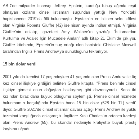
ABD’de milyarder finansçı Jeffrey Epstein, kurduğu fuhuş ağında reşit
olmayan kızların cinsel istismarı suçundan yattığı New York’taki
hapishanede 2019’da ölü bulunmuştu. Epstein’in en bilinen seks kölesi
olan Virginia Roberts Giuffre (42) ise nisan ayında intihar etmişti. Virginia
Giuffre’nin anlatıp, gazeteci Amy Wallace’ın yazdığı “İstismardan
Kurtulma ve Adalet İçin Mücadele Anıları” adlı kitap 21 Ekim’de çıkıyor.
Giuffre kitabında, Epstein’in suç ortağı olan hapisteki Ghislaine Maxwell
tarafından İngiliz Prens Andrew’ya sunulduğunu tekrarlıyor.
15 bin dolar verdi
2001 yılında kendisi 17 yaşındayken 41 yaşında olan Prens Andrew ile üç
kez cinsel ilişkiye girdiğini belirten Giuffre kitapta, “Prens benimle cinsel
ilişkiye girmesi onun doğuştan hakkıymış gibi davranıyordu. Bana iki
kızından biraz daha büyük olduğumu söylemişti. Prense cinsel hizmette
bulunmamın karşılığında Epstein bana 15 bin dolar (628 bin TL) verdi”
diyor. Giuffre 2021’de cinsel istismar davası açtığı Prens Andrew ile yüklü
tazminat karşılığında anlaşmıştı. İngiltere Kralı Charles’ın ortanca kardeşi
olan Prens Andrew (65), bu skandal nedeniyle kraliyette büyük prestij
kaybına uğradı.