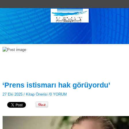
‘Prens istismarı hak görüyordu’
27 Eki 2025 /
Kitap Önerisi
/
0 YORUM