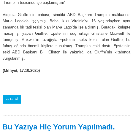
‘Trump’ın tesisinde işe başlamıştım’
Virginia Giuffre’nin babası, şimdiki ABD Başkanı Trump’ın malikanesi
Mar-a Lago’da işçiymiş. Baba, kızı Virginia’yı 16 yaşındayken aynı
zamanda bir tatil tesisi olan Mar-a Lago’da işe aldırmış. Buradaki kulüpte
masaj işi yapan Giuffre, Epstein’in suç ortağı Ghislaine Maxwell ile
tanışmış. Maxwell’in tuzağıyla Epstein’in seks kölesi olan Giuffre, bu
fuhuş ağında önemli kişilere sunulmuş. Trump’ın eski dostu Epstein’in
eski ABD Başkanı Bill Clinton ile yakınlığı da Giuffre’nin kitabında
vurgulanmış.
(Milliyet, 17.10.2025)
<< GERİ
Bu Yazıya Hiç Yorum Yapılmadı.