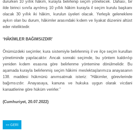
dururken 10 yıllık hâkim, kurayla belirlenip seçim yönetecek. Dahası, bir
ilde birinci sınıfa ayrılmış 10 yıllık hâkim kurayla il seçim kurulu başkanı
olacak 30 yıllık iki hâkim, kurulun üyeleri olacak. Yerleşik geleneklere
aykırı olan bu durum, hâkimler arasındaki kıdem ve liyakat düzenini altüst
eder niteliktedir.
‘HÂKİMLER BAĞIMSIZDIR’
Önümüzdeki seçimler, kura sistemiyle belirlenmiş il ve ilçe seçim kurulları
yönetiminde yapılacaktır. Ancak sonraki seçimde, bu yöntem kaldırılıp
yeniden kıdem esasına göre belirlenme yöntemine dönülmelidir. Bu
aşamada kurayla belirlenmiş seçim hâkimi meslektaşlarımıza anayasanın
138. maddesi hükmünü anımsatmak isteriz: “Hâkimler, görevlerinde
bağımsızdır. Anayasaya, kanuna ve hukuka uygun olarak vicdani
kanaatlerine göre hüküm verirler.”
(Cumhuriyet, 20.07.2022)
<< GERİ