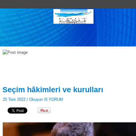
Seçim hâkimleri ve kurulları
25 Tem 2022 /
Okuyun
/
0 YORUM