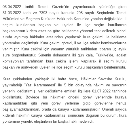
06.04.2022 tarihli Resmi Gazete’de yayımlanarak yürürlüğe giren
31.03.2022 tarih ve 7393 sayılı kanunla 298 sayılı Seçimlerin Temel
Hükümleri ve Seçmen Kütükleri Hakkında Kanun’da yapılan değişiklikle, il
seçim kurullarının başkan ve üyeleri ile ilçe seçim kurullarının
başkanlarının kıdem esasına göre belirlenme yöntemi terk edilerek birinci
sınıfa ayrılmış hâkimler arasından yapılacak kura çekimi ile belirleme
yöntemine geçilmiştir. Kura çekimi görevi, il ve ilçe adalet komisyonlarına
verilmiştir. Kura çekimi için yasanın yürürlük tarihinden itibaren üç aylık
süre öngörülmüştür. Sürenin dolmasına iki gün kala, Türkiye’de, adalet
komisyonları tarafından kura çekim işlemi yapılarak il seçim kurulu
başkan ve asıl/yedek üyeleri ile ilçe seçim kurulu başkanları belirlenmiştir.
Kura çekiminden yaklaşık iki hafta önce, Hâkimler Savcılar Kurulu,
yayımladığı “Yaz Kararnamesi” ile 5 bin dolayında hâkim ve savcının
yerlerini değiştirmiş, yer değiştirme emirleri ilgililere 01.07.2022 tarihinde
bildirilmiştir. Böylece bu hâkimler önceki görev yerlerinde kuraya
katılamadıkları gibi yeni görev yerlerine gidip görevlerine henüz
başlayamadıklarından, orada da kuraya katılamamışlardır. Önemli sayıda
kıdemli hâkimin kuraya katılamaması sonucunu doğuran bu durum, kura
yöntemine yönelik eleştirilerin bir başka haklı nedenidir.