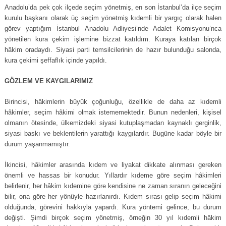
Anadolu’da pek çok ilçede seçim yönetmiş, en son İstanbul’da ilçe seçim
kurulu başkanı olarak üç seçim yönetmiş kıdemli bir yargıç olarak halen
görev yaptığım İstanbul Anadolu Adliyesi’nde Adalet Komisyonu’nca
yönetilen kura çekim işlemine bizzat katıldım. Kuraya katılan birçok
hâkim oradaydı. Siyasi parti temsilcilerinin de hazır bulunduğu salonda,
kura çekimi şeffaflık içinde yapıldı.
GÖZLEM VE KAYGILARIMIZ
Birincisi, hâkimlerin büyük çoğunluğu, özellikle de daha az kıdemli
hâkimler, seçim hâkimi olmak istememektedir. Bunun nedenleri, kişisel
olmanın ötesinde, ülkemizdeki siyasi kutuplaşmadan kaynaklı gerginlik,
siyasi baskı ve beklentilerin yarattığı kaygılardır. Bugüne kadar böyle bir
durum yaşanmamıştır.
İkincisi, hâkimler arasında kıdem ve liyakat dikkate alınması gereken
önemli ve hassas bir konudur. Yıllardır kıdeme göre seçim hâkimleri
belirlenir, her hâkim kıdemine göre kendisine ne zaman sıranın geleceğini
bilir, ona göre her yönüyle hazırlanırdı. Kıdem sırası gelip seçim hâkimi
olduğunda, görevini hakkıyla yapardı. Kura yöntemi gelince, bu durum
değişti. Şimdi birçok seçim yönetmiş, örneğin 30 yıl kıdemli hâkim