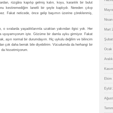
dan, rüzgâra kapılıp gelmiş kalın, koyu, karanlık bir bulut
nu kestiremediğim lanetli bir şeyle kaplıydı. Nereden çıkıp
Mayıs
lemez. Fakat neticede, önce gelip başımın üzerine çöreklenmiş,
Nisan
o sıralarda yaşadıklarımla uzaktan yakından ilgisi yok. Her
Mart 
a uyuyamıyorum işte. Gözüme bir damla uyku girmiyor. Fakat
ak, aşırı normal bir durumdayım. Hiç uykulu değilim ve bilincim
Şubat
an çok daha berrak bile diyebilirim. Vücudumda da herhangi bir
Ocak 
uk da hissetmiyorum.
Aralı
Kasım
Ekim 
Eylül
Ağust
Temm