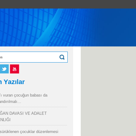
 Yazılar
’ı vuran çocuğun babası da
andırılmalı…
ĞAN DAVASI VE ADALET
NLIĞI
sürüklenen çocuklar düzenlemesi