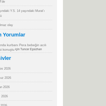
’de
şındaki Y.S. 14 yaşındaki Murat’ı
dü
almaz olay
n Yorumlar
da kurbanı Pera bebeğin acılı
i konuştu
için
Tuncer Eşsizhan
ivler
os 2026
uz 2026
an 2026
 2026
 2026