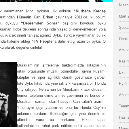
Nisan
ek yayımlanan ikinci öyküsü. İlk öyküsü
“Kurbağa Kardeş
Mart 
tarafından
Hüseyin Can Erken
çevirisiyle 2011’de iki bölüm
, bu öyküyü
“Depremden Sonra”
başlığını koyduğu öykü
Şubat
 yaşanan Kobe depremi sonrasında yaşadığı deneyimlerden yola
iydi. Ancak şimdi tanışacağımız Uyku, Türkçe yayımlanan bu ilk
Ocak 
ında kaleme aldığı
“TV People”
a dahil ettiği uzun bir öykü. O
ü olarak değerlendirilebilir.
Aralı
Kasım
Murakami’nin şifrelerine baktığımızda kitaplarının
ortak örgüsünde müzik, otomobiller, giyim kuşam,
Ekim 
kitaplar ve spor ağırlıklı olarak gözümüze çarpar.
İşte Uyku kitabında yine sık sık karşımıza bir Honda
Eylül
City çıkıyor. Ne zaman bir Murakami kitabı okusam,
Ağust
hemen telefonu elime alır ve çevirmeni ve bence bir
Murakami uzmanı olan Hüseyin Can Erkin’i ararım.
Temm
Yine aynı şeyi yaptım ve ona bu Honda City’nin
anlamını sordum. Beklediğim gibi yine önemli bir
Hazir
altmetni vardı bu markanın. Erkin, rahat
kullanılabilen, rahat park edilebilen bir araba olarak
Mayıs