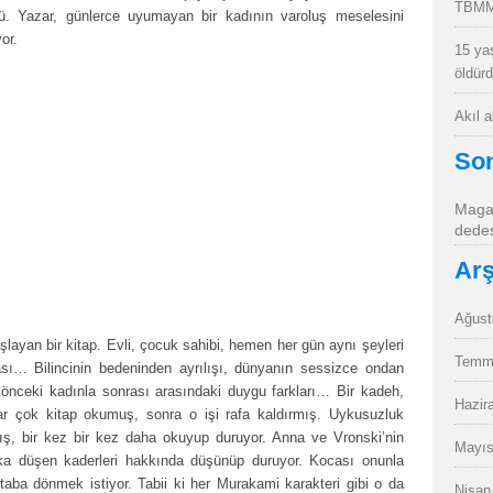
TBMM
ü. Yazar, günlerce uyumayan bir kadının varoluş meselesini
yor.
15 ya
öldür
Akıl 
So
Magan
dedes
Arş
Ağust
ayan bir kitap. Evli, çocuk sahibi, hemen her gün aynı şeyleri
Temm
sı… Bilincinin bedeninden ayrılışı, dünyanın sessizce ondan
ceki kadınla sonrası arasındaki duygu farkları… Bir kadeh,
Hazir
r çok kitap okumuş, sonra o işi rafa kaldırmış. Uykusuzluk
ış, bir kez bir kez daha okuyup duruyor. Anna ve Vronski’nin
Mayıs
 aşka düşen kaderleri hakkında düşünüp duruyor. Kocası onunla
taba dönmek istiyor. Tabii ki her Murakami karakteri gibi o da
Nisan