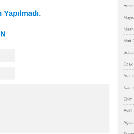
Hazir
 Yapılmadı.
Mayıs
Nisan
IN
Mart 
Şubat
Ocak 
Aralı
Kasım
Ekim 
Eylül
Ağust