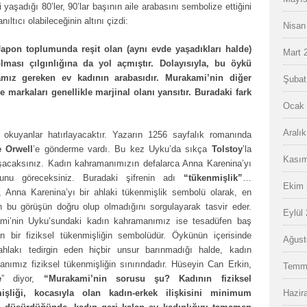
aşadığı 80’ler, 90’lar başının aile arabasını sembolize ettiğini
ıltıcı olabileceğinin altını çizdi:
Nisan
pon toplumunda reşit olan (aynı evde yaşadıkları halde)
Mart 
olması çılgınlığına da yol açmıştır. Dolayısıyla, bu öykü
mız gereken ev kadının arabasıdır. Murakami’nin diğer
Şubat
 markaları genellikle marjinal olanı yansıtır. Buradaki fark
Ocak 
Aralı
 okuyanlar hatırlayacaktır. Yazarın 1256 sayfalık romanında
 Orwell
’e gönderme vardı. Bu kez Uyku’da sıkça
Tolstoy
’la
Kasım
aşacaksınız. Kadın kahramanımızın defalarca Anna Karenina’yı
unu göreceksiniz. Buradaki şifrenin adı
“tükenmişlik”
…
Ekim 
, Anna Karenina’yı bir ahlaki tükenmişlik sembolü olarak, en
n bu görüşün doğru olup olmadığını sorgulayarak tasvir eder.
Eylül
mi’nin Uyku’sundaki kadın kahramanımız ise tesadüfen baş
en bir fiziksel tükenmişliğin sembolüdür. Öykünün içerisinde
Ağust
ahlakı tedirgin eden hiçbir unsur barınmadığı halde, kadın
nımız fiziksel tükenmişliğin sınırındadır. Hüseyin Can Erkin,
Temm
e
” diyor,
“Murakami’nin sorusu şu? Kadının fiziksel
işliği, kocasıyla olan kadın-erkek ilişkisini minimum
Hazir