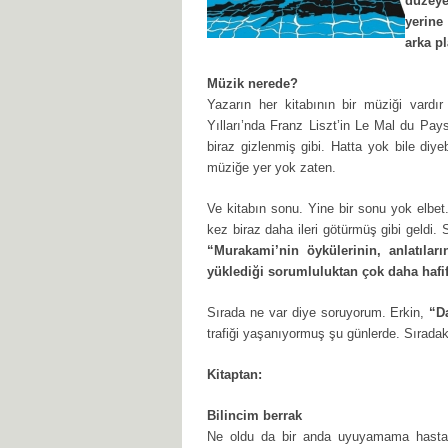
düzeye
yerine 
arka p
Müzik nerede?
Yazarın her kitabının bir müziği vardı
Yılları’nda Franz Liszt’in Le Mal du Pay
biraz gizlenmiş gibi. Hatta yok bile diy
müziğe yer yok zaten.
Ve kitabın sonu. Yine bir sonu yok elbe
kez biraz daha ileri götürmüş gibi geldi.
“Murakami’nin öykülerinin, anlatıla
yüklediği sorumluluktan çok daha hafi
Sırada ne var diye soruyorum. Erkin,
“D
trafiği yaşanıyormuş şu günlerde. Sıradak
Kitaptan:
Bilincim berrak
Ne oldu da bir anda uyuyamama hastal