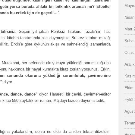
 düşürdüğünde, kadın geri kalan ev kadınlığını tamamen
Mayıs
getiriyorsa burada ahlaki bir bitkinlik aramalı mı? Elbette,
landa bu erkek için de geçerli…”
Nisan
Mart 
r bilirsiniz. Geçen yıl çıkan Renksiz Tsukuru Tazaki’nin Hac
s’ini kitabın tanıtımında bile duymuştuk. Bu kez kitabın müziği
Şubat
ebiliriz. Erkin’e göre öykünün akışı ve sahnelendiği zamanlarda
Ocak 
t. Murakami, her seferinde okuyucuya yüklediği sorumluluğu bu
Aralı
 Sonu hakkında bir hayal kurmakta biraz zorlanıyorsunuz. Erkin,
rının sonunda okuruna yüklediği sorumluluk, çevirmenine
Kasım
f”
diyor.
Ekim 
ance, dance, dance”
diyor. Hararetli bir çeviri, çevirmen-editör
Eylül
i kitap 550 sayfalık bir roman. Müjdeyi bizden duyun istedik.
Ağust
Temm
ığına yakalandım, sonra ne oldu da aniden tekrar düzeldim
Hazir