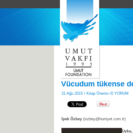
Vücudum tükense de
31 Ağu 2015 /
Kitap Önerisi
/
0 YORUM
İpek Özbey
(iozbey@hurriyet.com.tr)
Uyku,