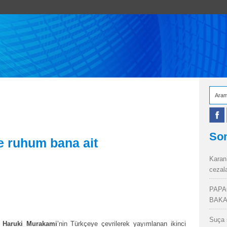
Son
 ruhum bana ait
Karan
cezal
PAPA
BAKA
Suça 
 Haruki Murakami
’nin Türkçeye çevrilerek yayımlanan ikinci