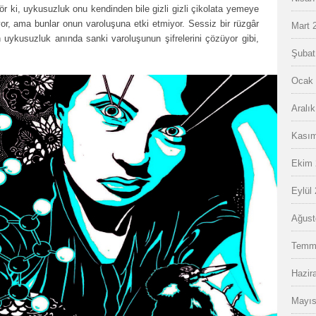
r ki, uykusuzluk onu kendinden bile gizli gizli çikolata yemeye
ıyor, ama bunlar onun varoluşuna etki etmiyor. Sessiz bir rüzgâr
Mart 
n uykusuzluk anında sanki varoluşunun şifrelerini çözüyor gibi,
Şubat
Ocak 
Aralı
Kasım
Ekim 
Eylül
Ağust
Temm
Hazir
Mayıs