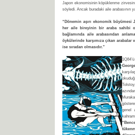
Japon ekonomisinin köpüklenme zirvesini y
söyledi. Ancak buradaki aile arabasının yan
“Dönemin aşırı ekonomik büyümesi Ja
her aile bireyinin bir araba sahibi 
bağlamında aile arabasından anlama
öykülerinde karşımıza çıkan arabalar ve
ise sıradan olmasıdır.”
1Q84’ü
George
karşıl
okuduğ
Tolstoy
azında
Muraka
göster
genel 
kahrama
“Benc
tükenm