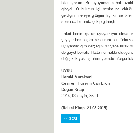
bilemiyorum. Bu uyuyamama hali uzaklar
gibiydi. O bulutun içi benim ne olduğu
geldiğini, nereye gittiğini hiç kimse bi
sonra da bir anda çekip gitmişti.
Fakat benim şu an uyuyamıyor olmamın, 
şeyiyle bambaşka bir durum bu. Yalnızc
uyuyamadığım gerçeğini bir yana bırakırs
de gayet berrak. Hatta normalde olduğund
değişiklik yok. İştahım yerinde. Yorgunl
UYKU
Haruki Murakami
Çeviren
: Hüseyin Can Erkin
Doğan Kitap
2015, 90 sayfa, 35 TL.
(Raikal Kitap, 21.08.2015)
<< GERİ