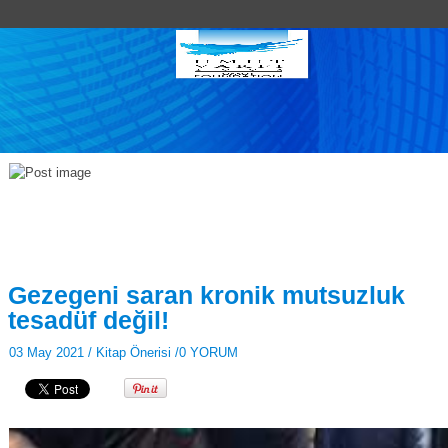
Gezegeni saran kronik mutsuzluk
tesadüf değil!
03 May 2021 /
Kitap Önerisi
/
0 YORUM