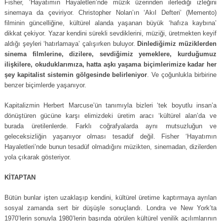
Fisher, ‘Hayatımın Hayaletleri’nde müzik üzerinden ilerlediği izleğini
sinemaya da çeviriyor. Christopher Nolan’ın ‘Akıl Defteri’ (Memento)
filminin güncelliğine, kültürel alanda yaşanan büyük ‘hafıza kaybına’
dikkat çekiyor. Yazar kendini sürekli sevdiklerini, müziği, üretmekten keyif
aldığı şeyleri ‘hatırlamaya’ çalışırken buluyor.
Dinlediğimiz müziklerden
sinema filmlerine, dizilere, sevdiğimiz yemeklere, kurduğumuz
ilişkilere, okuduklarımıza, hatta aşkı yaşama biçimlerimize kadar her
şey kapitalist sistemin gölgesinde belirleniyor
. Ve çoğunlukla birbirine
benzer biçimlerde yaşanıyor.
Kapitalizmin Herbert Marcuse’ün tanımıyla bizleri ‘tek boyutlu insan’a
dönüştüren gücüne karşı elimizdeki üretim aracı ‘kültürel alan’da ve
burada üretilenlerde. Farklı coğrafyalarda aynı mutsuzluğun ve
geleceksizliğin yaşanıyor olması tesadüf değil. Fisher ‘Hayatımın
Hayaletleri’nde bunun tesadüf olmadığını müzikten, sinemadan, dizilerden
yola çıkarak gösteriyor.
KİTAPTAN
Bütün bunlar işten uzaklaşıp kendini, kültürel üretime kaptırmaya ayrılan
sosyal zamanda sert bir düşüşle sonuçlandı. Londra ve New York’ta
1970’lerin sonuyla 1980’lerin başında görülen kültürel yenilik açılımlarının