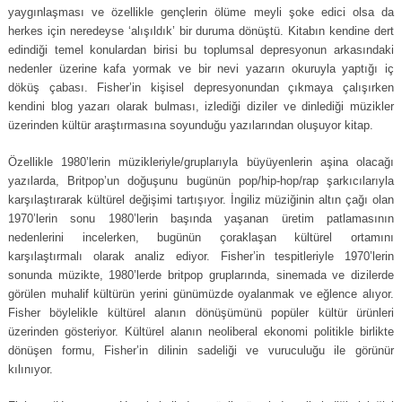
yaygınlaşması ve özellikle gençlerin ölüme meyli şoke edici olsa da
herkes için neredeyse ‘alışıldık’ bir duruma dönüştü. Kitabın kendine dert
edindiği temel konulardan birisi bu toplumsal depresyonun arkasındaki
nedenler üzerine kafa yormak ve bir nevi yazarın okuruyla yaptığı iç
döküş çabası. Fisher’in kişisel depresyonundan çıkmaya çalışırken
kendini blog yazarı olarak bulması, izlediği diziler ve dinlediği müzikler
üzerinden kültür araştırmasına soyunduğu yazılarından oluşuyor kitap.
Özellikle 1980’lerin müzikleriyle/gruplarıyla büyüyenlerin aşina olacağı
yazılarda, Britpop’un doğuşunu bugünün pop/hip-hop/rap şarkıcılarıyla
karşılaştırarak kültürel değişimi tartışıyor. İngiliz müziğinin altın çağı olan
1970’lerin sonu 1980’lerin başında yaşanan üretim patlamasının
nedenlerini incelerken, bugünün çoraklaşan kültürel ortamını
karşılaştırmalı olarak analiz ediyor. Fisher’in tespitleriyle 1970’lerin
sonunda müzikte, 1980’lerde britpop gruplarında, sinemada ve dizilerde
görülen muhalif kültürün yerini günümüzde oyalanmak ve eğlence alıyor.
Fisher böylelikle kültürel alanın dönüşümünü popüler kültür ürünleri
üzerinden gösteriyor. Kültürel alanın neoliberal ekonomi politikle birlikte
dönüşen formu, Fisher’in dilinin sadeliği ve vuruculuğu ile görünür
kılınıyor.