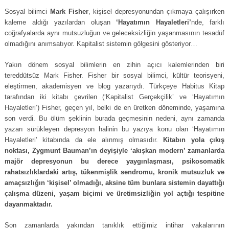
Sosyal bilimci
Mark Fisher
, kişisel depresyonundan çıkmaya çalışırken
kaleme aldığı yazılardan oluşan
‘Hayatımın Hayaletleri’
nde, farklı
coğrafyalarda aynı mutsuzluğun ve geleceksizliğin yaşanmasının tesadüf
olmadığını anımsatıyor. Kapitalist sistemin gölgesini gösteriyor…
Yakın dönem sosyal bilimlerin en zihin açıcı kalemlerinden biri
tereddütsüz Mark Fisher. Fisher bir sosyal bilimci, kültür teorisyeni,
eleştirmen, akademisyen ve blog yazarıydı. Türkçeye Habitus Kitap
tarafından iki kitabı çevrilen (‘Kapitalist Gerçekçilik’ ve ‘Hayatımın
Hayaletleri’) Fisher, geçen yıl, belki de en üretken döneminde, yaşamına
son verdi. Bu ölüm şeklinin burada geçmesinin nedeni, aynı zamanda
yazarı sürükleyen depresyon halinin bu yazıya konu olan ‘Hayatımın
Hayaletleri’ kitabında da ele alınmış olmasıdır.
Kitabın yola çıkış
noktası, Zygmunt Bauman’ın deyişiyle ‘akışkan modern’ zamanlarda
majör depresyonun bu derece yaygınlaşması, psikosomatik
rahatsızlıklardaki artış, tükenmişlik sendromu, kronik mutsuzluk ve
amaçsızlığın ‘kişisel’ olmadığı, aksine tüm bunlara sistemin dayattığı
çalışma düzeni, yaşam biçimi ve üretimsizliğin yol açtığı tespitine
dayanmaktadır.
Son zamanlarda yakından tanıklık ettiğimiz intihar vakalarının