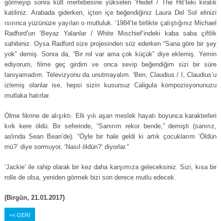
görmeyip sonra kült mertebesine yükselen ‘Hedef / The Hit’teki kiralık
katiliniz. Arabada giderken, içten içe beğendiğiniz Laura Del Sol elinizi
ısırınca yüzünüze yayılan o mutluluk. ‘1984’te birlikte çalıştığınız Michael
Radford’un ‘Beyaz Yalanlar / White Mischief’indeki kaba saba çiftlik
sahibiniz. Oysa Radford size projesinden söz ederken “Sana göre bir şey
yok” demiş. Sonra da, “Bir rol var ama çok küçük” diye eklemiş. Yemin
ediyorum, filme geç girdim ve onca sevip beğendiğim sizi bir süre
tanıyamadım. Televizyonu da unutmayalım. ‘Ben, Claudius / I, Claudius’u
izlemiş olanlar ise, hepsi sizin kusursuz Caligula kompozisyonunuzu
mutlaka hatırlar.
Ölme fikrine de alışıktı. Elli yılı aşan meslek hayatı boyunca karakterleri
kırk kere öldü. Bir seferinde, “Sanırım rekor bende,” demişti (sanırız,
aslında Sean Bean’de). “Öyle bir hale geldi ki artık çocuklarım ‘Öldün
mü?’ diye sormuyor, ‘Nasıl öldün?’ diyorlar.”
‘Jackie’ ile rahip olarak bir kez daha karşımıza geleceksiniz. Sizi, kısa bir
rolle de olsa, yeniden görmek bizi son derece mutlu edecek.
(Birgün, 21.01.2017)
<< GERİ