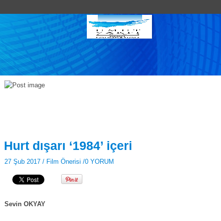
Hurt dışarı ‘1984’ içeri
27 Şub 2017 /
Film Önerisi
/
0 YORUM
Sevin OKYAY