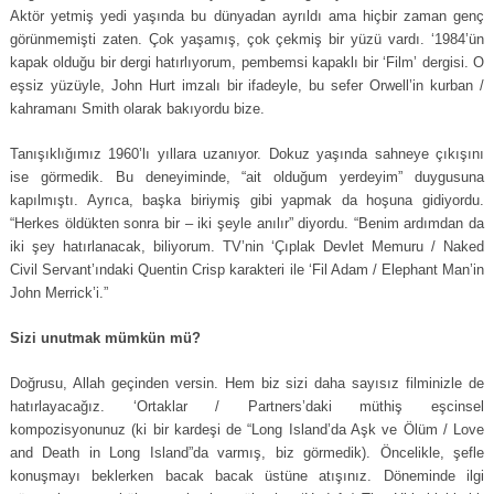
Aktör yetmiş yedi yaşında bu dünyadan ayrıldı ama hiçbir zaman genç
görünmemişti zaten. Çok yaşamış, çok çekmiş bir yüzü vardı. ‘1984’ün
kapak olduğu bir dergi hatırlıyorum, pembemsi kapaklı bir ‘Film’ dergisi. O
eşsiz yüzüyle, John Hurt imzalı bir ifadeyle, bu sefer Orwell’in kurban /
kahramanı Smith olarak bakıyordu bize.
Tanışıklığımız 1960’lı yıllara uzanıyor. Dokuz yaşında sahneye çıkışını
ise görmedik. Bu deneyiminde, “ait olduğum yerdeyim” duygusuna
kapılmıştı. Ayrıca, başka biriymiş gibi yapmak da hoşuna gidiyordu.
“Herkes öldükten sonra bir – iki şeyle anılır” diyordu. “Benim ardımdan da
iki şey hatırlanacak, biliyorum. TV’nin ‘Çıplak Devlet Memuru / Naked
Civil Servant’ındaki Quentin Crisp karakteri ile ‘Fil Adam / Elephant Man’in
John Merrick’i.”
Sizi unutmak mümkün mü?
Doğrusu, Allah geçinden versin. Hem biz sizi daha sayısız filminizle de
hatırlayacağız. ‘Ortaklar / Partners’daki müthiş eşcinsel
kompozisyonunuz (ki bir kardeşi de “Long Island’da Aşk ve Ölüm / Love
and Death in Long Island”da varmış, biz görmedik). Öncelikle, şefle
konuşmayı beklerken bacak bacak üstüne atışınız. Döneminde ilgi