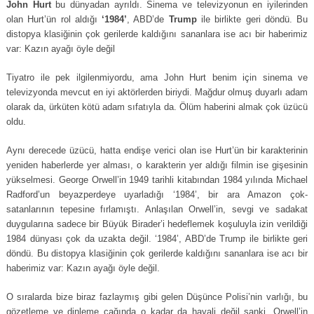
John Hurt
bu dünyadan ayrıldı. Sinema ve televizyonun en iyilerinden
olan Hurt’ün rol aldığı
‘1984’
, ABD’de
Trump
ile birlikte geri döndü. Bu
distopya klasiğinin çok gerilerde kaldığını sananlara ise acı bir haberimiz
var: Kazın ayağı öyle değil
Tiyatro ile pek ilgilenmiyordu, ama John Hurt benim için sinema ve
televizyonda mevcut en iyi aktörlerden biriydi. Mağdur olmuş duyarlı adam
olarak da, ürküten kötü adam sıfatıyla da. Ölüm haberini almak çok üzücü
oldu.
Aynı derecede üzücü, hatta endişe verici olan ise Hurt’ün bir karakterinin
yeniden haberlerde yer alması, o karakterin yer aldığı filmin ise gişesinin
yükselmesi. George Orwell’in 1949 tarihli kitabından 1984 yılında Michael
Radford’un beyazperdeye uyarladığı ‘1984’, bir ara Amazon çok-
satanlarının tepesine fırlamıştı. Anlaşılan Orwell’in, sevgi ve sadakat
duygularına sadece bir Büyük Birader’i hedeflemek koşuluyla izin verildiği
1984 dünyası çok da uzakta değil. ‘1984’, ABD’de Trump ile birlikte geri
döndü. Bu distopya klasiğinin çok gerilerde kaldığını sananlara ise acı bir
haberimiz var: Kazın ayağı öyle değil.
O sıralarda bize biraz fazlaymış gibi gelen Düşünce Polisi’nin varlığı, bu
gözetleme ve dinleme çağında o kadar da hayali değil sanki. Orwell’in