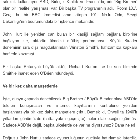
sık sık kullanılıyor. ABD, Birleşik Krallık ve Fransa’da, adı ‘Big Brother’
olan bir ‘realite’ yarışması var. Bir başka TV programının adı, ‘Room 101’.
Gerçi bu bir BBC komedisi ama kitapta 101. No.lu Oda, Sevgi
Bakanlığı’nın bodrumundaki bir işkence mekânıdır.
John Hurt ile yeniden can bulan bir klasiği sağlam bağlarla birbirine
bağlayan ise, aktörün filmdeki müthiş performansı. Büyük Birader
döneminin sıra dışı mağdurlarından Winston Smith’i, hafızamıza kapkara
harflerle kazımıştı.
Bir başka Britanyalı büyük aktör, Richard Burton ise bu son filminde
Smith’e ihanet eden O’Brien rolündeydi.
Ve bir kez daha manşetlerde
İşte, dünya çapında denebilecek Big Brother / Büyük Birader olayı ABD’de
telefon konuşmaları ve internet kayıtlarının kontrolüne yeniden
başlanmasıyla bir kez daha manşetlere çıktı. Demek ki, Orwell ta 1940’lı
yıllardan günümüzde (hatta yakın geçmişte) neler olabileceğini görmüş.
Sadece ABD’de değil, başka ülkelerde de var mı diyorsunuz? Daha neler!
Doğrusu John Hurt’ü sadece oyunculuğunun gücüyle hatırlamak isterdik.