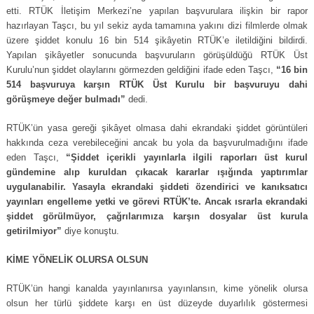
etti. RTÜK İletişim Merkezi’ne yapılan başvurulara ilişkin bir rapor
hazırlayan Taşcı, bu yıl sekiz ayda tamamına yakını dizi filmlerde olmak
üzere şiddet konulu 16 bin 514 şikâyetin RTÜK’e iletildiğini bildirdi.
Yapılan şikâyetler sonucunda başvuruların görüşüldüğü RTÜK Üst
Kurulu’nun şiddet olaylarını görmezden geldiğini ifade eden Taşcı,
“16 bin
514 başvuruya karşın RTÜK Üst Kurulu bir başvuruyu dahi
görüşmeye değer bulmadı”
dedi.
RTÜK’ün yasa gereği şikâyet olmasa dahi ekrandaki şiddet görüntüleri
hakkında ceza verebileceğini ancak bu yola da başvurulmadığını ifade
eden Taşcı,
“Şiddet içerikli yayınlarla ilgili raporları üst kurul
gündemine alıp kuruldan çıkacak kararlar ışığında yaptırımlar
uygulanabilir. Yasayla ekrandaki şiddeti özendirici ve kanıksatıcı
yayınları engelleme yetki ve görevi RTÜK’te. Ancak ısrarla ekrandaki
şiddet görülmüyor, çağrılarımıza karşın dosyalar üst kurula
getirilmiyor”
diye konuştu.
KİME YÖNELİK OLURSA OLSUN
RTÜK’ün hangi kanalda yayınlanırsa yayınlansın, kime yönelik olursa
olsun her türlü şiddete karşı en üst düzeyde duyarlılık göstermesi