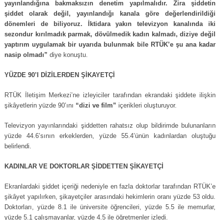
yayınlandığına bakmaksızın denetim yapılmalıdır. Zira şiddetin
şiddet olarak değil, yayınlandığı kanala göre değerlendirildiği
dönemleri de biliyoruz. İktidara yakın televizyon kanalında iki
sezondur kırılmadık parmak, dövülmedik kadın kalmadı, diziye değil
yaptırım uygulamak bir uyarıda bulunmak bile RTÜK’e şu ana kadar
nasip olmadı”
diye konuştu.
YÜZDE 90’I DİZİLERDEN ŞİKAYETÇİ
RTÜK İletişim Merkezi’ne izleyiciler tarafından ekrandaki şiddete ilişkin
şikâyetlerin yüzde 90’ını
“dizi ve film”
içerikleri oluşturuyor.
Televizyon yayınlarındaki şiddetten rahatsız olup bildirimde bulunanların
yüzde 44.6’sının erkeklerden, yüzde 55.4’ünün kadınlardan oluştuğu
belirlendi.
KADINLAR VE DOKTORLAR ŞİDDETTEN ŞİKAYETÇİ
Ekranlardaki şiddet içeriği nedeniyle en fazla doktorlar tarafından RTÜK’e
şikâyet yapılırken, şikayetçiler arasındaki hekimlerin oranı yüzde 53 oldu.
Doktorları, yüzde 8.1 ile üniversite öğrencileri, yüzde 5.5 ile memurlar,
yüzde 5.1 çalışmayanlar, yüzde 4.5 ile öğretmenler izledi.