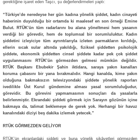
gerektiğine işaret eden Taşcı, şu değerlendirmeleri yaptı:
“Türkiye’de neredeyse her gün kadına yönelik şiddet, kadın cinayeti
haberinin duyulduğu bir ortamda ki maalesef en son örneği Emine
Bulut. RTÜK’ün tüm radarlarını bu alana yöneltmesi hem yasanın
verdiği bir görevdir, hem de toplumsal bir sorumluluktur. Kadın
şiddetini izleyiciye tüm ayrıntılarıyla izleten parmakların kırıldığı,
ellerin sıcak sular altında yakıldığı, fiziksel şiddetten psikolojik
şiddete, ekonomik şiddetten cinsel şiddete kadar pek çok şiddet
uygulanmasını RTÜK’ün görmezden gelmesi mümkün değildir.
RTÜK Başkanı Ebubekir Şahin iktidara, saraya yakın kanalları
koruma çabasını bir yana bırakmalıdır. Hangi kanalda, kime yakın
olduğuna bakmaksızın televizyondaki şiddete yönelik raporları
ivedilikle Üst Kurul gündemine alması yasal sorumluluğudur,
görevidir. Bu görevini yapmamasının sonuçları da yasalarla
belirlenmiştir. Ekrandaki şiddeti görmek için Sarayın gözünün içine
bakmaya da, talimat beklemeye de gerek yok. Herhangi bir havuz
kanalındaki diziyi beş dakika izlemek yetecek.”
RTÜK GÖRMEZDEN GELİYOR
RTÜK’ün ekranlardaki şiddeti ve buna yönelik şikâyetleri görmezden