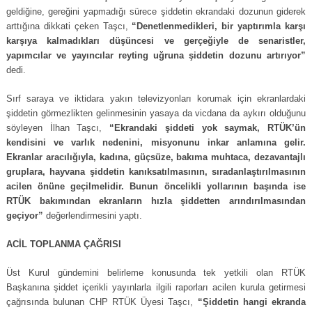
geldiğine, gereğini yapmadığı sürece şiddetin ekrandaki dozunun giderek
arttığına dikkati çeken Taşcı,
“Denetlenmedikleri, bir yaptırımla karşı
karşıya kalmadıkları düşüncesi ve gerçeğiyle de senaristler,
yapımcılar ve yayıncılar reyting uğruna şiddetin dozunu artırıyor”
dedi.
Sırf saraya ve iktidara yakın televizyonları korumak için ekranlardaki
şiddetin görmezlikten gelinmesinin yasaya da vicdana da aykırı olduğunu
söyleyen İlhan Taşcı,
“Ekrandaki şiddeti yok saymak, RTÜK’ün
kendisini ve varlık nedenini, misyonunu inkar anlamına gelir.
Ekranlar aracılığıyla, kadına, güçsüze, bakıma muhtaca, dezavantajlı
gruplara, hayvana şiddetin kanıksatılmasının, sıradanlaştırılmasının
acilen önüne geçilmelidir. Bunun öncelikli yollarının başında ise
RTÜK bakımından ekranların hızla şiddetten arındırılmasından
geçiyor”
değerlendirmesini yaptı.
ACİL TOPLANMA ÇAĞRISI
Üst Kurul gündemini belirleme konusunda tek yetkili olan RTÜK
Başkanına şiddet içerikli yayınlarla ilgili raporları acilen kurula getirmesi
çağrısında bulunan CHP RTÜK Üyesi Taşcı,
“Şiddetin hangi ekranda