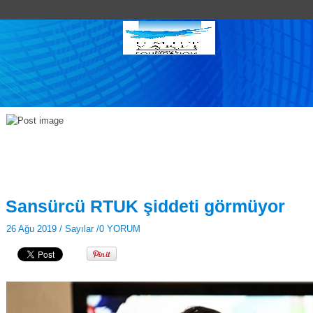
Sansürcü RTUK şiddeti görmüyor
26 Ağu 2019 /
Sayılar
/
0 YORUM