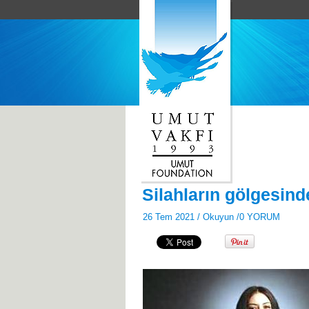
Silahların gölgesin
26 Tem 2021 /
Okuyun
/
0 YORUM