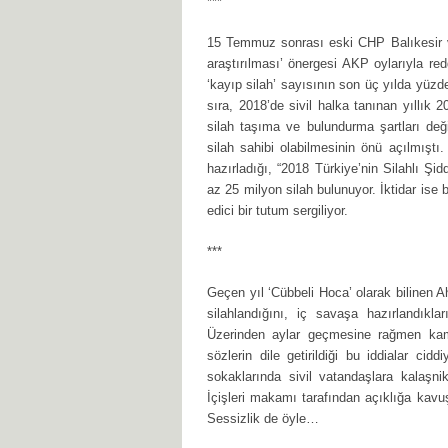
***
15 Temmuz sonrası eski CHP Balıkesir ve
araştırılması’ önergesi AKP oylarıyla red
‘kayıp silah’ sayısının son üç yılda yüzd
sıra, 2018’de sivil halka tanınan yıllık
silah taşıma ve bulundurma şartları değiş
silah sahibi olabilmesinin önü açılmıştı
hazırladığı, “2018 Türkiye’nin Silahlı Ş
az 25 milyon silah bulunuyor. İktidar ise 
edici bir tutum sergiliyor.
***
Geçen yıl ‘Cübbeli Hoca’ olarak bilinen 
silahlandığını, iç savaşa hazırlandıklar
Üzerinden aylar geçmesine rağmen kam
sözlerin dile getirildiği bu iddialar cid
sokaklarında sivil vatandaşlara kalaşnik
İçişleri makamı tarafından açıklığa kav
Sessizlik de öyle…