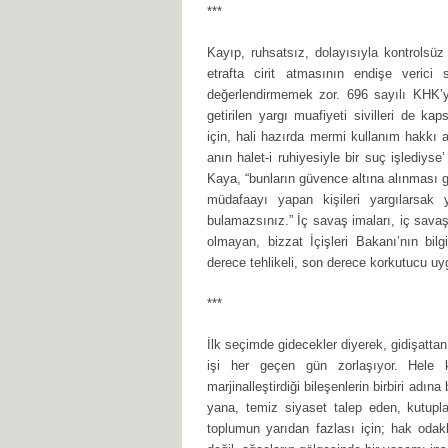
***
Kayıp, ruhsatsız, dolayısıyla kontrolsüz 
etrafta cirit atmasının endişe verici 
değerlendirmemek zor. 696 sayılı KHK’y
getirilen yargı muafiyeti sivilleri de k
için, hali hazırda mermi kullanım hakkı a
anın halet-i ruhiyesiyle bir suç işlediy
Kaya, “bunların güvence altına alınması g
müdafaayı yapan kişileri yargılarsak
bulamazsınız.” İç savaş imaları, iç savaşa
olmayan, bizzat İçişleri Bakanı’nın bilg
derece tehlikeli, son derece korkutucu 
***
İlk seçimde gidecekler diyerek, gidişatta
işi her geçen gün zorlaşıyor. Hele 
marjinalleştirdiği bileşenlerin birbiri adı
yana, temiz siyaset talep eden, kutup
toplumun yarıdan fazlası için; hak odaklı