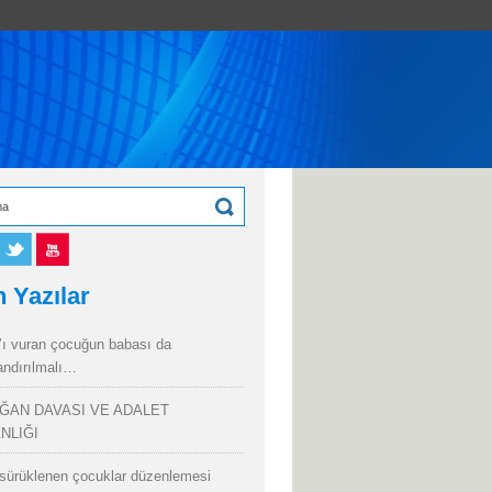
 Yazılar
’ı vuran çocuğun babası da
andırılmalı…
ĞAN DAVASI VE ADALET
NLIĞI
sürüklenen çocuklar düzenlemesi