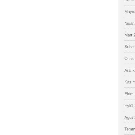
Mayıs
Nisan
Mart 
Şubat
Ocak 
Aralı
Kasım
Ekim 
Eylül
Ağust
Temm