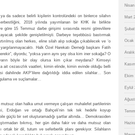
Nisan
ya da sadece belirli kişilerin kontrolündeki on binlerce silahın
Mart 
serbestliğini, 2018 yılında yayımlanan bir KHK ile birlikte
e göre 15 Temmuz darbe girişimi sırasında resmi görevlilere
Şubat
apsayacak şekilde genişletilmişti. Darbeye teşebbüsü bastırmak
Ocak 
rtırılmış olan herkes, eline silah alıp sokağa çıkabilecek ve ‘o
se’ yargılanmayacaktı. Halk Özel Harekatı Derneği başkanı Fatih
Aralı
erekir”, diyordu; “yoksa yarın aynı şey olsa kim iner sokağa? O
 yarın böyle bir olay olursa kim çıkar meydana? Kimseyi
Kasım
 ait cezasızlık vaatleri, kimin elinde, kimin evinde olduğu belli
isi dahilinde AKP’lilere dağıtıldığı iddia edilen silahlar… Son
Ekim 
uygulama ve suçlamalar…
Eylül
Ağust
n mutsuz olan halka umut vermeye çalışan muhalefet partilerinin
ki, Erdoğan ve ortağı Bahçeli’nin tek tek hedefe koyup
Temm
na bile güçlü bir set oluşturamadığı şartlar altında… Demokrasiden
laştırmadan bıkmış, her gün daha fakir ve daha mutsuz olan
Hazir
 ortak bir dil, tutum ve seferberlik planı gerekiyor. Silahların
Mayıs