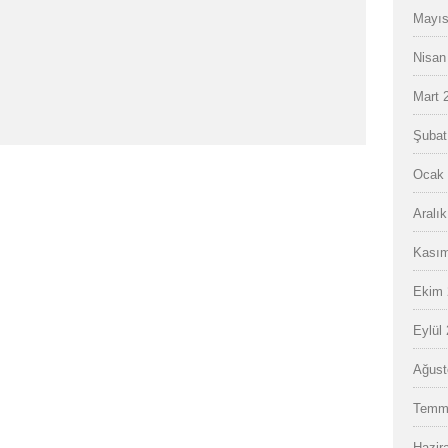
Mayıs
Nisan
Mart 
Şubat
Ocak 
Aralı
Kasım
Ekim 
Eylül
Ağust
Temm
Hazir