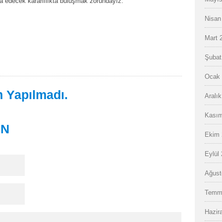
şa edecek kararlılıkta buluşmak zorundayız.
Nisan
Mart 
Şubat
Ocak 
 Yapılmadı.
Aralı
Kasım
IN
Ekim 
Eylül
Ağust
Temm
Hazir