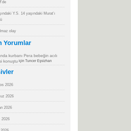
’de
şındaki Y.S. 14 yaşındaki Murat’ı
dü
almaz olay
n Yorumlar
da kurbanı Pera bebeğin acılı
i konuştu
için
Tuncer Eşsizhan
ivler
os 2026
uz 2026
an 2026
 2026
 2026