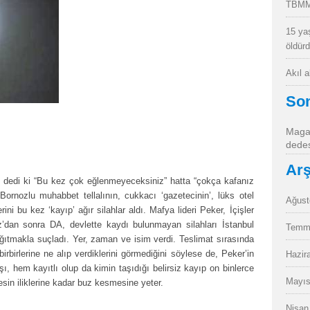
TBMM
15 ya
öldür
Akıl 
So
Magan
dedes
Arş
 dedi ki “Bu kez çok eğlenmeyeceksiniz” hatta “çokça kafanız
ornozlu muhabbet tellalının, cukkacı ‘gazetecinin’, lüks otel
Ağust
ni bu kez ‘kayıp’ ağır silahlar aldı. Mafya lideri Peker, İçişler
an sonra DA, devlette kaydı bulunmayan silahları İstanbul
Temm
ağıtmakla suçladı. Yer, zaman ve isim verdi. Teslimat sırasında
rbirlerine ne alıp verdiklerini görmediğini söylese de, Peker’in
Hazir
ışı, hem kayıtlı olup da kimin taşıdığı belirsiz kayıp on binlerce
Mayıs
kesin iliklerine kadar buz kesmesine yeter.
Nisan