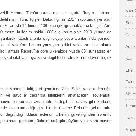
Mart 
kili Mehmet Tüm’ün ısrarla meclise taşıdığı ‘kayıp silahların
dedilmişti. Tüm, İçişleri Bakanlığı’nın 2017 raporunda yer alan
Şubat
e 720 artışla 14 binden 106 bine çıktığına dikkat çekmişti. Yanı
 200 mermi kullanım hakkı 1000’e çıkarılmış ve 2019 yılında da
Ocak 
tirilerek, ateşli silahla suç işleyip ceza alanların da yeniden
. Umut Vakfı’nın basına yansıyan şiddet vakalarını baz alarak
Aralı
iddet Haritası Raporu”na göre ülkemizde yüzde 85’i ruhsatsız en
bireysel silahlanmaya karşı değil tedbir almak, neredeyse teşvik
Kasım
Ekim 
Eylül
Ahmet Mahmut Ünlü, yurt genelinde 2 bin Selefi yanlısı derneğin
Ağust
ını ve savcılar çağırırsa bildiklerini anlatacağını söylemişti.
uoyu bu konuda aydınlatılmış değil. İç savaş gibi korkunç
Temm
diyetle ele alınmadığı gibi bir de üzerine Peker’in şehrin arka
of dağıtıldığı iddiası eklendi. Ülkenin güvenliğinden sorumlu
Hazir
uşturulması gereken şüpheler dağ gibi büyümeye devam ediyor.
Mayıs