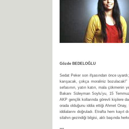
Gözde BEDELOĞLU
Sedat Peker son ifşasından önce uyardı;
karışacak, çokça moraliniz bozulacak!” B
sefasının, yatın katın, mala çökmenin yeri
Bakanı Süleyman Soylu’yu, 15 Temmuz’d
AKP gençlik kollarında görevli kişilere d
orada olduğunu iddia ettiği Ahmet Onay, bi
iddialarını doğruladı. Etrafta hem kayıt d
silahın gezindiği bilgisi, aklı başında her