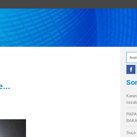
Son
de…
Karan
cezal
PAPA
BAKA
Suça 