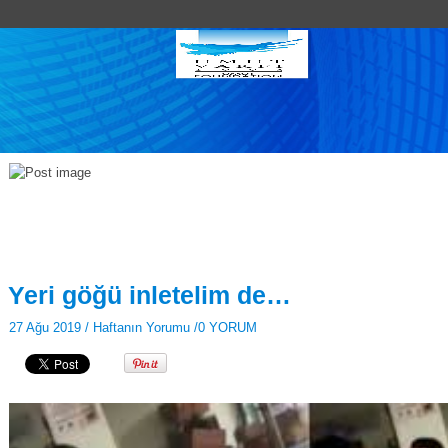
Yeri göğü inletelim de…
27 Ağu 2019 /
Haftanın Yorumu
/
0 YORUM