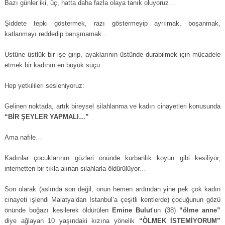
Bazı günler iki, üç, hatta daha fazla olaya tanık oluyoruz…
Şiddete tepki göstermek, razı göstermeyip ayrılmak, boşanmak,
katlanmayı reddedip barışmamak…
Üstüne üstlük bir işe girip, ayaklarının üstünde durabilmek için mücadele
etmek bir kadının en büyük suçu…
Hep yetkilileri sesleniyoruz:
Gelinen noktada, artık bireysel silahlanma ve kadın cinayetleri konusunda
“BİR ŞEYLER YAPMALI…”
Ama nafile…
Kadınlar çocuklarının gözleri önünde kurbanlık koyun gibi kesiliyor,
internetten bir tıkla alınan silahlarla öldürülüyor…
Son olarak (aslında son değil, onun hemen ardından yine pek çok kadın
cinayeti işlendi Malatya’dan İstanbul’a çeşitli kentlerde) çocuğunun gözü
önünde boğazı kesilerek öldürülen
Emine Bulut
’un (38)
“ölme anne”
diye ağlayan 10 yaşındaki kızına yönelik
“ÖLMEK İSTEMİYORUM”