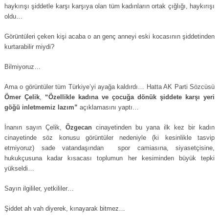
haykırışı şiddetle karşı karşıya olan tüm kadınların ortak çığlığı, haykırışı
oldu…
Görüntüleri çeken kişi acaba o an genç anneyi eski kocasının şiddetinden
kurtarabilir miydi?
Bilmiyoruz…
Ama o görüntüler tüm Türkiye’yi ayağa kaldırdı… Hatta AK Parti Sözcüsü
Ömer Çelik
,
“Özellikle kadına ve çocuğa dönük şiddete karşı yeri
göğü inletmemiz lazım”
açıklamasını yaptı…
İnanın sayın Çelik,
Özgecan
cinayetinden bu yana ilk kez bir kadın
cinayetinde söz konusu görüntüler nedeniyle (ki kesinlikle tasvip
etmiyoruz) sade vatandaşından spor camiasına, siyasetçisine,
hukukçusuna kadar kısacası toplumun her kesiminden büyük tepki
yükseldi…
Sayın ilgililer, yetkililer…
Şiddet ah vah diyerek, kınayarak bitmez…