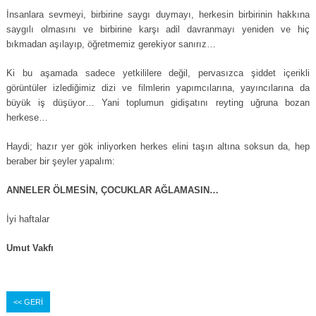
İnsanlara sevmeyi, birbirine saygı duymayı, herkesin birbirinin hakkına
saygılı olmasını ve birbirine karşı adil davranmayı yeniden ve hiç
bıkmadan aşılayıp, öğretmemiz gerekiyor sanırız…
Ki bu aşamada sadece yetkililere değil, pervasızca şiddet içerikli
görüntüler izlediğimiz dizi ve filmlerin yapımcılarına, yayıncılarına da
büyük iş düşüyor… Yani toplumun gidişatını reyting uğruna bozan
herkese…
Haydi; hazır yer gök inliyorken herkes elini taşın altına soksun da, hep
beraber bir şeyler yapalım:
ANNELER ÖLMESİN, ÇOCUKLAR AĞLAMASIN…
İyi haftalar
Umut Vakfı
<< GERİ