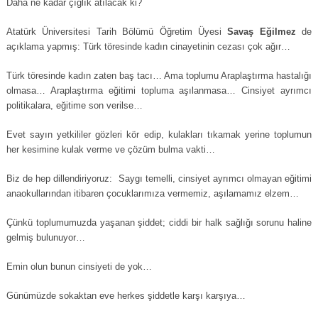
Daha ne kadar çığlık atılacak ki?
Atatürk Üniversitesi Tarih Bölümü Öğretim Üyesi
Savaş Eğilmez
de
açıklama yapmış: Türk töresinde kadın cinayetinin cezası çok ağır…
Türk töresinde kadın zaten baş tacı… Ama toplumu Araplaştırma hastalığı
olmasa… Araplaştırma eğitimi topluma aşılanmasa… Cinsiyet ayrımcı
politikalara, eğitime son verilse…
Evet sayın yetkililer gözleri kör edip, kulakları tıkamak yerine toplumun
her kesimine kulak verme ve çözüm bulma vakti…
Biz de hep dillendiriyoruz: Saygı temelli, cinsiyet ayrımcı olmayan eğitimi
anaokullarından itibaren çocuklarımıza vermemiz, aşılamamız elzem…
Çünkü toplumumuzda yaşanan şiddet; ciddi bir halk sağlığı sorunu haline
gelmiş bulunuyor…
Emin olun bunun cinsiyeti de yok…
Günümüzde sokaktan eve herkes şiddetle karşı karşıya…