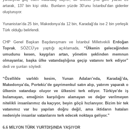
artarak, 137 bin kişi oldu. Bunların yüzde 30’unu İstanbul’dan gidenler
oluşturuyor.
Yunanistan’da 25 bin, Makedonya’da 12 bin, Karadağ’da ise 2 bin yerleşik
Türk olduğu belirlendi.
CHP Genel Başkan Başdanışmanı ve İstanbul Milletvekili
Erdoğan
Toprak
, SÖZCÜ’ye yaptığı açıklamada,
“Ülkenin geleceğinden
umudunu kesen, kaygıları artan, yönetim şeklinden memnun
olmayanlar, başka ülke vatandaşlığına geçip vatanını terk ediyor”
dedi ve şunları söyledi:
“Özellikle varlıklı kesim, Yunan Adaları’nda, Karadağ’da,
Makedonya’da, Portekiz’de gayrimenkul satın alıp, yatırım yaparak o
ülkenin vatandaşı oluyor ve ülkesini terk ediyor. Türkiye’de iş
bulamayan, emeğinin karşılığını alamayan ve değer verilmeyen
nitelikli insanlarımız da kaçıyor, beyin göçü hızlanıyor. Bizim bir tek
vatanımız var bu yapılan doğru değil, ama iktidarın hataları
nedeniyle insanlar vatanlarını terk edecek noktaya geliyor.”
6.6 MİLYON TÜRK YURTDIŞINDA YAŞIYOR