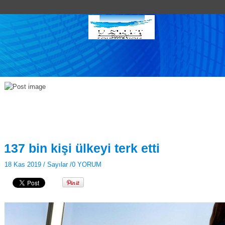
137 bin kişi ülkeyi terk etti
18 Kas 2019 /
Sayılar
/
0 YORUM