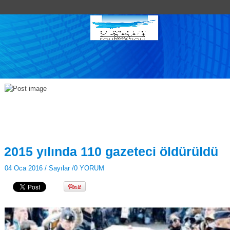
2015 yılında 110 gazeteci öldürüldü
04 Oca 2016 /
Sayılar
/
0 YORUM