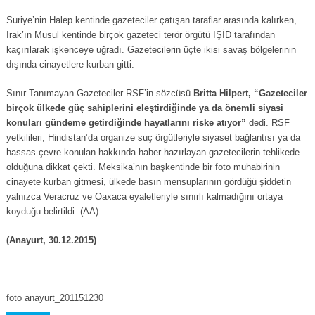
Suriye’nin Halep kentinde gazeteciler çatışan taraflar arasında kalırken,
Irak’ın Musul kentinde birçok gazeteci terör örgütü IŞİD tarafından
kaçırılarak işkenceye uğradı. Gazetecilerin üçte ikisi savaş bölgelerinin
dışında cinayetlere kurban gitti.
Sınır Tanımayan Gazeteciler RSF’in sözcüsü
Britta Hilpert, “Gazeteciler
birçok ülkede güç sahiplerini eleştirdiğinde ya da önemli siyasi
konuları gündeme getirdiğinde hayatlarını riske atıyor”
dedi. RSF
yetkilileri, Hindistan’da organize suç örgütleriyle siyaset bağlantısı ya da
hassas çevre konulan hakkında haber hazırlayan gazetecilerin tehlikede
olduğuna dikkat çekti. Meksika’nın başkentinde bir foto muhabirinin
cinayete kurban gitmesi, ülkede basın mensuplarının gördüğü şiddetin
yalnızca Veracruz ve Oaxaca eyaletleriyle sınırlı kalmadığını ortaya
koyduğu belirtildi. (AA)
(Anayurt, 30.12.2015)
foto anayurt_201151230