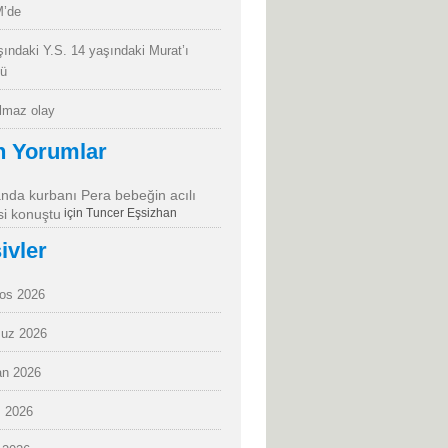
’de
şındaki Y.S. 14 yaşındaki Murat’ı
dü
almaz olay
n Yorumlar
da kurbanı Pera bebeğin acılı
i konuştu
için
Tuncer Eşsizhan
ivler
os 2026
uz 2026
an 2026
 2026