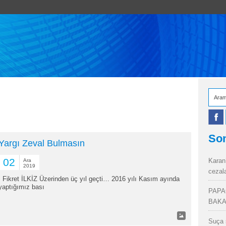
Son
Yargı Zeval Bulmasın
02
Karan
Ara
2019
cezal
Fikret İLKİZ Üzerinden üç yıl geçti… 2016 yılı Kasım ayında
yaptığımız bası
PAPA
BAKA
Suça 