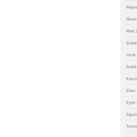
Mayıs
Nisan
Mart 
Şubat
Ocak 
Aralı
Kasım
Ekim 
Eylül
Ağust
Temm