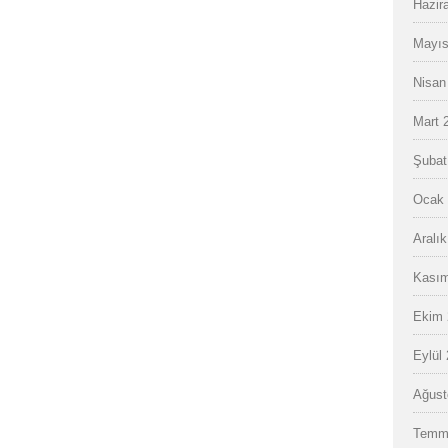
Hazir
Mayıs
Nisan
Mart 
Şubat
Ocak 
Aralı
Kasım
Ekim 
Eylül
Ağust
Temm