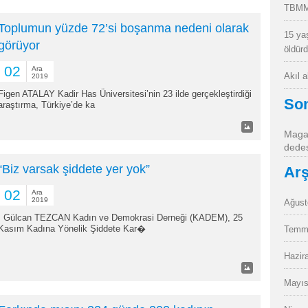
TBMM
Toplumun yüzde 72’si boşanma nedeni olarak
15 ya
görüyor
öldür
02
Ara
Akıl 
2019
Figen ATALAY Kadir Has Üniversitesi’nin 23 ilde gerçekleştirdiği
So
araştırma, Türkiye’de ka
Magan
dedes
“Biz varsak şiddete yer yok”
Arş
02
Ara
2019
Ağust
Gülcan TEZCAN Kadın ve Demokrasi Derneği (KADEM), 25
Kasım Kadına Yönelik Şiddete Kar�
Temm
Hazir
Mayıs