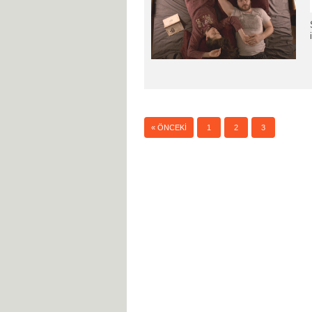
4
« ÖNCEKI
1
2
3