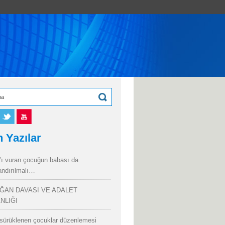
 Yazılar
’ı vuran çocuğun babası da
andırılmalı…
ĞAN DAVASI VE ADALET
NLIĞI
sürüklenen çocuklar düzenlemesi