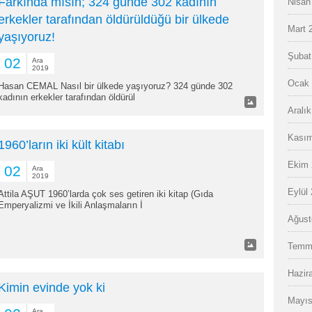
Farkında mısın; 324 günde 302 kadının
Nisan
erkekler tarafından öldürüldüğü bir ülkede
Mart 
yaşıyoruz!
Şubat
02
Ara
2019
Ocak 
Hasan CEMAL Nasıl bir ülkede yaşıyoruz? 324 günde 302
kadının erkekler tarafından öldürül
Aralı
Kasım
1960’ların iki kült kitabı
Ekim 
02
Ara
2019
Eylül
Attila AŞUT 1960’larda çok ses getiren iki kitap (Gıda
Emperyalizmi ve İkili Anlaşmaların İ
Ağust
Temm
Hazir
Kimin evinde yok ki
Mayıs
Ara