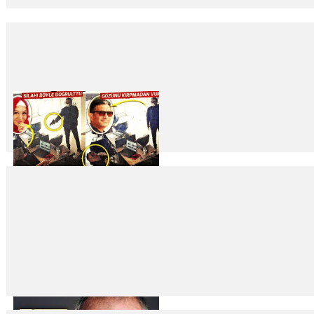
“Teknolojik bağımlılık ders başarılarını etkiliyor”
22
Oca
2024
Çocukların karnesinin kötü gelmesinin en büyük sebeplerinin başında tek
Yargıtay’dan katile, olay yerinden gitmedi indirimi!
22
Oca
2024
Manisa’da bir kadını katleden katile müebbet hapis cezası verildi. Ancak