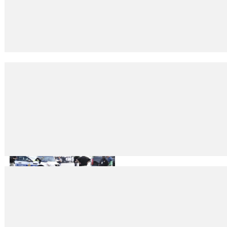
Anayasa Madde 83 ve Dokunulmazlık
15
Oca
2024
Fikret İLKİZ Anayasanın 83. Maddesinin ne olduğunu anlatmaya gerek y