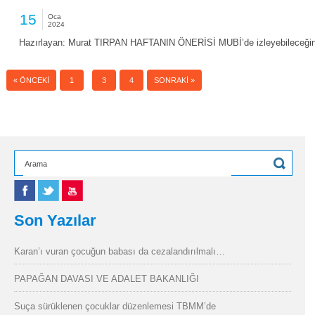
15
Oca
2024
Hazırlayan: Murat TIRPAN HAFTANIN ÖNERİSİ MUBİ’de izleyebileceğin
2
« ÖNCEKI
1
3
4
SONRAKI »
Son Yazılar
Karan’ı vuran çocuğun babası da cezalandırılmalı…
PAPAĞAN DAVASI VE ADALET BAKANLIĞI
Suça sürüklenen çocuklar düzenlemesi TBMM’de