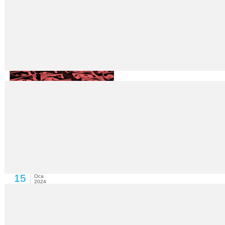
Salonlar 2024’ te dolmayı bekliyor
22
Oca
2024
Yeni yılın sinema takvimi belli olmaya başladı. 2023’ün ilk yarısından so
Melek Nur…
15
Oca
2024
Gencecik, masum bir genç kız… Bir arkadaş kurbanı mı diyelim, bir katili