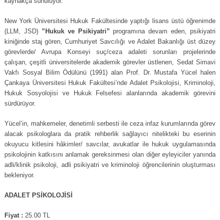
kaynakça sunuluyor.
New York Üniversitesi Hukuk Fakültesinde yaptığı lisans üstü öğrenimde
(LLM, JSD)
”Hukuk ve Psikiyatri”
programına devam eden, psikiyatri
kiniğinde staj gören, Cumhuriyet Savcılığı ve Adalet Bakanlığı üst düzey
görevlerde/ Avrupa Konseyi suç/ceza adaleti sorunları projelerinde
çalışan, çeşitli üniversitelerde akademik görevler üstlenen, Sedat Simavi
Vakfı Sosyal Bilim Ödülünü (1991) alan Prof. Dr. Mustafa Yücel halen
Çankaya Üniversitesi Hukuk Fakültesi’nde Adalet Psikolojisi, Kriminoloji,
Hukuk Sosyolojisi ve Hukuk Felsefesi alanlarında akademik görevini
sürdürüyor.
Yücel’in, mahkemeler, denetimli serbesti ile ceza infaz kurumlarında görev
alacak psikologlara da pratik rehberlik sağlayıcı nitelikteki bu eserinin
okuyucu kitlesini hâkimler/ savcılar, avukatlar ile hukuk uygulamasında
psikolojinin katkısını anlamak gereksinmesi olan diğer eyleyiciler yanında
adli/klinik psikoloji, adli psikiyatri ve kriminoloji öğrencilerinin oluşturması
bekleniyor.
ADALET PSİKOLOJİSİ
Fiyat :
25.00 TL