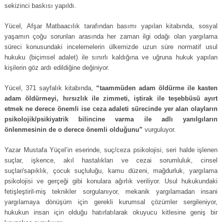
sekizinci baskısı yapıldı.
Yücel, Afşar Matbaacılık tarafından basımı yapılan kitabında, sosyal
yaşamın çoğu sorunları arasında her zaman ilgi odağı olan yargılama
süreci konusundaki incelemelerin ülkemizde uzun süre normatif usul
hukuku (biçimsel adalet) ile sınırlı kaldığına ve uğruna hukuk yapılan
kişilerin göz ardı edildiğine değiniyor.
Yücel, 371 sayfalık kitabında,
“taammüden adam öldürme ile kasten
adam öldürmeyi, hırsızlık ile zimmeti, iştirak ile teşebbüsü ayırt
etmek ne derece önemli ise ceza adaleti sürecinde yer alan olayların
psikolojik/psikiyatrik bilincine varma ile adlı yanılgıların
önlenmesinin de o derece önemli olduğunu”
vurguluyor.
Yazar Mustafa Yüçel’in eserinde, suç/ceza psikolojisi, seri halde işlenen
suçlar, işkence, akıl hastalıkları ve cezai sorumluluk, cinsel
suçlar/sapıklık, çocuk suçluluğu, kamu düzeni, mağdurluk, yargılama
psikolojisi ve gerçeği gibi konulara ağırlık veriliyor. Usul hukukundaki
fetişleştiril-miş teknikler sorgulanıyor, mekanik yargılamadan insani
yargılamaya dönüşüm için gerekli kurumsal çözümler sergileniyor,
hukukun insan için olduğu hatırlatılarak okuyucu kitlesine geniş bir