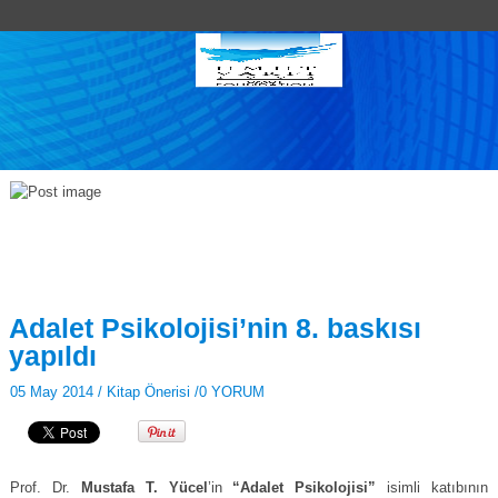
Adalet Psikolojisi’nin 8. baskısı
yapıldı
05 May 2014 /
Kitap Önerisi
/
0 YORUM
Prof. Dr.
Mustafa T. Yücel
’in
“Adalet Psikolojisi”
isimli katıbının