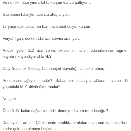
Ve ne hikmetse yine silahta kurşun var ve patlıyor…
Gazetenin tabiriyle tabanca ateş alıyor…
17 yaşındaki ablasının karnına isabet ediyor kurşun…
Feryat figan, derken 112 acil servisi aranıyor…
Ancak gelen 112 acil servis ekiplerinin tüm müdahalelerine rağmen
hayatını kaybediyor abla
H.Y.
Olay Susurluk Nöbetçi Cumhuriyet Savcılığı’na intikal etmiş…
Anne-baba ağlıyor mudur? Babasının silahıyla ablasını vuran 13
yaşındaki M.Y. dövünüyor mudur?
Ne çare…
Ölen öldü, kalan sağlar bizimdir, demeye devam mı edeceğiz?
Demeyelim artık… Çünkü evde ortalıkta bırakılan silah son zamanlarda o
kadar çok can almaya başladı ki…