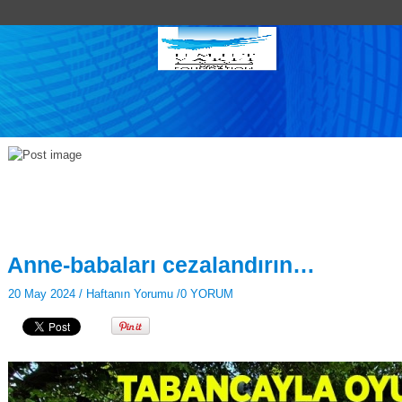
Anne-babaları cezalandırın…
20 May 2024 /
Haftanın Yorumu
/
0 YORUM