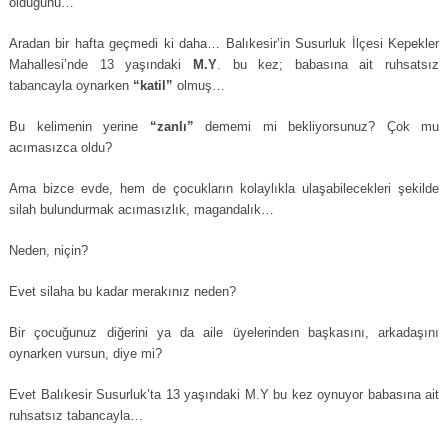
olduğunu…
Aradan bir hafta geçmedi ki daha… Balıkesir’in Susurluk İlçesi Kepekler
Mahallesi’nde 13 yaşındaki
M.Y
. bu kez; babasına ait ruhsatsız
tabancayla oynarken
“katil”
olmuş…
Bu kelimenin yerine
“zanlı”
dememi mi bekliyorsunuz? Çok mu
acımasızca oldu?
Ama bizce evde, hem de çocukların kolaylıkla ulaşabilecekleri şekilde
silah bulundurmak acımasızlık, magandalık…
Neden, niçin?
Evet silaha bu kadar merakınız neden?
Bir çocuğunuz diğerini ya da aile üyelerinden başkasını, arkadaşını
oynarken vursun, diye mi?
Evet Balıkesir Susurluk’ta 13 yaşındaki M.Y bu kez oynuyor babasına ait
ruhsatsız tabancayla…