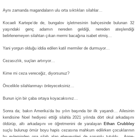
Aynı zamanda magandaların ulu orta sıktıkları silahlar…
Kocaeli Kartepe’de de, bungalov işletmesinin bahçesinde bulunan 32
yaşındaki genç adamın nereden geldiği, nereden ateşlendiği
belirlenemeyen silahtan çıkan mermi bacağına isabet etmiş…
Yani yorgun olduğu iddia edilen katil mermiler de durmuyor…
Cezasızlık, suçları artırıyor…
Kime mi ceza vereceğiz, diyorsunuz?
Öncelikle silahlanmayı önleyeceksiniz…
Bunun için bir çaba ortaya koyacaksınız…
Sonra da; bakın Amerika’da bu yılın başında bir ilk yaşandı… Ailesinin
kendisine Noel hediyesi ettiği silahla 2021 yılında dört okul arkadaşını
öldürüp, altı arkadaşını ve öğretmenini de yaralayan
Ethan Crubbley
suçlu bulunup ömür boyu hapis cezasına mahkum edilirken çocuklarının
bu eyleminden ona silah alan ebeveynleri de sorumlu tutuldu… Anne-