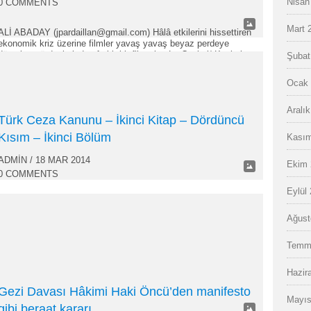
Nisan
0 COMMENTS
Mart 
ALİ ABADAY (jpardaillan@gmail.com) Hâlâ etkilerini hissettiren
ekonomik kriz üzerine filmler yavaş yavaş beyaz perdeye
düşerken türdeşlerinden farklı bir film olan Le Capital/ Kapital,
Şubat
ünlü yönetmen Costa Gavras’ın imzasıyla sinemalara geliyor.
Costa Gavras yıllar içinde çektiği Missing/ Kayıp, Etat De
Ocak 
Siege/ Sıkıyönetim, Z/ Ölümsüz gibi filmlerle ustalığını kabul
ettirmiş bir yönetmen olarak bu sefer kapitalizmi bir bankanın…
Aralı
Türk Ceza Kanunu – İkinci Kitap – Dördüncü
Kısım – İkinci Bölüm
Kasım
ADMIN
/ 18 MAR 2014
Ekim 
0 COMMENTS
Eylül
TÜRK CEZA KANUNU Kanun No. 5237 Kabul Tarihi : 26.9.2004
İKİNCİ KİTAP Özel HükümlerDÖRDÜNCÜ KISIM Millete ve
Ağust
Devlete Karşı Suçlar ve Son Hükümler İKİNCİ BÖLÜM Adliyeye
Karşı Suçlar Suçluyu kayırma MADDE 283. – (1) Suç işleyen
Temm
bir kişiye araştırma, yakalanma, tutuklanma veya hükmün
infazından kurtulması için imkân sağlayan kimse, altı aydan
beş yıla kadar hapis…
Hazir
Gezi Davası Hâkimi Haki Öncü’den manifesto
Mayıs
gibi beraat kararı