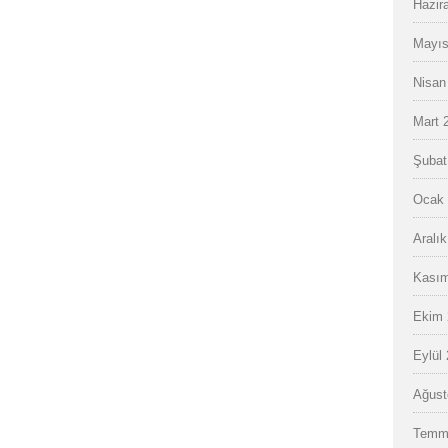
Hazir
Mayıs
Nisan
Mart 
Şubat
Ocak 
Aralı
Kasım
Ekim 
Eylül
Ağust
Temm