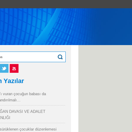
 Yazılar
’ı vuran çocuğun babası da
andırılmalı…
ĞAN DAVASI VE ADALET
NLIĞI
sürüklenen çocuklar düzenlemesi