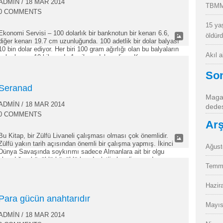
ADMIN
/ 18 MAR 2014
TBMM
0 COMMENTS
15 ya
Ekonomi Servisi – 100 dolarlık bir banknotun bir kenarı 6.6,
öldür
diğer kenarı 19.7 cm uzunluğunda. 100 adetlik bir dolar balyası
10 bin dolar ediyor. Her biri 100 gram ağırlığı olan bu balyaların
Akıl 
kaba hesap 10 kilosu da 1 milyon dolar ediyor. Kısaca
milyonlarca doları taşımak için “alın teri” akıtmak gerekiyor. Bu
bakımdan evde birkaç yüz…
So
Seranad
Magan
ADMIN
/ 18 MAR 2014
dedes
0 COMMENTS
Arş
Bu Kitap, bir Zülfü Livaneli çalışması olması çok önemlidir.
Zülfü yakın tarih açısından önemli bir çalışma yapmış. İkinci
Ağust
Dünya Savaşında soykırımı sadece Almanlara ait bir olgu
olmadığını büyüklü küçüklü her devlet’in kendi çapında
Temm
soykırımına katkı sunduğunu ortaya sermiş. Yahudi katliamının
bir Alman katliamı olarak görülse de ona gizli açık destek
verenler o katliamın suç ortakları…
Hazir
Para gücün anahtarıdır
Mayıs
ADMIN
/ 18 MAR 2014