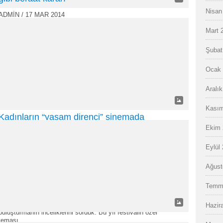
Nisan
ADMIN
/ 17 MAR 2014
0 COMMENTS
Mart 
Taksim Gezi Parkı düzenlemesine karşı İstanbul’da başlayıp
Şubat
geçen Haziran ayında Denizli’ye de sıçrayan olaylarda açılan
davada hâkim manifesto gibi yazdığı bir kararla beraat verdi.
Ocak 
Denizli 7. Asliye Ceza Mahkemesi’ndeki, 9 sanığın tutuksuz
yargılandığı davada hâkim Haki Öncü, ‘ileri demokrasi’den
Muhsin Yazıcıoğlu’na, Erdal Eren’den Berkin Elvan’a, Nazım
Aralı
Hikmet’ten Sabahattin Ali’ye kadar bir çok olayla ilgili
değerlendirme…
Kasım
Kadınların “yaşam direnci” sinemada
Ekim 
ADMIN
/ 17 MAR 2014
0 COMMENTS
Eylül
Suncem KOÇER İstanbul 12. Uluslararası Gezici Filmmor
Ağust
Kadın Filmleri Festivali 15 Mart’ta İstanbul’da başladı. Festival
seçkisi 6 Nisan’da Mersin’de, 12-13 Nisan’da Adana’da ve 19-20
Temm
Nisan’da Bodrum’da seyircisiyle buluşacak. Festivalin
Koordinatörü Melek Özman‘a Filmmor’un bu yılki temasını, film
seçkisini ve 12 yıldır feminist ve bağımsız bir festivali seyirciyle
Hazir
buluşturmanın inceliklerini sorduk. Bu yıl festivalin özel
teması…