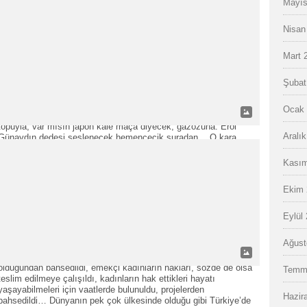
Mayıs
Berkin
Nisan
ADMIN
/ 17 MAR 2014
0 COMMENTS
Mart 
Yılmaz ÖZDİL Dünya güzelimiz Keriman Halis Ece
Şubat
karşılayacak Feriköy’ün kapısında Berkin‘i… Hoş geldin yavrum
diyecek, sarılacak okuldan gelir gibi, annelik edecek ona. Ali
Ocak 
Sami Yen amcası koşacak nefes nefese, koltuk altında futbol
topuyla, var mısın japon kale maça diyecek, gazozuna. Erol
Aralı
Günaydın dedesi seslenecek hemencecik şuradan… O kara
kaşlı güzel yüzünü güldürebilmek için, ayı yogi…
Kasım
Türk ve Dünya kadının derdi şiddet…
Ekim 
ADMIN
/ 11 MAR 2014
0 COMMENTS
Eylül
Bir 8 Mart Dünya Emekçi Kadınlar Günü’nü daha geride
Ağust
bıraktık… Tüm dünyada düzenlenen etkinliklerde, kadın
haklarından, onların ne kadar fedakâr, cefakâr ve kutsal
olduğundan bahsedildi, emekçi kadınların hakları, sözde de olsa
Temm
teslim edilmeye çalışıldı, kadınların hak ettikleri hayatı
yaşayabilmeleri için vaatlerde bulunuldu, projelerden
Hazir
bahsedildi… Dünyanın pek çok ülkesinde olduğu gibi Türkiye’de