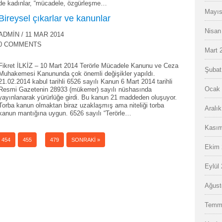
de kadınlar, “mücadele, özgürleşme…
Mayıs
Bireysel çıkarlar ve kanunlar
Nisan
ADMIN
/ 11 MAR 2014
0 COMMENTS
Mart 
Fikret İLKİZ – 10 Mart 2014 Terörle Mücadele Kanunu ve Ceza
Şubat
Muhakemesi Kanununda çok önemli değişikler yapıldı.
21.02.2014 kabul tarihli 6526 sayılı Kanun 6 Mart 2014 tarihli
Ocak 
Resmi Gazetenin 28933 (mükerrer) sayılı nüshasında
yayınlanarak yürürlüğe girdi. Bu kanun 21 maddeden oluşuyor.
Torba kanun olmaktan biraz uzaklaşmış ama niteliği torba
Aralı
kanun mantığına uygun. 6526 sayılı “Terörle…
Kasım
…
454
455
479
SONRAKI »
Ekim 
Eylül
Ağust
Temm