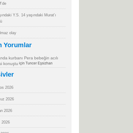
’de
şındaki Y.S. 14 yaşındaki Murat’ı
dü
almaz olay
n Yorumlar
da kurbanı Pera bebeğin acılı
i konuştu
için
Tuncer Eşsizhan
ivler
os 2026
uz 2026
an 2026
 2026