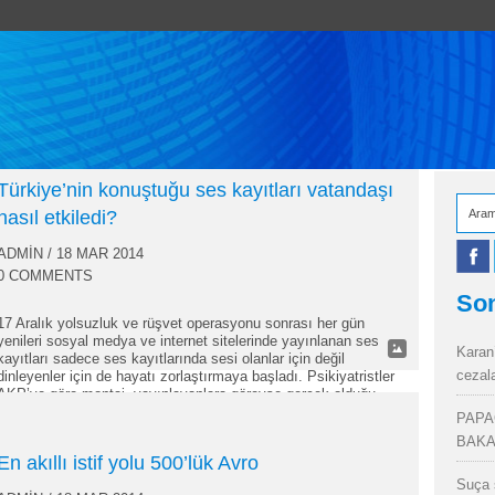
Türkiye’nin konuştuğu ses kayıtları vatandaşı
nasıl etkiledi?
ADMIN
/ 18 MAR 2014
0 COMMENTS
Son
17 Aralık yolsuzluk ve rüşvet operasyonu sonrası her gün
yenileri sosyal medya ve internet sitelerinde yayınlanan ses
Karan
kayıtları sadece ses kayıtlarında sesi olanlar için değil
cezal
dinleyenler için de hayatı zorlaştırmaya başladı. Psikiyatristler
AKP’ye göre montaj, yayınlayanlara göreyse gerçek olduğu
iddia edilen bu kayıtlarla ortaya çıkan bilgilerin dinleyenlere ağır
PAPA
geldiğini dile getiriyor. Wall Street Journal’dan Ayşegül…
BAKA
En akıllı istif yolu 500’lük Avro
Suça 