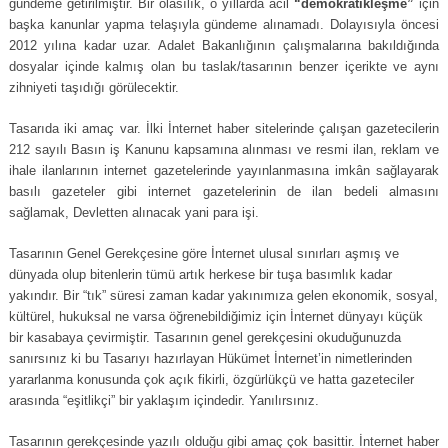
gündeme getirilmiştir. Bir olasılık, o yıllarda acil
“demokratikleşme”
için
başka kanunlar yapma telaşıyla gündeme alınamadı. Dolayısıyla öncesi
2012 yılına kadar uzar. Adalet Bakanlığının çalışmalarına bakıldığında
dosyalar içinde kalmış olan bu taslak/tasarının benzer içerikte ve aynı
zihniyeti taşıdığı görülecektir.
Tasarıda iki amaç var. İlki İnternet haber sitelerinde çalışan gazetecilerin
212 sayılı Basın iş Kanunu kapsamına alınması ve resmi ilan, reklam ve
ihale ilanlarının internet gazetelerinde yayınlanmasına imkân sağlayarak
basılı gazeteler gibi internet gazetelerinin de ilan bedeli almasını
sağlamak, Devletten alınacak yani para işi.
Tasarının Genel Gerekçesine göre İnternet ulusal sınırları aşmış ve
dünyada olup bitenlerin tümü artık herkese bir tuşa basımlık kadar
yakındır. Bir “tık” süresi zaman kadar yakınımıza gelen ekonomik, sosyal,
kültürel, hukuksal ne varsa öğrenebildiğimiz için İnternet dünyayı küçük
bir kasabaya çevirmiştir. Tasarının genel gerekçesini okuduğunuzda
sanırsınız ki bu Tasarıyı hazırlayan Hükümet İnternet’in nimetlerinden
yararlanma konusunda çok açık fikirli, özgürlükçü ve hatta gazeteciler
arasında “eşitlikçi” bir yaklaşım içindedir. Yanılırsınız.
Tasarının gerekçesinde yazılı olduğu gibi amaç çok basittir. İnternet haber