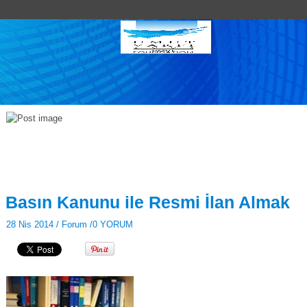
Basın Kanunu ile Resmi İlan Almak
28 Nis 2014 /
Forum
/
0 YORUM