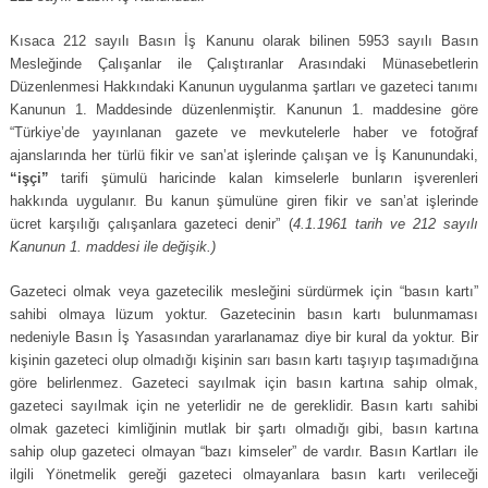
Kısaca 212 sayılı Basın İş Kanunu olarak bilinen 5953 sayılı Basın
Mesleğinde Çalışanlar ile Çalıştıranlar Arasındaki Münasebetlerin
Düzenlenmesi Hakkındaki Kanunun uygulanma şartları ve gazeteci tanımı
Kanunun 1. Maddesinde düzenlenmiştir. Kanunun 1. maddesine göre
“Türkiye’de yayınlanan gazete ve mevkutelerle haber ve fotoğraf
ajanslarında her türlü fikir ve san’at işlerinde çalışan ve İş Kanunundaki,
“işçi”
tarifi şümulü haricinde kalan kimselerle bunların işverenleri
hakkında uygulanır. Bu kanun şümulüne giren fikir ve san’at işlerinde
ücret karşılığı çalışanlara gazeteci denir” (
4.1.1961 tarih ve 212 sayılı
Kanunun 1. maddesi ile değişik.)
Gazeteci olmak veya gazetecilik mesleğini sürdürmek için “basın kartı”
sahibi olmaya lüzum yoktur. Gazetecinin basın kartı bulunmaması
nedeniyle Basın İş Yasasından yararlanamaz diye bir kural da yoktur. Bir
kişinin gazeteci olup olmadığı kişinin sarı basın kartı taşıyıp taşımadığına
göre belirlenmez. Gazeteci sayılmak için basın kartına sahip olmak,
gazeteci sayılmak için ne yeterlidir ne de gereklidir. Basın kartı sahibi
olmak gazeteci kimliğinin mutlak bir şartı olmadığı gibi, basın kartına
sahip olup gazeteci olmayan “bazı kimseler” de vardır. Basın Kartları ile
ilgili Yönetmelik gereği gazeteci olmayanlara basın kartı verileceği