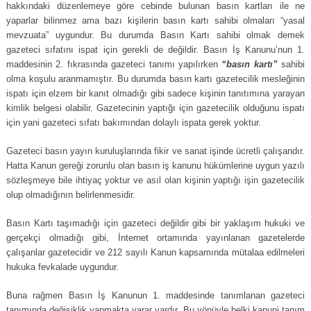
hakkındaki düzenlemeye göre cebinde bulunan basın kartları ile ne
yaparlar bilinmez ama bazı kişilerin basın kartı sahibi olmaları “yasal
mevzuata” uygundur. Bu durumda Basın Kartı sahibi olmak demek
gazeteci sıfatını ispat için gerekli de değildir. Basın İş Kanunu’nun 1.
maddesinin 2. fıkrasında gazeteci tanımı yapılırken
“basın kartı”
sahibi
olma koşulu aranmamıştır. Bu durumda basın kartı gazetecilik mesleğinin
ispatı için elzem bir kanıt olmadığı gibi sadece kişinin tanıtımına yarayan
kimlik belgesi olabilir. Gazetecinin yaptığı için gazetecilik olduğunu ispatı
için yani gazeteci sıfatı bakımından dolaylı ispata gerek yoktur.
Gazeteci basın yayın kuruluşlarında fikir ve sanat işinde ücretli çalışandır.
Hatta Kanun gereği zorunlu olan basın iş kanunu hükümlerine uygun yazılı
sözleşmeye bile ihtiyaç yoktur ve asıl olan kişinin yaptığı işin gazetecilik
olup olmadığının belirlenmesidir.
Basın Kartı taşımadığı için gazeteci değildir gibi bir yaklaşım hukuki ve
gerçekçi olmadığı gibi, İnternet ortamında yayınlanan gazetelerde
çalışanlar gazetecidir ve 212 sayılı Kanun kapsamında mütalaa edilmeleri
hukuka fevkalade uygundur.
Buna rağmen Basın İş Kanunun 1. maddesinde tanımlanan gazeteci
tanımında değişiklik yapmakta yarar vardır. Bu yönüyle belki kanuni tanım