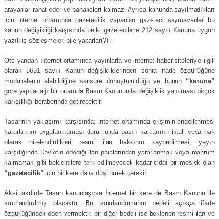
arayanlar rahat eder ve bahaneleri kalmaz. Ayrıca kanunda sayılmadıkları
için internet ortamında gazetecilik yapanları gazeteci saymayanlar bu
kanun değişikliği karşısında belki gazetecilerle 212 sayılı Kanuna uygun
yazılı iş sözleşmeleri bile yaparlar(?)…
Öte yandan İnternet ortamında yayınlarla ve internet haber siteleriyle ilgili
olarak 5651 sayılı Kanun değişikliklerinden sonra ifade özgürlüğüne
müdahalenin alabildiğine sansüre dönüştürüldüğü ve bunun
“kanuna”
göre yapılacağı bir ortamda Basın Kanununda değişiklik yapılması birçok
karışıklığı beraberinde getirecektir.
Tasarının yaklaşımı karşısında; internet ortamında erişimin engellenmesi
kararlarının uygulanmaması durumunda basın kartlarının iptali veya hak
olarak nitelendirdikleri resmi ilan hakkının kaybedilmesi, yayın
karşılığında Devletin ödediği ilan paralarından yararlanmak veya mahrum
kalmamak gibi beklentilere terk edilmeyecek kadar ciddi bir meslek olan
“gazetecilik”
için bir kere daha düşünmek gerekir.
Aksi takdirde Tasarı kanunlaşırsa İnternet bir kere de Basın Kanunu ile
sınırlandırılmış olacaktır. Bu sınırlandırmanın bedeli açıkça ifade
özgürlüğünden öden vermektir. bir diğer bedeli ise beklenen resmi ilan ve