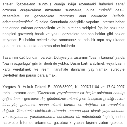
siteleri
“gazetelerin sunmuş olduğu kâğıt üzerindeki haberleri sanal
ortamda okuyucuların hizmetine sunmakta, buna mukabil basılı
gazetelere ve gazetecilere tanınmış olan haklardan istifade
edememektedirler”.
O halde Kanunlarda değişiklik yapalım. İnternet haber
sitelerinde çalışan gazetecilerin ve bu sitelerin sahipleri (galiba bazı site
sahipleri gazeteci) basılı ve yazılı gazetelere tanınan haklar gibi haklar
istiyorlar. Bu haklar nelerdir diye sorarsanız aslında bir arpa boyu kadar
gazetecilere kanunla tanınmış olan haklardır.
Tasarının özü bundan ibarettir. Dolayısıyla tasarının “basın kanunu” ya da
“basın özgürlüğü” gibi bir derdi de yoktur. Basın kartı alabilmek veya basın
kartı verebilmek ve resmi ilan/ihale ilanlarını yayınlamak suretiyle
Devletten ilan parası para almak.
Yargıtay 9. Hukuk Dairesi E. 2006/33909, K. 2007/11104 ve 17.04.2007
tarihli kararına göre;
“Gazetenin yayınlanması bir başka anlatımla basılıp
çoğaltılması gerekirse de, günümüzde teknoloji ve iletişimin geldiği nokta
itibarıyla, gazetenin nesne olarak basımı ve dağıtımı bir zorunluluk
değildir. Gazetenin elektronik ortamda, umuma açık olarak yayınlanması
ve okuyucunun yararlanmasına sunulması da mümkündür.”
görüşünden
hareketle İnternet ortamında gazetecilik yapan kişinin zaten gazeteci