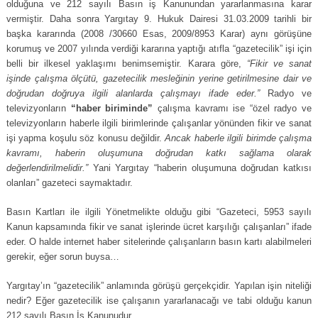
olduğuna ve 212 sayılı Basın iş Kanunundan yararlanmasına karar
vermiştir. Daha sonra Yargıtay 9. Hukuk Dairesi 31.03.2009 tarihli bir
başka kararında (2008 /30660 Esas, 2009/8953 Karar) aynı görüşüne
korumuş ve 2007 yılında verdiği kararına yaptığı atıfla “gazetecilik” işi için
belli bir ilkesel yaklaşımı benimsemiştir. Karara göre,
“Fikir ve sanat
işinde çalışma ölçütü, gazetecilik mesleğinin yerine getirilmesine dair ve
doğrudan doğruya ilgili alanlarda çalışmayı ifade eder.”
Radyo ve
televizyonların
“haber biriminde”
çalışma kavramı ise “özel radyo ve
televizyonların haberle ilgili birimlerinde çalışanlar yönünden fikir ve sanat
işi yapma koşulu söz konusu değildir.
Ancak haberle ilgili birimde çalışma
kavramı, haberin oluşumuna doğrudan katkı sağlama olarak
değerlendirilmelidir.”
Yani Yargıtay “haberin oluşumuna doğrudan katkısı
olanları” gazeteci saymaktadır.
Basın Kartları ile ilgili Yönetmelikte olduğu gibi “Gazeteci, 5953 sayılı
Kanun kapsamında fikir ve sanat işlerinde ücret karşılığı çalışanları” ifade
eder. O halde internet haber sitelerinde çalışanların basın kartı alabilmeleri
gerekir, eğer sorun buysa…
Yargıtay’ın “gazetecilik” anlamında görüşü gerçekçidir. Yapılan işin niteliği
nedir? Eğer gazetecilik ise çalışanın yararlanacağı ve tabi olduğu kanun
212 sayılı Basın İş Kanunudur.