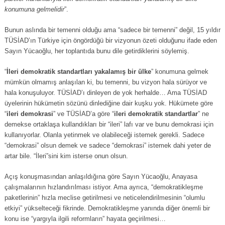
konumuna gelmelidir
”.
Bunun aslında bir temenni olduğu ama “sadece bir temenni” değil, 15 yıldır
TÜSİAD’ın Türkiye için öngördüğü bir vizyonun özeti olduğunu ifade eden
Sayın Yücaoğlu, her toplantıda bunu dile getirdiklerini söylemiş.
“
İleri demokratik standartları yakalamış bir ülke
” konumuna gelmek
mümkün olmamış anlaşılan ki, bu temenni, bu vizyon hala sürüyor ve
hala konuşuluyor. TÜSİAD’ı dinleyen de yok herhalde… Ama TÜSİAD
üyelerinin hükümetin sözünü dinlediğine dair kuşku yok. Hükümete göre
“
ileri demokrasi
” ve TÜSİAD’a göre “
ileri demokratik standartlar
” ne
demekse ortaklaşa kullandıkları bir “ileri” lafı var ve bunu demokrasi için
kullanıyorlar. Olanla yetinmek ve olabileceği istemek gerekli. Sadece
“demokrasi” olsun demek ve sadece “demokrasi” istemek dahi yeter de
artar bile. “İleri”sini kim isterse onun olsun.
Açış konuşmasından anlaşıldığına göre Sayın Yücaoğlu, Anayasa
çalışmalarının hızlandırılması istiyor. Ama ayrıca, “demokratikleşme
paketlerinin” hızla meclise getirilmesi ve neticelendirilmesinin “olumlu
etkiyi” yükselteceği fikrinde. Demokratikleşme yanında diğer önemli bir
konu ise “yargıyla ilgili reformların” hayata geçirilmesi…