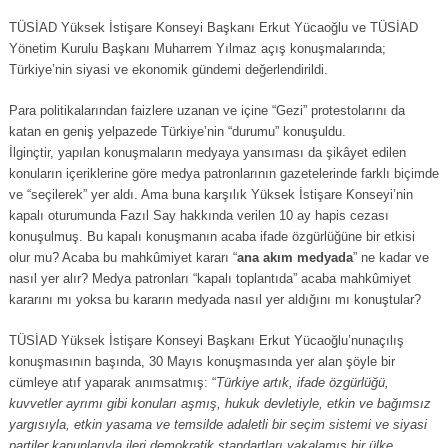
TÜSİAD Yüksek İstişare Konseyi Başkanı Erkut Yücaoğlu ve TÜSİAD
Yönetim Kurulu Başkanı Muharrem Yılmaz açış konuşmalarında;
Türkiye’nin siyasi ve ekonomik gündemi değerlendirildi.
Para politikalarından faizlere uzanan ve içine “Gezi” protestolarını da
katan en geniş yelpazede Türkiye’nin “durumu” konuşuldu.
İlginçtir, yapılan konuşmaların medyaya yansıması da şikâyet edilen
konuların içeriklerine göre medya patronlarının gazetelerinde farklı biçimde
ve “seçilerek” yer aldı. Ama buna karşılık Yüksek İstişare Konseyi’nin
kapalı oturumunda Fazıl Say hakkında verilen 10 ay hapis cezası
konuşulmuş. Bu kapalı konuşmanın acaba ifade özgürlüğüne bir etkisi
olur mu? Acaba bu mahkûmiyet kararı “
ana akım medyada
” ne kadar ve
nasıl yer alır? Medya patronları “kapalı toplantıda” acaba mahkûmiyet
kararını mı yoksa bu kararın medyada nasıl yer aldığını mı konuştular?
TÜSİAD Yüksek İstişare Konseyi Başkanı Erkut Yücaoğlu’nunaçılış
konuşmasının başında, 30 Mayıs konuşmasında yer alan şöyle bir
cümleye atıf yaparak anımsatmış: “
Türkiye artık, ifade özgürlüğü,
kuvvetler ayrımı gibi konuları aşmış, hukuk devletiyle, etkin ve bağımsız
yargısıyla, etkin yasama ve temsilde adaletli bir seçim sistemi ve siyasi
partiler kanunlarıyla ileri demokratik standartları yakalamış bir ülke