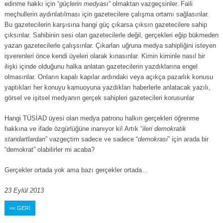
edinme hakkı için “
güçlerin medyası
” olmaktan vazgeçsinler. Faili
meçhullerin aydınlatılması için gazetecilere çalışma ortamı sağlasınlar.
Bu gazetecilerin karşısına hangi güç çıkarsa çıksın gazetecilere sahip
çıksınlar. Sahibinin sesi olan gazetecilerle değil, gerçekleri eğip bükmeden
yazan gazetecilerle çalışsınlar. Çıkarları uğruna medya sahipliğini isteyen
işverenleri önce kendi üyeleri olarak kınasınlar. Kimin kiminle nasıl bir
ilişki içinde olduğunu halka anlatan gazetecilerin yazdıklarına engel
olmasınlar. Onların kapalı kapılar ardındaki veya açıkça pazarlık konusu
yaptıkları her konuyu kamuoyuna yazdıkları haberlerle anlatacak yazılı,
görsel ve işitsel medyanın gerçek sahipleri gazetecileri korusunlar
Hangi TÜSİAD üyesi olan medya patronu halkın gerçekleri öğrenme
hakkına ve ifade özgürlüğüne inanıyor ki! Artık “
ileri demokratik
standartlardan
” vazgeçtim sadece ve sadece “
demokrasi
” için arada bir
“demokrat” olabilirler mi acaba?
Gerçekler ortada yok ama bazı gerçekler ortada…
23 Eylül 2013
<< GERİ