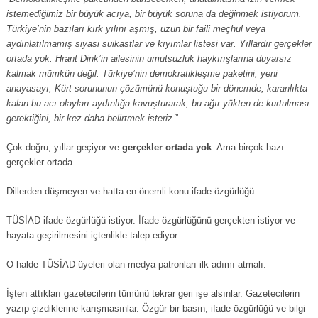
istemediğimiz bir büyük acıya, bir büyük soruna da değinmek istiyorum.
Türkiye’nin bazıları kırk yılını aşmış, uzun bir faili meçhul veya
aydınlatılmamış siyasi suikastlar ve kıyımlar listesi var. Yıllardır gerçekler
ortada yok. Hrant Dink’in ailesinin umutsuzluk haykırışlarına duyarsız
kalmak mümkün değil. Türkiye’nin demokratikleşme paketini, yeni
anayasayı, Kürt sorununun çözümünü konuştuğu bir dönemde, karanlıkta
kalan bu acı olayları aydınlığa kavuşturarak, bu ağır yükten de kurtulması
gerektiğini, bir kez daha belirtmek isteriz.
”
Çok doğru, yıllar geçiyor ve
gerçekler ortada yok
. Ama birçok bazı
gerçekler ortada…
Dillerden düşmeyen ve hatta en önemli konu ifade özgürlüğü.
TÜSİAD ifade özgürlüğü istiyor. İfade özgürlüğünü gerçekten istiyor ve
hayata geçirilmesini içtenlikle talep ediyor.
O halde TÜSİAD üyeleri olan medya patronları ilk adımı atmalı.
İşten attıkları gazetecilerin tümünü tekrar geri işe alsınlar. Gazetecilerin
yazıp çizdiklerine karışmasınlar. Özgür bir basın, ifade özgürlüğü ve bilgi