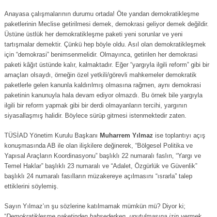
Anayasa çalışmalarının durumu ortada! Öte yandan demokratikleşme
paketlerinin Meclise getirilmesi demek, demokrasi geliyor demek değildir.
Üstüne üstlük her demokratikleşme paketi yeni sorunlar ve yeni
tartışmalar demektir. Çünkü hep böyle oldu. Asıl olan demokratikleşmek
için “demokrasi” benimsenmelidir. Olmayınca, getirilen her demokrasi
paketi kâğıt üstünde kalır, kalmaktadır. Eğer “yargıyla ilgili reform” gibi bir
amaçları olsaydı, örneğin özel yetkili/görevli mahkemeler demokratik
paketlerle gelen kanunla kaldırılmış olmasına rağmen, aynı demokrasi
paketinin kanunuyla hala devam ediyor olmazdı. Bu örnek bile yargıyla
ilgili bir reform yapmak gibi bir derdi olmayanların tercihi, yargının
siyasallaşmış halidir. Böylece sürüp gitmesi istenmektedir zaten.
TÜSİAD Yönetim Kurulu Başkanı
Muharrem Yılmaz
ise toplantıyı açış
konuşmasında AB ile olan ilişkilere değinerek, “Bölgesel Politika ve
Yapısal Araçların Koordinasyonu” başlıklı 22 numaralı faslın, “Yargı ve
Temel Haklar” başlıklı 23 numaralı ve “Adalet, Özgürlük ve Güvenlik”
başlıklı 24 numaralı fasılların müzakereye açılmasını “ısrarla” talep
ettiklerini söylemiş.
Sayın Yılmaz’ın şu sözlerine katılmamak mümkün mü? Diyor ki;
“
Demokratikleşme paketinden bahsederken, unutulmasına izin vermek