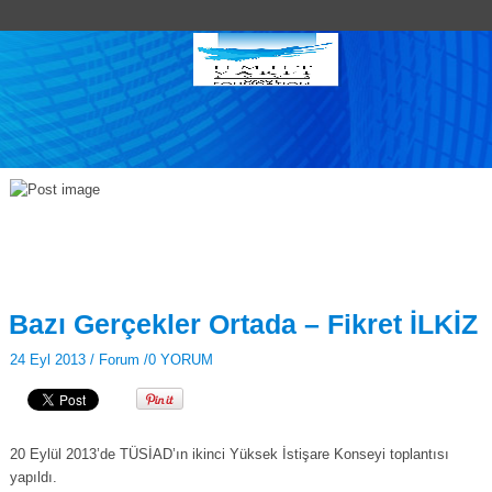
Bazı Gerçekler Ortada – Fikret İLKİZ
24 Eyl 2013 /
Forum
/
0 YORUM
20 Eylül 2013’de TÜSİAD’ın ikinci Yüksek İstişare Konseyi toplantısı
yapıldı.