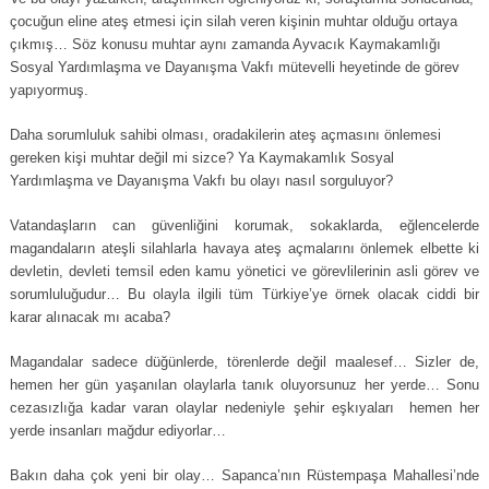
çocuğun eline ateş etmesi için silah veren kişinin muhtar olduğu ortaya
çıkmış… Söz konusu muhtar aynı zamanda Ayvacık Kaymakamlığı
Sosyal Yardımlaşma ve Dayanışma Vakfı mütevelli heyetinde de görev
yapıyormuş.
Daha sorumluluk sahibi olması, oradakilerin ateş açmasını önlemesi
gereken kişi muhtar değil mi sizce? Ya Kaymakamlık Sosyal
Yardımlaşma ve Dayanışma Vakfı bu olayı nasıl sorguluyor?
Vatandaşların can güvenliğini korumak, sokaklarda, eğlencelerde
magandaların ateşli silahlarla havaya ateş açmalarını önlemek elbette ki
devletin, devleti temsil eden kamu yönetici ve görevlilerinin asli görev ve
sorumluluğudur… Bu olayla ilgili tüm Türkiye’ye örnek olacak ciddi bir
karar alınacak mı acaba?
Magandalar sadece düğünlerde, törenlerde değil maalesef… Sizler de,
hemen her gün yaşanılan olaylarla tanık oluyorsunuz her yerde… Sonu
cezasızlığa kadar varan olaylar nedeniyle şehir eşkıyaları hemen her
yerde insanları mağdur ediyorlar…
Bakın daha çok yeni bir olay… Sapanca’nın Rüstempaşa Mahallesi’nde