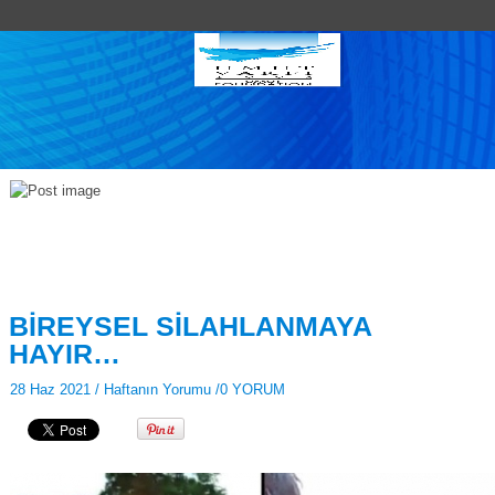
BİREYSEL SİLAHLANMAYA
HAYIR…
28 Haz 2021 /
Haftanın Yorumu
/
0 YORUM