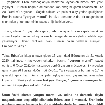
15 yaşındaki
Eren
arkadaşlarıyla basketbol oynarken birden bire yere
yığılıyor… Eren’in başının arkasından kan aktığını gören arkadaşları 112
Acil Yardım’ı arıyorlar… Sağlık ekipleri ve polisler olay yerine geldiğinde;
Eren’in başına
“yorgun mermi”
nin, bize sorarsanız da; bir magandanın
silahından çıkan merminin isabet ettiği belirleniyor…
Sonuç olarak 15 yaşındaki genç, belki de aylardır eve kapalı kaldıktan
sonra keyifle basketbol oynarken bir magandanın ateşlediği silahla ağır
yaralanıyor. Hayati tehlikesi olan Eren’in halen tedavisi sürüyor…
Umuyoruz iyileşir…
Tokat Erbaa’da kitap almaya giden 17 yaşındaki
Büşra
’nın da 21 Aralık
2020 tarihinde, kırtasiyeden çıkarken başına
“yorgun mermi”
isabet
etmişti. 6 Ocak 2021’de hastanede verdiği yaşam mücadelesini kaybeden
genç kızın 26 Haziran doğum günüydü… Yani yaşasaydı bu tarihte 18’ine
girecekti genç kız… Ama bir şehir eşkıyası onu yaşamdan, ailesinden
kopardı… Gözü yaşlı annesi
Nakşiye Konyar, “İçimizde dinmeyen bir
acı var. Gözyaşları sel oldu”
diyor…
Umut Vakfı olarak; yorgun mermi vs. adına ne derseniz deyin
magandaların ateşlediği silahlarla Büşra’ların ölmemesi, Eren’lerin
yaralanmaması; kısacası bu tür mağduriyetlerin önlenmesi için ciddi