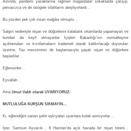
Aslında; pandemi yasaklarına rağmen magandalar sokaklarda çatışıp,
pervasızca ve de rastgele silahlarını ateşliyorlardı…
Bu yüzden pek çok insan mağdur olmuştu…
Salgın nedeniyle nişan ve düğünlerini kalabalık ortamlarda yapamayan ve
bundan da keyif almayanlar İçişleri Bakanlığı’nın normalleşme
açıklamaları ve kısıtlamaların kademeli olarak kaldırılacağı duyuruları
üzerine; Yaz mevsiminin de başlamasıyla şaşalı nişan ve düğünlere
başladılar…
Eğlensinler…
Eyvallah…
Ama
Umut Vakfı olarak UYARIYORUZ:
MUTLULUĞA KURŞUN SIKMAYIN…
Ki, eğlendiğini sanan şehir eşkıyaları uyarılara kulak asmıyorlar…
İşte; Samsun Ayvacık… 8 Haziran’da açık havada bir nişan töreni…