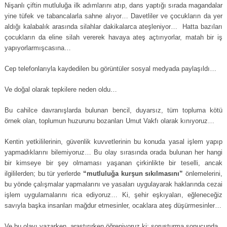
Nişanlı çiftin mutluluğa ilk adımlarını atıp, dans yaptığı sırada magandalar
yine tüfek ve tabancalarla sahne alıyor… Davetliler ve çocukların da yer
aldığı kalabalık arasında silahlar dakikalarca ateşleniyor… Hatta bazıları
çocukların da eline silah vererek havaya ateş açtırıyorlar, matah bir iş
yapıyorlarmışcasına…
Cep telefonlarıyla kaydedilen bu görüntüler sosyal medyada paylaşıldı…
Ve doğal olarak tepkilere neden oldu…
Bu cahilce davranışlarda bulunan bencil, duyarsız, tüm topluma kötü
örnek olan, toplumun huzurunu bozanları Umut Vakfı olarak kınıyoruz…
Kentin yetkililerinin, güvenlik kuvvetlerinin bu konuda yasal işlem yapıp
yapmadıklarını bilemiyoruz… Bu olay sırasında orada bulunan her hangi
bir kimseye bir şey olmaması yaşanan çirkinlikte bir teselli, ancak
ilgililerden; bu tür yerlerde
“mutluluğa kurşun sıkılmasını”
önlemelerini,
bu yönde çalışmalar yapmalarını ve yasaları uygulayarak haklarında cezai
işlem uygulamalarını rica ediyoruz… Ki, şehir eşkıyaları, eğleneceğiz
savıyla başka insanları mağdur etmesinler, ocaklara ateş düşürmesinler…
Ve bu olayı yazarken, araştırırken öğreniyoruz ki; soruşturma sonucunda,