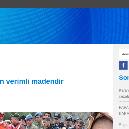
Son
n verimli madendir
Karan
cezal
PAPA
BAKA
Suça 