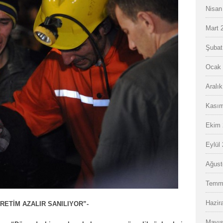
Nisan
Mart 
Şubat
Ocak 
Aralı
Kasım
Ekim 
Eylül
Ağust
Temm
Hazir
RETİM AZALIR SANILIYOR”-
Mayıs