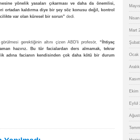
ilmesine yönelik yasaları çıkarması ve daha da önemlisi,
Mayıs
ri ortadan kaldırma diye bir şey söz konusu değil, kontrol
likte var olan küresel bir sorun”
dedi.
Nisan
Mart 
görülmesi gerektiğinin altını çizen ABD’li profesör,
“İhtiyaç
Şubat
man hazırız. Bu tür facialardan ders almamak, tekrar
Ocak 
ik adına facianın kendisinden çok daha kötü bir durum
Aralı
Kasım
Ekim 
Eylül
Ağust
Temm
Hazir