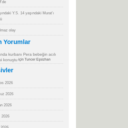
’de
şındaki Y.S. 14 yaşındaki Murat’ı
dü
almaz olay
n Yorumlar
da kurbanı Pera bebeğin acılı
i konuştu
için
Tuncer Eşsizhan
ivler
os 2026
uz 2026
an 2026
 2026
 2026