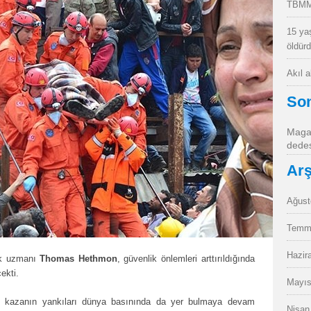
TBMM
15 ya
öldür
Akıl 
So
Magan
dedes
Arş
Ağust
Temm
Hazir
ik uzmanı
Thomas Hethmon
, güvenlik önlemleri arttırıldığında
ekti.
Mayıs
ği kazanın yankıları dünya basınında da yer bulmaya devam
Nisan