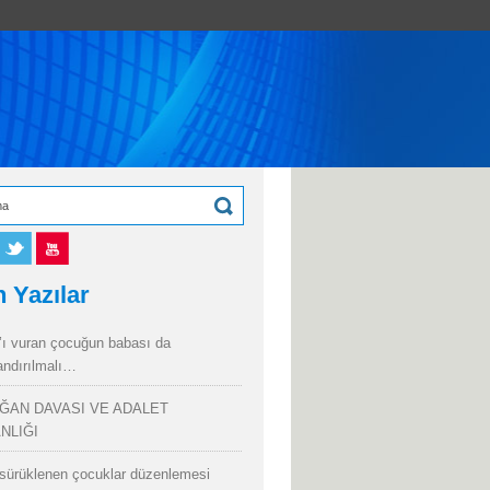
 Yazılar
’ı vuran çocuğun babası da
andırılmalı…
ĞAN DAVASI VE ADALET
NLIĞI
sürüklenen çocuklar düzenlemesi