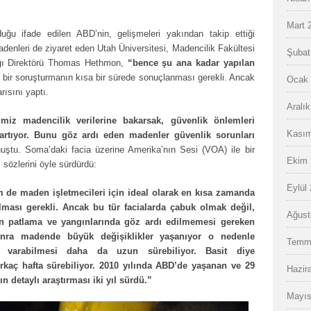
Mart 
ğu ifade edilen ABD’nin, gelişmeleri yakından takip ettiği
 madenleri de ziyaret eden Utah Üniversitesi, Madencilik Fakültesi
Şubat
ğı Direktörü Thomas Hethmon,
“bence şu ana kadar yapılan
 bir soruşturmanın kısa bir sürede sonuçlanması gerekli. Ancak
Ocak 
ısını yaptı.
Aralı
imiz madencilik verilerine bakarsak, güvenlik önlemleri
Kasım
a artıyor. Bunu göz ardı eden madenler güvenlik sorunları
uştu. Soma’daki facia üzerine Amerika’nın Sesi (VOA) ile bir
Ekim 
sözlerini öyle sürdürdü:
Eylül
m de maden işletmecileri için ideal olarak en kısa zamanda
lması gerekli. Ancak bu tür facialarda çabuk olmak değil,
Ağust
 patlama ve yangınlarında göz ardı edilmemesi gereken
onra madende büyük değişiklikler yaşanıyor o nedenle
Temm
 varabilmesi daha da uzun sürebiliyor. Basit diye
irkaç hafta sürebiliyor. 2010 yılında ABD’de yaşanan ve 29
Hazir
n detaylı araştırması iki yıl sürdü.”
Mayıs