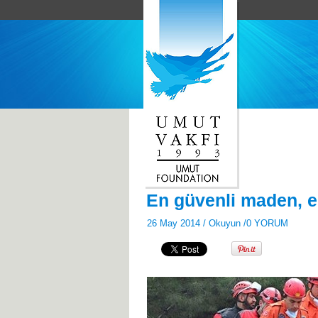
En güvenli maden, e
26 May 2014 /
Okuyun
/
0 YORUM