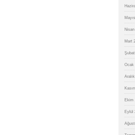
Hazir
Mayıs
Nisan
Mart 
Şubat
Ocak 
Aralı
Kasım
Ekim 
Eylül
Ağust