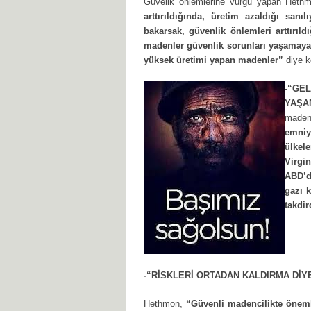
Güvelik önlemlerine vurgu yapan Het
arttırıldığında, üretim azaldığı sanı
bakarsak, güvenlik önlemleri arttırıl
madenler güvenlik sorunları yaşamaya
yüksek üretimi yapan madenler”
diye k
-“G
YAŞA
maden
emniy
ülkel
Virgi
ABD’d
gazı 
takdir
-“RİSKLERİ ORTADAN KALDIRMA DİY
Hethmon,
“Güvenli madencilikte önemli