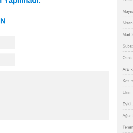
 Yapılmadı.
Mayıs
IN
Nisan
Mart 
Şubat
Ocak 
Aralı
Kasım
Ekim 
Eylül
Ağust
Temm