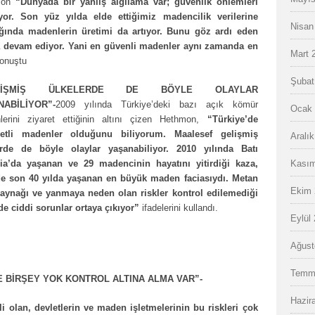
hmon
“Dünyada bir yanlış algılama var; güvenlik önlemleri
lıyor. Son yüz yılda elde ettiğimiz madencilik verilerine
Nisan
dığında madenlerin üretimi da artıyor. Bunu göz ardı eden
 devam ediyor. Yani en güvenli madenler aynı zamanda en
Mart 
onuştu
Şubat
ELİŞMİŞ ÜLKELERDE DE BÖYLE OLAYLAR
NABİLİYOR”-
2009 yılında Türkiye’deki bazı açık kömür
Ocak 
lerini ziyaret ettiğinin altını çizen Hethmon,
“Türkiye’de
etli madenler olduğunu biliyorum. Maalesef gelişmiş
Aralı
erde de böyle olaylar yaşanabiliyor. 2010 yılında Batı
nia’da yaşanan ve 29 madencinin hayatını yitirdiği kaza,
Kasım
e son 40 yılda yaşanan en büyük maden faciasıydı. Metan
Ekim 
kaynağı ve yanmaya neden olan riskler kontrol edilemediği
de ciddi sorunlar ortaya çıkıyor”
ifadelerini kullandı.
Eylül
Ağust
Temm
E BİRŞEY YOK KONTROL ALTINA ALMA VAR”-
Hazir
 olan, devletlerin ve maden işletmelerinin bu riskleri çok