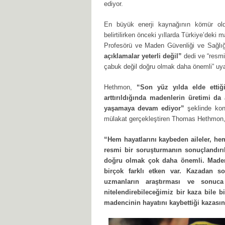
ediyor.
En büyük enerji kaynağının kömür oldu
belirtilirken önceki yıllarda Türkiye’deki
Profesörü ve Maden Güvenliği ve Sağlı
açıklamalar yeterli değil”
dedi ve “resmi
çabuk değil doğru olmak daha önemli” uyar
Hethmon,
“Son yüz yılda elde ettiğ
arttırıldığında madenlerin üretimi d
yaşamaya devam ediyor”
şeklinde kon
mülakat gerçekleştiren Thomas Hethmon, 
“Hem hayatlarını kaybeden aileler, he
resmi bir soruşturmanın sonuçlandırı
doğru olmak çok daha önemli. Maden
birçok farklı etken var. Kazadan s
uzmanların araştırması ve sonuca
nitelendirebileceğimiz bir kaza bile b
madencinin hayatını kaybettiği kazasını