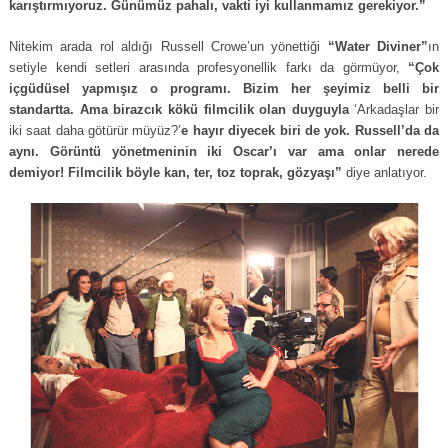
karıştırmıyoruz. Günümüz pahalı, vakti iyi kullanmamız gerekiyor.”
Nitekim arada rol aldığı Russell Crowe’un yönettiği
“Water Diviner”
ın
setiyle kendi setleri arasında profesyonellik farkı da görmüyor,
“Çok
içgüdüsel yapmışız o programı. Bizim her şeyimiz belli bir
standartta. Ama birazcık kökü filmcilik olan duyguyla
‘Arkadaşlar bir
iki saat daha götürür müyüz?’
e hayır diyecek biri de yok. Russell’da da
aynı. Görüntü yönetmeninin iki Oscar’ı var ama onlar nerede
demiyor! Filmcilik böyle kan, ter, toz toprak, gözyaşı”
diye anlatıyor.