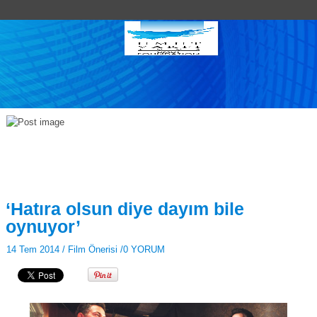
‘Hatıra olsun diye dayım bile
oynuyor’
14 Tem 2014 /
Film Önerisi
/
0 YORUM