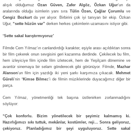
alışık olduğumuz
Ozan Güven, Zafer Algöz, Özkan Uğur
’un da
aralarında olduğu isimlerin yanı sıra
Tülin Özen, Çağlar Çorumlu
ve
Cengiz Bozkurt
da yer alıyor. Birbirini çok iyi tanıyan bir ekip. Özkan
Uğur,
“sette hüzün var”
derken herkes çekimlerin uzamasını istiyor gibi.
‘Sette sakal karıştırmıyoruz’
Filmde Cem Yılmaz’ın canlandırdığı karakter, eşiyle arası açıldıktan sonra
bir film çekerek onun sevgisini geri kazanma derdinde. Çekilecek bu film,
hem izleyiciye film içinde film izletecek, hem de Yeşilçam dönemine ve
avantür sinemaya bir selam gönderecek gibi görünüyor. Filmde,
Mazhar
Alanson
’un film için yazdığı iki yeni şarkı karşımıza çıkacak.
Mehmet
Güreli
’nin
‘Kimse Bilme
z’i de filmin müziklerinde duyacağımız diğer bir
parça.
Cem Yılmaz, yönetmenliği tek başına üstlenirken zorlanmadığını
söylüyor:
“Çok konforlu. Bizim yönetilecek bir şeyimiz kalmamış ki.
Hazırlığımızı sıkı tuttuk, mekânlar, kostümler, reji… Sonra geliyoruz,
çekiyoruz. Planladığımız bir şeyi uyguluyoruz. Sette sakal