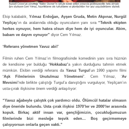
Ekip kalabalık,
Yılmaz Erdoğan, Ayşen Gruda, Metin Akpınar, Nurgül
Yeşilça
y’ın da aralarında olduğu oyuncuların yanı sıra
“Teknik ekipten
herkes oynuyor, hem hatıra olsun diye hem de iyi oyuncular. Abim,
babam ve dayım oynuyor”
diyor Cem Yılmaz.
‘Referans yönetmen Yavuz abi!’
Filmin ruhen Cem Yılmaz’ın filmografisinde komedinin yanı sıra hüznün
de kendisine yer bulduğu
‘Hokkabaz’
a yakın durduğunu tahmin etmek
mümkün. Ekibin verdiği referans da
Yavuz Turgul
’un 1990 yapımı filmi
‘Aşk Filmlerinin Unutulmaz Yönetmeni’
. Cem Yılmaz, ‘
Av
Mevsimi’
nde birlikte çalıştığı Turgul’a danıştığını vurguluyor, Yeşilçam’ın
usta-çırak ilişkisine önem verdiği anlaşılıyor:
“Yavuz ağabeyle çalıştık çok yardımcı oldu. Ölümcül hatalar olmasın
diye öneride bulundu. Usta çırak ilişkisi 1970’ler ve 2000’ler arasında
kopuk. Birkaç aktif insan var, gençliğimizin, çocukluğumuzun
filmlerinde bizi mesleğe teşvik eden… Boş geçirmemeye
çalışıyorsun onlarla geçen vakti.”