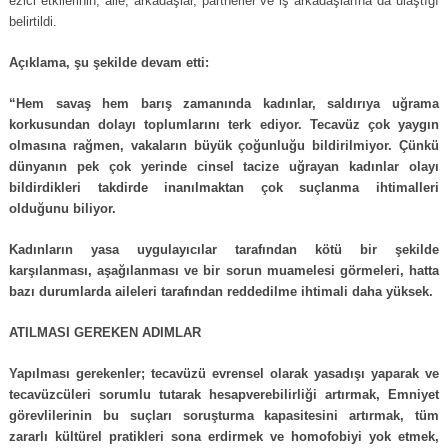
ezici etkilerinin, aile, arkadaşlar, partnerler ve iş arkadaşlarına da ulaştığı
belirtildi.
Açıklama, şu şekilde devam etti:
“Hem savaş hem barış zamanında kadınlar, saldırıya uğrama
korkusundan dolayı toplumlarını terk ediyor. Tecavüz çok yaygın
olmasına rağmen, vakaların büyük çoğunluğu bildirilmiyor. Çünkü
dünyanın pek çok yerinde cinsel tacize uğrayan kadınlar olayı
bildirdikleri takdirde inanılmaktan çok suçlanma ihtimalleri
olduğunu biliyor.
Kadınların yasa uygulayıcılar tarafından kötü bir şekilde
karşılanması, aşağılanması ve bir sorun muamelesi görmeleri, hatta
bazı durumlarda aileleri tarafından reddedilme ihtimali daha yüksek.
ATILMASI GEREKEN ADIMLAR
Yapılması gerekenler; tecavüzü evrensel olarak yasadışı yaparak ve
tecavüzcüleri sorumlu tutarak hesapverebilirliği artırmak, Emniyet
görevlilerinin bu suçları soruşturma kapasitesini artırmak, tüm
zararlı kültürel pratikleri sona erdirmek ve homofobiyi yok etmek,