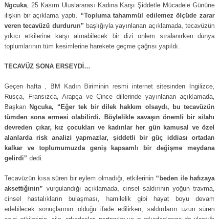
Ngcuka
, 25 Kasım Uluslararası Kadına Karşı Şiddetle Mücadele Gününe
ilişkin bir açıklama yaptı.
“Topluma tahammül edilemez ölçüde zarar
veren tecavüzü durdurun”
başlığıyla yayınlanan açıklamada, tecavüzün
yıkıcı etkilerine karşı alınabilecek bir dizi önlem sıralanırken dünya
toplumlarının tüm kesimlerine harekete geçme çağrısı yapıldı.
TECAVÜZ SONA ERSEYDİ…
Geçen hafta , BM Kadın Biriminin resmi internet sitesinden İngilizce,
Rusça, Fransızca, Arapça ve Çince dillerinde yayınlanan açıklamada,
Başkan
Ngcuka, “Eğer tek bir dilek hakkım olsaydı, bu tecavüzün
tümden sona ermesi olabilirdi. Böylelikle savaşın önemli bir silahı
devreden çıkar, kız çocukları ve kadınlar her gün kamusal ve özel
alanlarda risk analizi yapmazlar, şiddetli bir güç iddiası ortadan
kalkar ve toplumumuzda geniş kapsamlı bir değişme meydana
gelirdi”
dedi.
Tecavüzün kısa süren bir eylem olmadığı, etkilerinin
“beden ile hafızaya
aksettiğinin”
vurgulandığı açıklamada, cinsel saldırının yoğun travma,
cinsel hastalıkların bulaşması, hamilelik gibi hayat boyu devam
edebilecek sonuçlarının olduğu ifade edilirken, saldırıların uzun süren