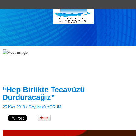
“Hep Birlikte Tecavüzü
Durduracağız”
25 Kas 2019 /
Sayılar
/
0 YORUM