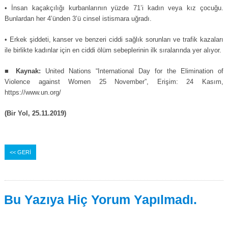
• İnsan kaçakçılığı kurbanlarının yüzde 71’i kadın veya kız çocuğu.
Bunlardan her 4’ünden 3’ü cinsel istismara uğradı.
• Erkek şiddeti, kanser ve benzeri ciddi sağlık sorunları ve trafik kazaları
ile birlikte kadınlar için en ciddi ölüm sebeplerinin ilk sıralarında yer alıyor.
■
Kaynak:
United Nations “International Day for the Elimination of
Violence against Women 25 November”, Erişim: 24 Kasım,
https://www.un.org/
(Bir Yol, 25.11.2019)
<< GERİ
Bu Yazıya Hiç Yorum Yapılmadı.